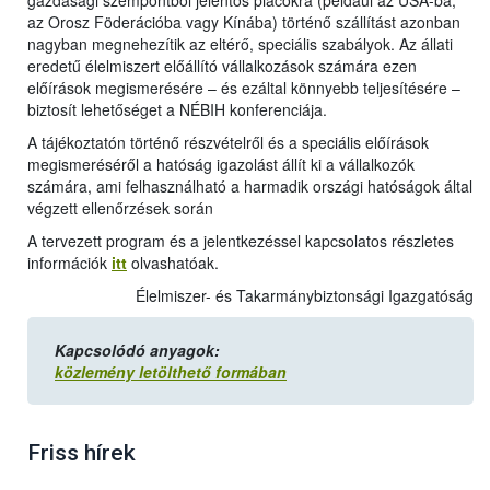
gazdasági szempontból jelentős piacokra (például az USA-ba,
az Orosz Föderációba vagy Kínába) történő szállítást azonban
nagyban megnehezítik az eltérő, speciális szabályok. Az állati
eredetű élelmiszert előállító vállalkozások számára ezen
előírások megismerésére – és ezáltal könnyebb teljesítésére –
biztosít lehetőséget a NÉBIH konferenciája.
A tájékoztatón történő részvételről és a speciális előírások
megismeréséről a hatóság igazolást állít ki a vállalkozók
számára, ami felhasználható a harmadik országi hatóságok által
végzett ellenőrzések során
A tervezett program és a jelentkezéssel kapcsolatos részletes
információk
itt
olvashatóak.
Élelmiszer- és Takarmánybiztonsági Igazgatóság
Kapcsolódó anyagok:
közlemény letölthető formában
Friss hírek