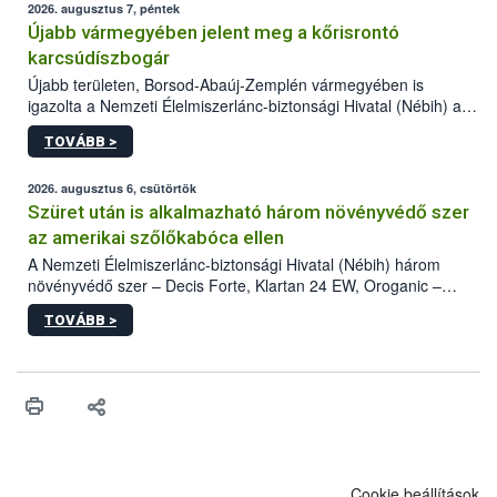
2026. augusztus 7, péntek
Újabb vármegyében jelent meg a kőrisrontó
karcsúdíszbogár
Újabb területen, Borsod-Abaúj-Zemplén vármegyében is
igazolta a Nemzeti Élelmiszerlánc-biztonsági Hivatal (Nébih) a
kőrisrontó karcsúdíszbogár (Agrilus planipennis) jelenlétét. A
TOVÁBB >
kártevőt nem csak színcsapdában találták meg, de már fertőzött
fában is azonosították. A növényvédelmi szakemberek folytatják
az intenzív felderítést, emellett az intézkedéseket a szlovák
2026. augusztus 6, csütörtök
hatósággal is összehangolják a terjedés megállítása érdekében.
Szüret után is alkalmazható három növényvédő szer
az amerikai szőlőkabóca ellen
A Nemzeti Élelmiszerlánc-biztonsági Hivatal (Nébih) három
növényvédő szer – Decis Forte, Klartan 24 EW, Oroganic –
engedélyokiratát módosította, így azok a szüretet követően,
TOVÁBB >
egészen a vesszőérettség (BBCH 91) stádiumáig
felhasználhatóak a szőlőben. A kiterjesztések célja, hogy a korai
érésű szőlőkben is legyen lehetőség a károsító elleni további
védekezésre. Az Oroganic készítmény kis kiszerelésben kiskerti
felhasználók számára is elérhető és ökológiai termesztésben is
engedélyezett.
Cookie beállítások