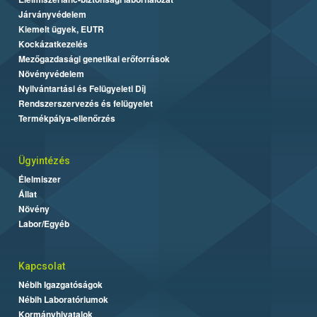
Járványvédelem
Kiemelt ügyek, EUTR
Kockázatkezelés
Mezőgazdasági genetikai erőforrások
Növényvédelem
Nyilvántartási és Felügyeleti Díj
Rendszerszervezés és felügyelet
Termékpálya-ellenőrzés
Ügyintézés
Élelmiszer
Állat
Növény
Labor/Egyéb
Kapcsolat
Nébih Igazgatóságok
Nébih Laboratóriumok
Kormányhivatalok