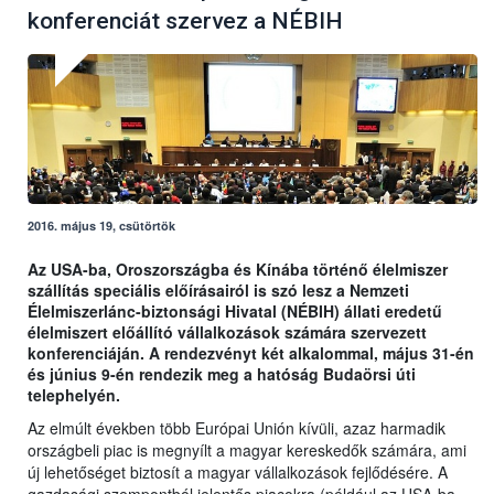
konferenciát szervez a NÉBIH
2016. május 19, csütörtök
Az USA-ba, Oroszországba és Kínába történő élelmiszer
szállítás speciális előírásairól is szó lesz a Nemzeti
Élelmiszerlánc-biztonsági Hivatal (NÉBIH) állati eredetű
élelmiszert előállító vállalkozások számára szervezett
konferenciáján. A rendezvényt két alkalommal, május 31-én
és június 9-én rendezik meg a hatóság Budaörsi úti
telephelyén.
Az elmúlt években több Európai Unión kívüli, azaz harmadik
országbeli piac is megnyílt a magyar kereskedők számára, ami
új lehetőséget biztosít a magyar vállalkozások fejlődésére. A