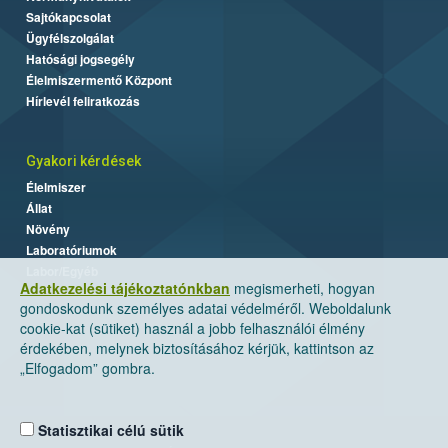
Sajtókapcsolat
Ügyfélszolgálat
Hatósági jogsegély
Élelmiszermentő Központ
Hírlevél feliratkozás
Gyakori kérdések
Élelmiszer
Állat
Növény
Laboratóriumok
Labor/Egyéb
Adatkezelési tájékoztatónkban
megismerheti, hogyan
gondoskodunk személyes adatai védelméről. Weboldalunk
cookie-kat (sütiket) használ a jobb felhasználói élmény
érdekében, melynek biztosításához kérjük, kattintson az
„Elfogadom” gombra.
Statisztikai célú sütik