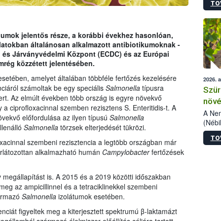
TO
kőris
jelen
talál
azono
iumok jelentős része, a korábbi évekhez hasonlóan,
folyta
latokban általánosan alkalmazott antibiotikumoknak -
intéz
 és Járványvédelmi Központ (ECDC) és az Európai
össze
rég közzétett jelentésében.
érdek
esetében, amelyet általában többféle fertőzés kezelésére
2026. 
ciáról számoltak be egy speciális
Salmonella
típusra
Szür
rt. Az elmúlt években több ország is egyre növekvő
növé
 a ciprofloxacinnal szemben rezisztens S. Enteritidis-t. A
szől
A Nem
övekvő előfordulása az ilyen típusú
Salmonella
(Nébi
llenálló
Salmonella
törzsek elterjedését tükrözi.
Klart
TO
módos
oxacinnal szembeni rezisztencia a legtöbb országban már
egész
korlátozottan alkalmazható humán
Campylobacter
fertőzések
felha
célja
 megállapítást is. A 2015 és a 2019 közötti időszakban
lehet
 meg az ampicillinnel és a tetraciklinekkel szembeni
Az Or
zármazó
Salmonella
izolátumok esetében.
felha
terme
ciát figyeltek meg a kiterjesztett spektrumú β-laktamázt