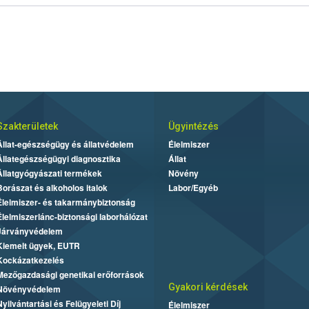
Szakterületek
Ügyintézés
Állat-egészségügy és állatvédelem
Élelmiszer
Állategészségügyi diagnosztika
Állat
Állatgyógyászati termékek
Növény
Borászat és alkoholos italok
Labor/Egyéb
Élelmiszer- és takarmánybiztonság
Élelmiszerlánc-biztonsági laborhálózat
Járványvédelem
Kiemelt ügyek, EUTR
Kockázatkezelés
Mezőgazdasági genetikai erőforrások
Gyakori kérdések
Növényvédelem
Nyilvántartási és Felügyeleti Díj
Élelmiszer