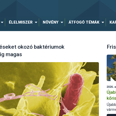
ÉLELMISZER
NÖVÉNY
ÁTFOGÓ TÉMÁK
KA
zéseket okozó baktériumok
Fris
dig magas
2026. 
Újab
kőri
Újabb
várme
Élelm