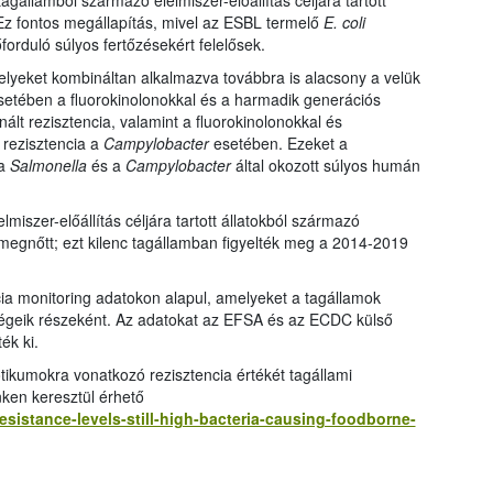
agállamból származó élelmiszer-előállítás céljára tartott
. Ez fontos megállapítás, mivel az ESBL termelő
E. coli
orduló súlyos fertőzésekért felelősek.
lyeket kombináltan alkalmazva továbbra is alacsony a velük
setében a fluorokinolonokkal és a harmadik generációs
lt rezisztencia, valamint a fluorokinolonokkal és
 rezisztencia a
Campylobacter
esetében. Ezeket a
 a
Salmonella
és a
Campylobacter
által okozott súlyos humán
lmiszer-előállítás céljára tartott állatokból származó
megnőtt; ezt kilenc tagállamban figyelték meg a 2014-2019
cia monitoring adatokon alapul, amelyeket a tagállamok
tségeik részeként. Az adatokat az EFSA és az ECDC külső
ék ki.
otikumokra vonatkozó rezisztencia értékét tagállami
nken keresztül érhető
sistance-levels-still-high-bacteria-causing-foodborne-