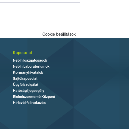
Cookie beállítások
Kapcsolat
Nébih Igazgatóságok
Nébih Laboratóriumok
Kormányhivatalok
Sajtókapcsolat
Ügyfélszolgálat
Hatósági jogsegély
Élelmiszermentő Központ
Hírlevél feliratkozás