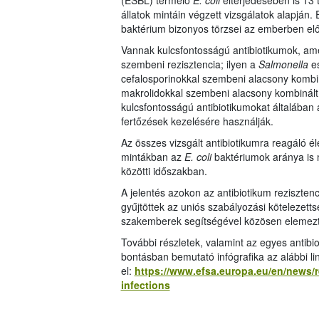
(ESBL) termelő
E. coli
elterjedésében is 13 t
állatok mintáin végzett vizsgálatok alapján
baktérium bizonyos törzsei az emberben előf
Vannak kulcsfontosságú antibiotikumok, ame
szembeni rezisztencia; ilyen a
Salmonella
e
cefalosporinokkal szembeni alacsony kombiná
makrolidokkal szembeni alacsony kombinált
kulcsfontosságú antibiotikumokat általában
fertőzések kezelésére használják.
Az összes vizsgált antibiotikumra reagáló éle
mintákban az
E. coli
baktériumok aránya is 
közötti időszakban.
A jelentés azokon az antibiotikum reziszten
gyűjtöttek az uniós szabályozási kötelezet
szakemberek segítségével közösen elemezt
További részletek, valamint az egyes antibi
bontásban bemutató infógrafika az alábbi li
el:
https://www.efsa.europa.eu/en/news/re
infections