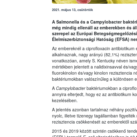
2021. május 13, csütörtök
A Salmonella és a Campylobacter baktér
még mindig ellenáll az emberekben és ál
szerepel az Európai Betegségmegelőzési
Élelmiszerbiztonsági Hatóság (EFSA) nem
Az embereknél a ciprofloxacin antibiotikum 
alkalmaznak, nagy arányú (82,1%) reziszten
vonatkozóan, amely S. Kentucky néven isme
mértékben jelentett a nalidixinsavval és/vagy
fluorokinolon és/vagy kinolon rezisztencia n
baktériumokban valószínűleg a különösen e
A
Campylobacter
baktériumokban a ciprofl
annyira elterjedt, hogy ez az antibiotikum 
kezelésében.
A jelentés azonban tartalmaz néhány pozitív
nyolc, illetve tizenegy tagállamban figyelték
rezisztencia csökkenését az emberektől s
2015 és 2019 között szintén csökkenő tenden