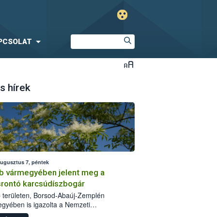
PCSOLAT
s hírek
augusztus 7, péntek
b vármegyében jelent meg a
srontó karcsúdíszbogár
 területen, Borsod-Abaúj-Zemplén
gyében is igazolta a Nemzeti
iszerlánc-biztonsági Hivatal (Nébih) a