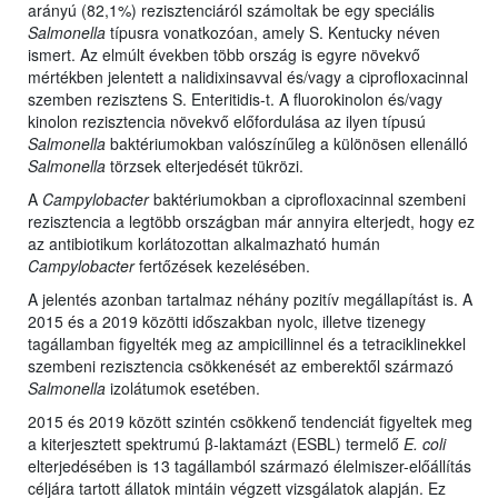
arányú (82,1%) rezisztenciáról számoltak be egy speciális
Salmonella
típusra vonatkozóan, amely S. Kentucky néven
ismert. Az elmúlt években több ország is egyre növekvő
mértékben jelentett a nalidixinsavval és/vagy a ciprofloxacinnal
szemben rezisztens S. Enteritidis-t. A fluorokinolon és/vagy
kinolon rezisztencia növekvő előfordulása az ilyen típusú
Salmonella
baktériumokban valószínűleg a különösen ellenálló
Salmonella
törzsek elterjedését tükrözi.
A
Campylobacter
baktériumokban a ciprofloxacinnal szembeni
rezisztencia a legtöbb országban már annyira elterjedt, hogy ez
az antibiotikum korlátozottan alkalmazható humán
Campylobacter
fertőzések kezelésében.
A jelentés azonban tartalmaz néhány pozitív megállapítást is. A
2015 és a 2019 közötti időszakban nyolc, illetve tizenegy
tagállamban figyelték meg az ampicillinnel és a tetraciklinekkel
szembeni rezisztencia csökkenését az emberektől származó
Salmonella
izolátumok esetében.
2015 és 2019 között szintén csökkenő tendenciát figyeltek meg
a kiterjesztett spektrumú β-laktamázt (ESBL) termelő
E. coli
elterjedésében is 13 tagállamból származó élelmiszer-előállítás
céljára tartott állatok mintáin végzett vizsgálatok alapján. Ez