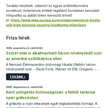
További részletek, valamint az egyes antibiotikumokra
vonatkozó rezisztencia értékét tagállami bontásban bemutató
infógrafika az alábbi linken keresztül érhető
el:
https://www.efsa.europa.eu/en/news/resistance-levels-
still-high-bacteria-causing-foodborne-infections
Friss hírek
2026. augusztus 6, csütörtök
Szüret után is alkalmazható három növényvédő szer
az amerikai szőlőkabóca ellen
A Nemzeti Élelmiszerlánc-biztonsági Hivatal (Nébih) három
növényvédő szer – Decis Forte, Klartan 24 EW, Oroganic –
engedélyokiratát módosította, így azok a szüretet követően,
TOVÁBB >
egészen a vesszőérettség (BBCH 91) stádiumáig
felhasználhatóak a szőlőben. A kiterjesztések célja, hogy a korai
érésű szőlőkben is legyen lehetőség a károsító elleni további
2026. augusztus 6, csütörtök
védekezésre. Az Oroganic készítmény kis kiszerelésben kiskerti
Kerti sütögetés biztonságosan: a Nébih tanácsai
felhasználók számára is elérhető és ökológiai termesztésben is
nyári grillezéshez
engedélyezett.
A grillezés a nyári étkezések egyik legkedveltebb formája. A
meleg időjárás azonban a kórokozó, romlást okozó baktériumok