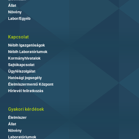
Állat
Növény
Labor/Egyéb
Kapcsolat
Nébih Igazgatóságok
Nébih Laboratóriumok
Kormányhivatalok
Sajtókapcsolat
Ügyfélszolgálat
Hatósági jogsegély
Élelmiszermentő Központ
Hírlevél feliratkozás
Gyakori kérdések
Élelmiszer
Állat
Növény
Laboratóriumok