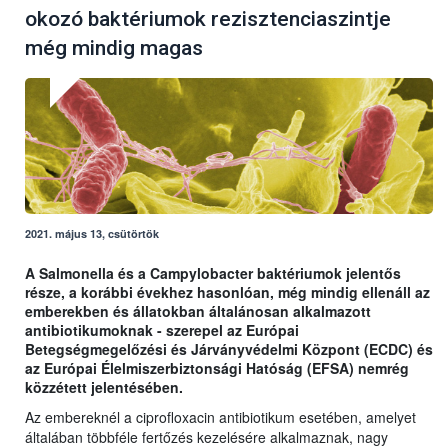
okozó baktériumok rezisztenciaszintje
még mindig magas
2021. május 13, csütörtök
A Salmonella és a Campylobacter baktériumok jelentős
része, a korábbi évekhez hasonlóan, még mindig ellenáll az
emberekben és állatokban általánosan alkalmazott
antibiotikumoknak - szerepel az Európai
Betegségmegelőzési és Járványvédelmi Központ (ECDC) és
az Európai Élelmiszerbiztonsági Hatóság (EFSA) nemrég
közzétett jelentésében.
Az embereknél a ciprofloxacin antibiotikum esetében, amelyet
általában többféle fertőzés kezelésére alkalmaznak, nagy