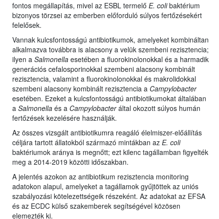
fontos megállapítás, mivel az ESBL termelő
E. coli
baktérium
bizonyos törzsei az emberben előforduló súlyos fertőzésekért
felelősek.
Vannak kulcsfontosságú antibiotikumok, amelyeket kombináltan
alkalmazva továbbra is alacsony a velük szembeni rezisztencia;
ilyen a
Salmonella
esetében a fluorokinolonokkal és a harmadik
generációs cefalosporinokkal szembeni alacsony kombinált
rezisztencia, valamint a fluorokinolonokkal és makrolidokkal
szembeni alacsony kombinált rezisztencia a
Campylobacter
esetében. Ezeket a kulcsfontosságú antibiotikumokat általában
a
Salmonella
és a
Campylobacter
által okozott súlyos humán
fertőzések kezelésére használják.
Az összes vizsgált antibiotikumra reagáló élelmiszer-előállítás
céljára tartott állatokból származó mintákban az
E. coli
baktériumok aránya is megnőtt; ezt kilenc tagállamban figyelték
meg a 2014-2019 közötti időszakban.
A jelentés azokon az antibiotikum rezisztencia monitoring
adatokon alapul, amelyeket a tagállamok gyűjtöttek az uniós
szabályozási kötelezettségeik részeként. Az adatokat az EFSA
és az ECDC külső szakemberek segítségével közösen
elemezték ki.