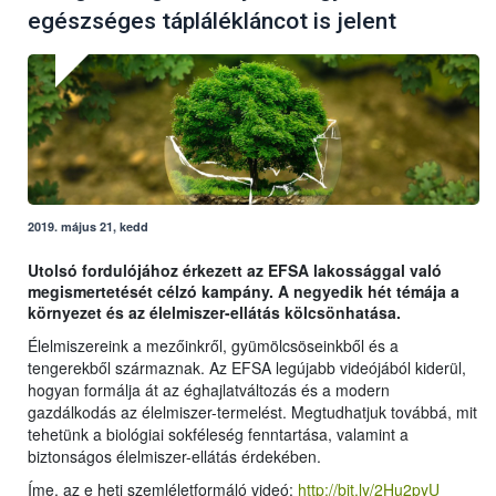
egészséges táplálékláncot is jelent
2019. május 21, kedd
Utolsó fordulójához érkezett az EFSA lakossággal való
megismertetését célzó kampány. A negyedik hét témája a
környezet és az élelmiszer-ellátás kölcsönhatása.
Élelmiszereink a mezőinkről, gyümölcsöseinkből és a
tengerekből származnak. Az EFSA legújabb videójából kiderül,
hogyan formálja át az éghajlatváltozás és a modern
gazdálkodás az élelmiszer-termelést. Megtudhatjuk továbbá, mit
tehetünk a biológiai sokféleség fenntartása, valamint a
biztonságos élelmiszer-ellátás érdekében.
Íme, az e heti szemléletformáló videó:
http://bit.ly/2Hu2pyU