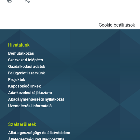
felhasználók számára is elérhető és ökológiai termesztésben is
engedélyezett.
Cookie beállítások
Hivatalunk
Bemutatkozás
Szervezeti felépítés
Gazdálkodási adatok
Felügyeleti szervünk
Projektek
Kapcsolódó linkek
Adatkezelési tájékoztató
Akadálymentességi nyilatkozat
Üzemeltetési információ
Szakterületek
Állat-egészségügy és állatvédelem
Állategészségügyi diagnosztika