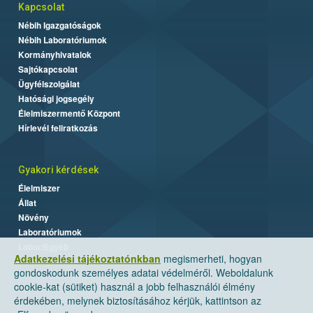
Kapcsolat
Nébih Igazgatóságok
Nébih Laboratóriumok
Kormányhivatalok
Sajtókapcsolat
Ügyfélszolgálat
Hatósági jogsegély
Élelmiszermentő Központ
Hírlevél feliratkozás
Gyakori kérdések
Élelmiszer
Állat
Növény
Laboratóriumok
Labor/Egyéb
Adatkezelési tájékoztatónkban
megismerheti, hogyan
gondoskodunk személyes adatai védelméről. Weboldalunk
cookie-kat (sütiket) használ a jobb felhasználói élmény
érdekében, melynek biztosításához kérjük, kattintson az