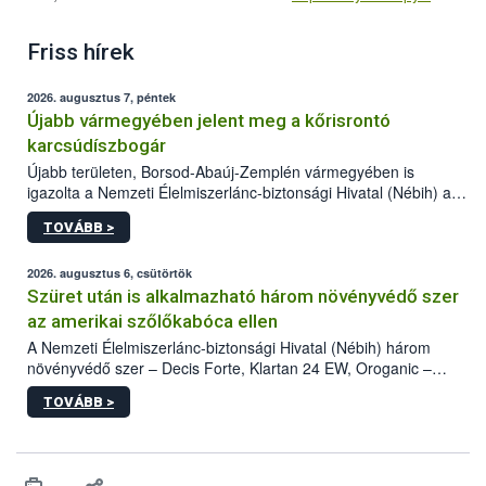
Friss hírek
2026. augusztus 7, péntek
Újabb vármegyében jelent meg a kőrisrontó
karcsúdíszbogár
Újabb területen, Borsod-Abaúj-Zemplén vármegyében is
igazolta a Nemzeti Élelmiszerlánc-biztonsági Hivatal (Nébih) a
kőrisrontó karcsúdíszbogár (Agrilus planipennis) jelenlétét. A
TOVÁBB >
kártevőt nem csak színcsapdában találták meg, de már fertőzött
fában is azonosították. A növényvédelmi szakemberek folytatják
az intenzív felderítést, emellett az intézkedéseket a szlovák
2026. augusztus 6, csütörtök
hatósággal is összehangolják a terjedés megállítása érdekében.
Szüret után is alkalmazható három növényvédő szer
az amerikai szőlőkabóca ellen
A Nemzeti Élelmiszerlánc-biztonsági Hivatal (Nébih) három
növényvédő szer – Decis Forte, Klartan 24 EW, Oroganic –
engedélyokiratát módosította, így azok a szüretet követően,
TOVÁBB >
egészen a vesszőérettség (BBCH 91) stádiumáig
felhasználhatóak a szőlőben. A kiterjesztések célja, hogy a korai
érésű szőlőkben is legyen lehetőség a károsító elleni további
védekezésre. Az Oroganic készítmény kis kiszerelésben kiskerti