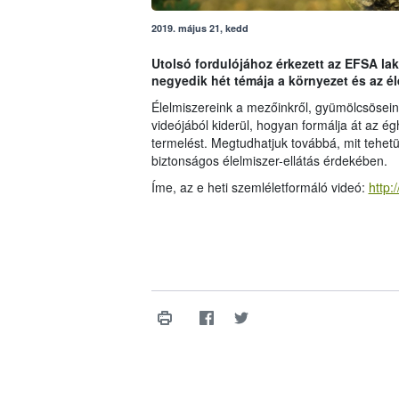
2019. május 21, kedd
Utolsó fordulójához érkezett az EFSA la
negyedik hét témája a környezet és az él
Élelmiszereink a mezőinkről, gyümölcsösei
videójából kiderül, hogyan formálja át az é
termelést. Megtudhatjuk továbbá, mit tehetü
biztonságos élelmiszer-ellátás érdekében.
Íme, az e heti szemléletformáló videó:
http: