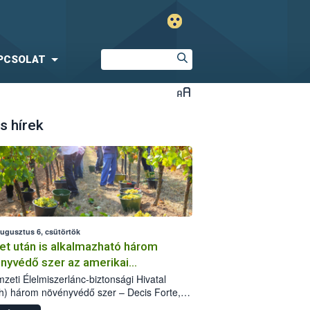
PCSOLAT
s hírek
augusztus 6, csütörtök
et után is alkalmazható három
nyvédő szer az amerikai
őkabóca ellen
zeti Élelmiszerlánc-biztonsági Hivatal
h) három növényvédő szer – Decis Forte,
an 24 EW, Oroganic – engedélyokiratát