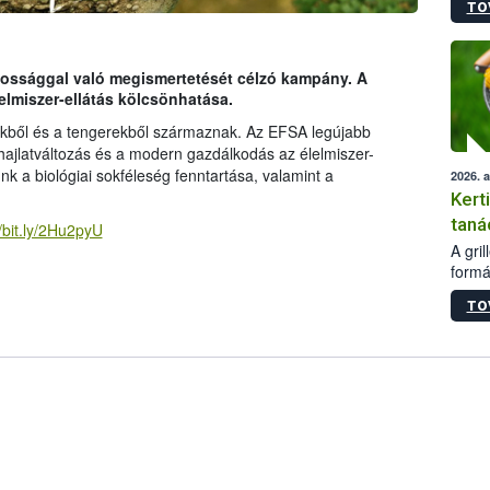
TO
módos
egész
felha
célja
kossággal való megismertetését célzó kampány. A
lehet
elmiszer-ellátás kölcsönhatása.
Az Or
nkből és a tengerekből származnak. Az EFSA legújabb
felha
ghajlatváltozás és a modern gazdálkodás az élelmiszer-
terme
nk a biológiai sokféleség fenntartása, valamint a
2026. 
Kert
taná
//bit.ly/2Hu2pyU
A gri
formá
romlá
TO
szapo
sütög
techni
alapa
higié
hőkez
tárol
Hivat
a biz