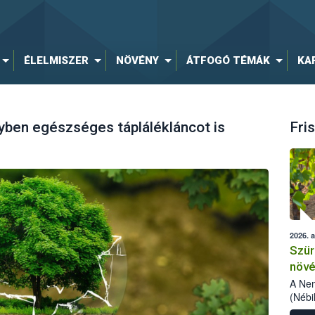
ÉLELMISZER
NÖVÉNY
ÁTFOGÓ TÉMÁK
KA
ben egészséges táplálékláncot is
Fris
2026. 
Szür
növé
szől
A Nem
(Nébi
Klart