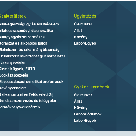
Szakterületek
Ügyintézés
Állat-egészségügy és állatvédelem
Élelmiszer
Állategészségügyi diagnosztika
Állat
Állatgyógyászati termékek
Növény
Borászat és alkoholos italok
Labor/Egyéb
Élelmiszer- és takarmánybiztonság
Élelmiszerlánc-biztonsági laborhálózat
Járványvédelem
Kiemelt ügyek, EUTR
Kockázatkezelés
Mezőgazdasági genetikai erőforrások
Gyakori kérdések
Növényvédelem
Nyilvántartási és Felügyeleti Díj
Élelmiszer
Rendszerszervezés és felügyelet
Állat
Termékpálya-ellenőrzés
Növény
Laboratóriumok
Labor/Egyéb