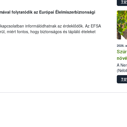
TO
kőris
jelen
émával folytatódik az Európai Élelmiszerbiztonsági
talál
.
azono
folyta
 kapcsolatban informálódhatnak az érdeklődők. Az EFSA
intéz
rül, miért fontos, hogy biztonságos és tápláló ételeket
össze
érdek
2026. 
Szür
növé
szől
A Nem
(Nébi
Klart
TO
módos
egész
felha
célja
lehet
Az Or
felha
terme