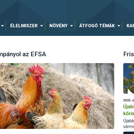
ÉLELMISZER
NÖVÉNY
ÁTFOGÓ TÉMÁK
KA
mpányol az EFSA
Fris
2026. 
Újab
kőri
Újabb
várme
Élelm