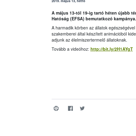
2019. május 13, hétfő
A május 13-tól 19-ig tartó héten újabb t
Hatóság (EFSA) bemutatkozó kampánya
A harmadik körben az állatok egészségével
szakemberei által készített animációból kide
adjunk az élelmiszertermelő állatoknak.
Tovább a videóhoz:
http://bit.ly/2H1AYgT