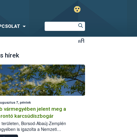
PCSOLAT
s hírek
augusztus 7, péntek
b vármegyében jelent meg a
srontó karcsúdíszbogár
 területen, Borsod-Abaúj-Zemplén
gyében is igazolta a Nemzeti
iszerlánc-biztonsági Hivatal (Nébih) a