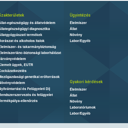
Szakterületek
Ügyintézés
Állat-egészségügy és állatvédelem
Élelmiszer
Állategészségügyi diagnosztika
Állat
Állatgyógyászati termékek
Növény
Borászat és alkoholos italok
Labor/Egyéb
Élelmiszer- és takarmánybiztonság
Élelmiszerlánc-biztonsági laborhálózat
Járványvédelem
Kiemelt ügyek, EUTR
Kockázatkezelés
Mezőgazdasági genetikai erőforrások
Gyakori kérdések
Növényvédelem
Nyilvántartási és Felügyeleti Díj
Élelmiszer
Rendszerszervezés és felügyelet
Állat
Termékpálya-ellenőrzés
Növény
Laboratóriumok
Labor/Egyéb