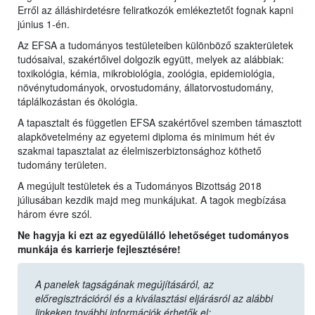
Erről az álláshirdetésre feliratkozók emlékeztetőt fognak kapni
június 1-én.
Az EFSA a tudományos testületeiben különböző szakterületek
tudósaival, szakértőivel dolgozik együtt, melyek az alábbiak:
toxikológia, kémia, mikrobiológia, zoológia, epidemiológia,
növénytudományok, orvostudomány, állatorvostudomány,
táplálkozástan és ökológia.
A tapasztalt és független EFSA szakértővel szemben támasztott
alapkövetelmény az egyetemi diploma és minimum hét év
szakmai tapasztalat az élelmiszerbiztonsághoz köthető
tudomány területen.
A megújult testületek és a Tudományos Bizottság 2018
júliusában kezdik majd meg munkájukat. A tagok megbízása
három évre szól.
Ne hagyja ki ezt az egyedülálló lehetőséget tudományos
munkája és karrierje fejlesztésére!
A panelek tagságának megújításáról, az
előregisztrációról és a kiválasztási eljárásról az alábbi
linkeken további információk érhetők el: