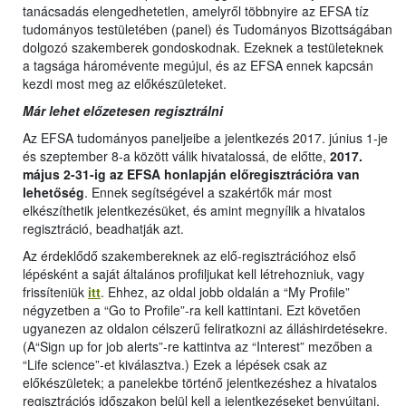
tanácsadás elengedhetetlen, amelyről többnyire az EFSA tíz
tudományos testületében (panel) és Tudományos Bizottságában
dolgozó szakemberek gondoskodnak. Ezeknek a testületeknek
a tagsága háromévente megújul, és az EFSA ennek kapcsán
kezdi most meg az előkészületeket.
Már lehet előzetesen regisztrálni
Az EFSA tudományos paneljeibe a jelentkezés 2017. június 1-je
és szeptember 8-a között válik hivatalossá, de előtte,
2017.
május 2-31-ig az EFSA honlapján előregisztrációra van
lehetőség
. Ennek segítségével a szakértők már most
elkészíthetik jelentkezésüket, és amint megnyílik a hivatalos
regisztráció, beadhatják azt.
Az érdeklődő szakembereknek az elő-regisztrációhoz első
lépésként a saját általános profiljukat kell létrehozniuk, vagy
frissíteniük
itt
. Ehhez, az oldal jobb oldalán a “My Profile”
négyzetben a “Go to Profile”-ra kell kattintani. Ezt követően
ugyanezen az oldalon célszerű feliratkozni az álláshirdetésekre.
(A“Sign up for job alerts”-re kattintva az “Interest” mezőben a
“Life science”-et kiválasztva.) Ezek a lépések csak az
előkészületek; a panelekbe történő jelentkezéshez a hivatalos
regisztrációs időszakon belül kell a jelentkezéseket benyújtani.