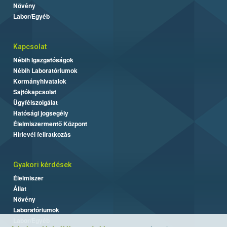
Növény
Labor/Egyéb
Kapcsolat
Nébih Igazgatóságok
Nébih Laboratóriumok
Kormányhivatalok
Sajtókapcsolat
Ügyfélszolgálat
Hatósági jogsegély
Élelmiszermentő Központ
Hírlevél feliratkozás
Gyakori kérdések
Élelmiszer
Állat
Növény
Laboratóriumok
Labor/Egyéb