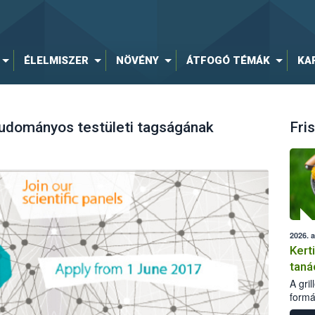
ÉLELMISZER
NÖVÉNY
ÁTFOGÓ TÉMÁK
KA
udományos testületi tagságának
Fris
2026. 
Kert
taná
A gri
formá
romlá