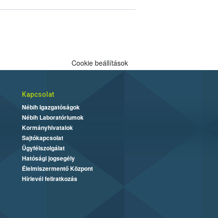
Cookie beállítások
Kapcsolat
Nébih Igazgatóságok
Nébih Laboratóriumok
Kormányhivatalok
Sajtókapcsolat
Ügyfélszolgálat
Hatósági jogsegély
Élelmiszermentő Központ
Hírlevél feliratkozás