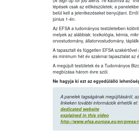
(A“Sign up for job alerts”-re kattintva az “I
lépések csak az előkészületek; a panelekbe 
belül kell a jelentkezéseket benyújtani. Errő
június 1-én.
Az EFSA a tudományos testületeiben különböz
melyek az alábbiak: toxikológia, kémia, mik
orvostudomány, állatorvostudomány, táplálk
A tapasztalt és független EFSA szakértőve
és minimum hét év szakmai tapasztalat az é
A megújult testületek és a Tudományos Biz
megbízása három évre szól.
Ne hagyja ki ezt az egyedülálló lehetősé
A panelek tagságának megújításáról, az e
linkeken további információk érhetők el
dedicated website
explained in this video
http://www.efsa.europa.eu/en/press