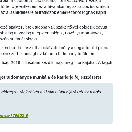
nterest” mezőben a “Life science”-et kiválasztva.) Ezek a
történő jelentkezéshez a hivatalos regisztrációs időszakon
l az álláshirdetésre feliratkozók emlékeztetőt fognak kapni
ő szakterületek tudósaival, szakértőivel dolgozik együtt,
robiológia, zoológia, epidemiológia, növénytudományok,
ozástan és ökológia.
l szemben támasztott alapkövetelmény az egyetemi diploma
lelmiszerbiztonsághoz köthető tudomány területen.
ottság 2018 júliusában kezdik majd meg munkájukat. A tagok
get tudományos munkája és karrierje fejlesztésére!
lőregisztrációról és a kiválasztási eljárásról az alábbi
:
/news/170502-0