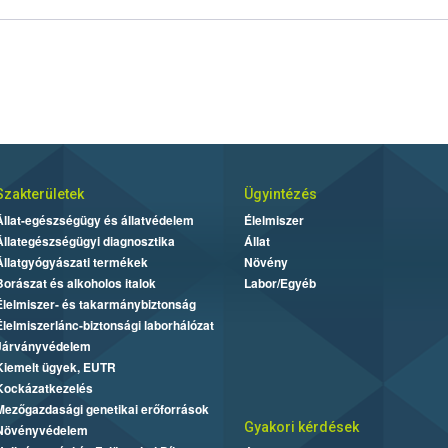
Szakterületek
Ügyintézés
Állat-egészségügy és állatvédelem
Élelmiszer
Állategészségügyi diagnosztika
Állat
Állatgyógyászati termékek
Növény
Borászat és alkoholos italok
Labor/Egyéb
Élelmiszer- és takarmánybiztonság
Élelmiszerlánc-biztonsági laborhálózat
Járványvédelem
Kiemelt ügyek, EUTR
Kockázatkezelés
Mezőgazdasági genetikai erőforrások
Gyakori kérdések
Növényvédelem