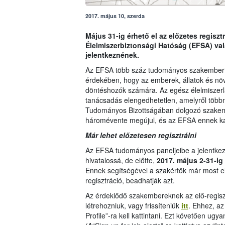
2017. május 10, szerda
Május 31-ig érhető el az előzetes regisz
Élelmiszerbiztonsági Hatóság (EFSA) va
jelentkeznének.
Az EFSA több száz tudományos szakember 
érdekében, hogy az emberek, állatok és nö
döntéshozók számára. Az egész élelmiszerl
tanácsadás elengedhetetlen, amelyről többn
Tudományos Bizottságában dolgozó szakem
háromévente megújul, és az EFSA ennek ka
Már lehet előzetesen regisztrálni
Az EFSA tudományos paneljeibe a jelentkezé
hivatalossá, de előtte,
2017. május 2-31-ig
Ennek segítségével a szakértők már most elk
regisztráció, beadhatják azt.
Az érdeklődő szakembereknek az elő-regisztrá
létrehozniuk, vagy frissíteniük
itt
. Ehhez, az
Profile”-ra kell kattintani. Ezt követően ugy