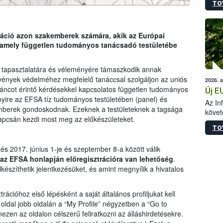
TO
szapo
sütög
techni
alapa
tráció azon szakemberek számára, akik az Európai
higié
lamely független tudományos tanácsadó testületébe
hőkez
tárol
tapasztalatára és véleményére támaszkodik annak
Hivat
vények védelméhez megfelelő tanáccsal szolgáljon az uniós
2026. 
a biz
áncot érintő kérdésekkel kapcsolatos független tudományos
Új E
yire az EFSA tíz tudományos testületében (panel) és
Az In
berek gondoskodnak. Ezeknek a testületeknek a tagsága
követ
pcsán kezdi most meg az előkészületeket.
szere
TO
s 2017. június 1-je és szeptember 8-a között válik
 az EFSA honlapján előregisztrációra van lehetőség
.
észíthetik jelentkezésüket, és amint megnyílik a hivatalos
cióhoz első lépésként a saját általános profiljukat kell
 oldal jobb oldalán a “My Profile” négyzetben a “Go to
anezen az oldalon célszerű feliratkozni az álláshirdetésekre.