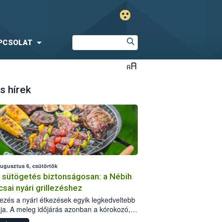
PCSOLAT
s hírek
augusztus 6, csütörtök
i sütögetés biztonságosan: a Nébih
csai nyári grillezéshez
llezés a nyári étkezések egyik legkedveltebb
ja. A meleg időjárás azonban a kórokozó,
st okozó baktériumok gyorsabb