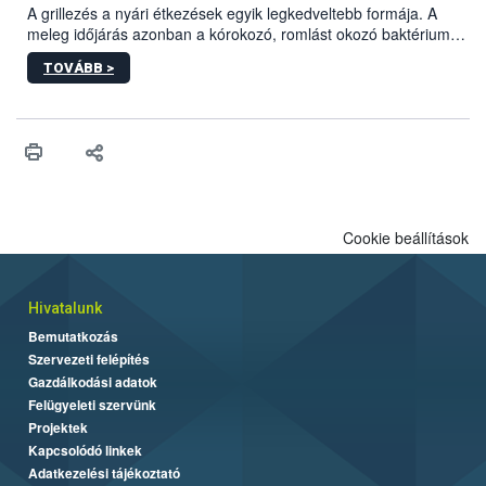
engedélyezett.
A grillezés a nyári étkezések egyik legkedveltebb formája. A
meleg időjárás azonban a kórokozó, romlást okozó baktériumok
gyorsabb szaporodásának is kedvez. A szabadtéri sütögetés
TOVÁBB >
ezért nem csupán a megfelelő sütési technikáról szól: legalább
ilyen fontos az alapanyagok biztonságos kezelése, az alapvető
higiéniai szabályok betartása, a megfelelő hőkezelés, valamint a
maradékok szakszerű tárolása. A Nemzeti Élelmiszerlánc-
biztonsági Hivatal (Nébih) Oktatási Programja összegyűjtötte a
biztonságos grillezés legfontosabb tudnivalóit.
Cookie beállítások
Hivatalunk
Bemutatkozás
Szervezeti felépítés
Gazdálkodási adatok
Felügyeleti szervünk
Projektek
Kapcsolódó linkek
Adatkezelési tájékoztató