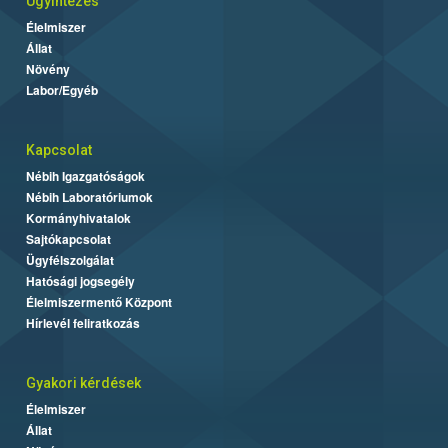
Ügyintézés
Élelmiszer
Állat
Növény
Labor/Egyéb
Kapcsolat
Nébih Igazgatóságok
Nébih Laboratóriumok
Kormányhivatalok
Sajtókapcsolat
Ügyfélszolgálat
Hatósági jogsegély
Élelmiszermentő Központ
Hírlevél feliratkozás
Gyakori kérdések
Élelmiszer
Állat