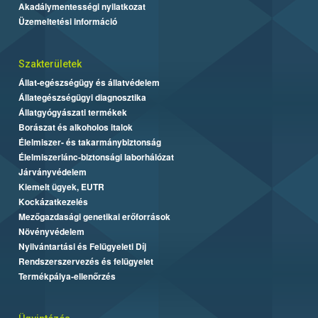
Akadálymentességi nyilatkozat
Üzemeltetési információ
Szakterületek
Állat-egészségügy és állatvédelem
Állategészségügyi diagnosztika
Állatgyógyászati termékek
Borászat és alkoholos italok
Élelmiszer- és takarmánybiztonság
Élelmiszerlánc-biztonsági laborhálózat
Járványvédelem
Kiemelt ügyek, EUTR
Kockázatkezelés
Mezőgazdasági genetikai erőforrások
Növényvédelem
Nyilvántartási és Felügyeleti Díj
Rendszerszervezés és felügyelet
Termékpálya-ellenőrzés