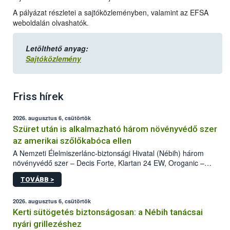
A pályázat részletei a sajtóközleményben, valamint az EFSA
weboldalán olvashatók.
Letölthető anyag:
Sajtóközlemény
Friss hírek
2026. augusztus 6, csütörtök
Szüret után is alkalmazható három növényvédő szer
az amerikai szőlőkabóca ellen
A Nemzeti Élelmiszerlánc-biztonsági Hivatal (Nébih) három
növényvédő szer – Decis Forte, Klartan 24 EW, Oroganic –
engedélyokiratát módosította, így azok a szüretet követően,
TOVÁBB >
egészen a vesszőérettség (BBCH 91) stádiumáig
felhasználhatóak a szőlőben. A kiterjesztések célja, hogy a korai
érésű szőlőkben is legyen lehetőség a károsító elleni további
2026. augusztus 6, csütörtök
védekezésre. Az Oroganic készítmény kis kiszerelésben kiskerti
Kerti sütögetés biztonságosan: a Nébih tanácsai
felhasználók számára is elérhető és ökológiai termesztésben is
nyári grillezéshez