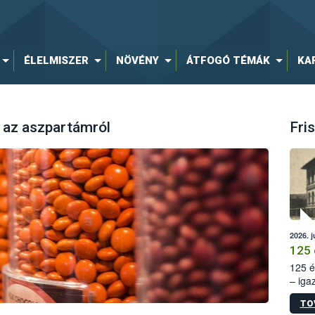
ÉLELMISZER
NÖVÉNY
ÁTFOGÓ TÉMÁK
KA
 az aszpartámról
Fris
2026. j
125 
125 é
– iga
állam
TO
15. sz