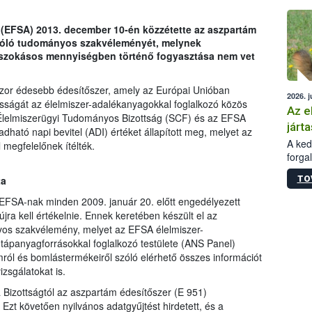
épüle
l (EFSA) 2013. december 10-én közzétette az aszpartám
szóló tudományos szakvéleményét, melynek
 szokásos mennyiségben történő fogyasztása nem vet
zor édesebb édesítőszer, amely az Európai Unióban
2026. j
sságát az élelmiszer-adalékanyagokkal foglalkozó közös
Az e
Élelmiszerügyi Tudományos Bizottság (SCF) és az EFSA
járta
dható napi bevitel (ADI) értéket állapított meg, melyet az
A kedv
 megfelelőnek ítélték.
forga
Korm.
TO
ta
sérül
felme
 EFSA-nak minden 2009. január 20. előtt engedélyezett
veszé
jra kell értékelnie. Ennek keretében készült el az
Ezen 
yos szakvélemény, melyet az EFSA élelmiszer-
vonni
tápanyagforrásokkal foglalkozó testülete (ANS Panel)
jártas
mról és bomlástermékeiről szóló elérhető összes információt
zsgálatokat is.
Bizottságtól az aszpartám édesítőszer (E 951)
Ezt követően nyilvános adatgyűjtést hirdetett, és a