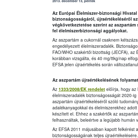
2013. december 13, péntek
Az Európai Élelmiszer-biztonsági Hivata
biztonságosságáról, újraértékeléséről 
végkövetkeztetése szerint az aszpartám
fel élelmiszerbiztonsági aggályokat.
Az aszpartám a cukornál csaknem kétszázs
engedélyezett élelmiszeradalék. Biztonságo
FAO/WHO szakértői bizottság (JECFA), az 
korábban vizsgálta, és 40 mg/ttkg/nap elfoga
EFSA jelen újraértékelés során változatlanul
Az aszpartám újraértékelésének folyama
Az
1333/2008/EK rendelet
előírja, hogy az
élelmiszeradalék biztonságosságát 2020-ig ú
aszpartám újraértékeléséről szóló tudomán
adalékanyagokkal és élelmiszerekhez adott 
készített el. Ehhez a szakértők az aszpartá
felhasználtak, beleértve a legújabb humán vi
Az EFSA 2011 májusában kapott felkérést a 
biztonságosságának teljes újraértékelésére. 