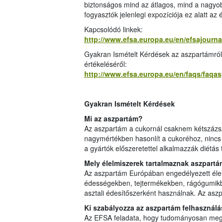
biztonságos mind az átlagos, mind a nagyo
fogyasztók jelenlegi expozíciója ez alatt az é
Kapcsolódó linkek:
http://www.efsa.europa.eu/en/efsajourn
Gyakran Ismételt Kérdések az aszpartámró
értékeléséről:
http://www.efsa.europa.eu/en/faqs/faqa
Gyakran Ismételt Kérdések
Mi az aszpartám?
Az aszpartám a cukornál csaknem kétszázsz
nagymértékben hasonlít a cukoréhoz, nincs 
a gyártók előszeretettel alkalmazzák diétás
Mely élelmiszerek tartalmaznak aszpart
Az aszpartám Európában engedélyezett élel
édességekben, tejtermékekben, rágógumikb
asztali édesítőszerként használnak. Az asz
Ki szabályozza az aszpartám felhasználá
Az EFSA feladata, hogy tudományosan mega