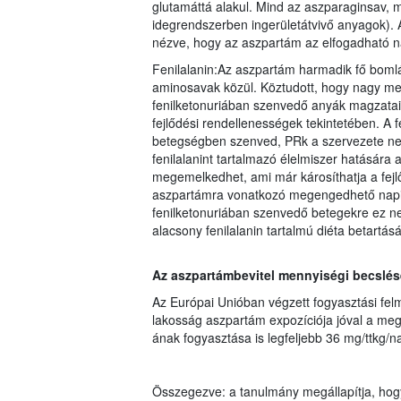
glutamáttá alakul. Mind az aszparaginsav, 
idegrendszerben ingerületátvivő anyagok). 
nézve, hogy az aszpartám az elfogadható na
Fenilalanin:Az aszpartám harmadik fő bomlás
aminosavak közül. Köztudott, hogy nagy me
fenilketonuriában szenvedő anyák magzatai
fejlődési rendellenességek tekintetében. A 
betegségben szenved, PRk a szervezete nem 
fenilalanint tartalmazó élelmiszer hatására 
megemelkedhet, ami már károsíthatja a fejl
aszpartámra vonatkozó megengedhető napi b
fenilketonuriában szenvedő betegekre ez ne
alacsony fenilalanin tartalmú diéta betartás
Az aszpartámbevitel mennyiségi becslés
Az Európai Unióban végzett fogyasztási fel
lakosság aszpartám expozíciója jóval a meg
ának fogyasztása is legfeljebb 36 mg/ttkg/nap
Összegezve: a tanulmány megállapítja, hog