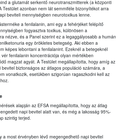
mind a glutamát serkentő neurotranszmitterek (a központi
A Testület azonban nem lát semmiféle bizonyítékot arra
pi beviteli mennyiségben neurotoxikus lenne.
terméke a fenilalanin, ami egy a fehérjéket felépítő
nnyiségben fogyasztva toxikus, különösen a
ra nézve, és a Panel szerint ez a legaggályosabb a humán
fenilketonuria egy örökletes betegség. Aki ebben a
képes lebontani a fenilalanint. Ezeknél a betegeknél
a vér fenilalanin koncentrációja olyan mértékben
ődő magzat agyát. A Testület megállapította, hogy amíg az
evitel biztonságos az átlagos populáció számára, a
m vonatkozik, esetükben szigorúan ragaszkodni kell az
ához.
e
mérések alapján az EFSA megállapította, hogy az átlag
engedett napi bevitel alatt van, és még a lakosság 95%-
 szintig terjed.
y a most érvényben lévő megengedhető napi bevitel