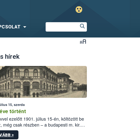
PCSOLAT
s hírek
úlius 15, szerda
éve történt
vvel ezelőtt 1901. július 15-én, költözött be
z, még csak részben – a budapesti m. kir.
i vetőmagvizsgáló állomás a Kis Rókus utca
VÁBB >
ám alatti, Czigler Győző által tervezett új