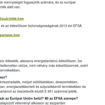
bb mennyiséget fogyasztók számára, és az európai
rték alatt van.
al/pub/3496.htm
l és az édesítőszer biztonságosságának 2013 évi EFSA
spartame.htm
or édesebb, alacsony energiatartalmú édesítőszer. Íze
kellemetlen utóíze, mint néhány más édesítőszernek, ezért
 termékeikben.
ámot?
miszeradalék, melyet üdítőitalokban, desszertekben,
an, energiacsökkentett és súlycsökkentő termékekben és
partámot az összetevők között E 951 számmal jelölik.
sát az Európai Unión belül? Mi az EFSA szerepe?
lapozott véleményt alkosson az aszpartám