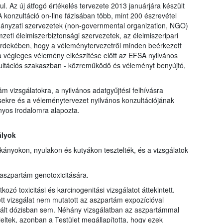
ul. Az új átfogó értékelés tervezete 2013 januárjára készült
. A konzultáció on-line fázisában több, mint 200 észrevétel
ányzati szervezetek (non-governmental organization, NGO)
zeti élelmiszerbiztonsági szervezetek, az élelmiszeripari
 érdekében, hogy a véleménytervezetről minden beérkezett
a végleges vélemény elkészítése előtt az EFSA nyilvános
onzultációs szakaszban - közreműködő és véleményt benyújtó,
ám vizsgálatokra, a nyilvános adatgyűjtési felhívásra
ésekre és a véleménytervezet nyilvános konzultációjának
nyos irodalomra alapozta.
ályok
kányokon, nyulakon és kutyákon tesztelték, és a vizsgálatok
 aszpartám genotoxicitására.
ó toxicitási és karcinogenitási vizsgálatot áttekintett.
 vizsgálat nem mutatott az aszpartám expozícióval
gált dózisban sem. Néhány vizsgálatban az aszpartámmal
leltek, azonban a Testület megállapította, hogy ezek