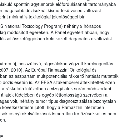
ialakuló spontán agytumorok előfordulásának tartományába
án magasabb dózisoknál kismértékű veseelváltozást
int minimális toxikológiai jelentőséggel bír.
(US National Toxicology Program) néhány 9 hónapos
ailag módosított egereken. A Panel egyetért abban, hogy
léssel összefüggésben keletkezett daganatos elváltozást.
árom új, hosszútávú, rágcsálókon végzett karcinogenitás
06, 2007, 2010). Az Európai Ramazzini Onkológiai és
an az aszpartám multipotenciális rákkeltő hatását mutatták
b dózis esetén is. Az EFSA szakemberei áttekintették ezen
gy a rákkutató intézetben a vizsgálatok során módszertani
ti állatok tüdejében és egyéb létfontosságú szervében a
gas volt, néhány tumor típus diagnosztizálása bizonytalan
 következtetésre jutott, hogy a Ramazzini intézetben
ások és nyirokelváltozások ismeretlen fertőzésekkel és nem
ben.
ga