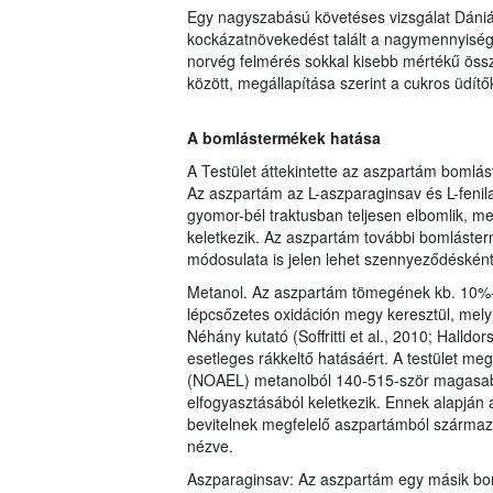
Egy nagyszabású követéses vizsgálat Dániába
kockázatnövekedést talált a nagymennyiség
norvég felmérés sokkal kisebb mértékű össze
között, megállapítása szerint a cukros üdítő
A bomlástermékek hatása
A Testület áttekintette az aszpartám boml
Az aszpartám az L-aszparaginsav és L-fenila
gyomor-bél traktusban teljesen elbomlik, me
keletkezik. Az aszpartám további bomláste
módosulata is jelen lehet szennyeződésként
Metanol. Az aszpartám tömegének kb. 10%-
lépcsőzetes oxidáción megy keresztül, melyn
Néhány kutató (Soffritti et al., 2010; Halldo
esetleges rákkeltő hatásáért. A testület meg
(NOAEL) metanolból 140-515-ször magasab
elfogyasztásából keletkezik. Ennek alapján 
bevitelnek megfelelő aszpartámból szárma
nézve.
Aszparaginsav: Az aszpartám egy másik bo