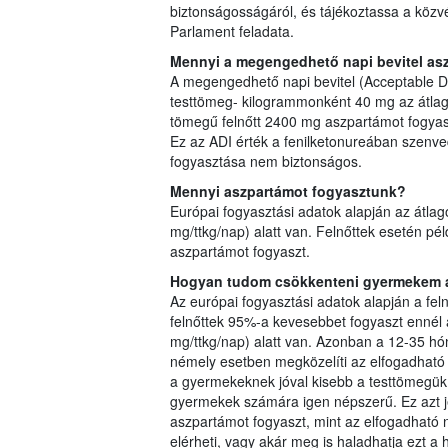
biztonságosságáról, és tájékoztassa a közv
Parlament feladata.
Mennyi a megengedhető napi bevitel as
A megengedhető napi bevitel (Acceptable D
testtömeg- kilogrammonként 40 mg az átlago
tömegű felnőtt 2400 mg aszpartámot fogyaszt
Ez az ADI érték a fenilketonureában szenv
fogyasztása nem biztonságos.
Mennyi aszpartámot fogyasztunk?
Európai fogyasztási adatok alapján az átlago
mg/ttkg/nap) alatt van. Felnőttek esetén pél
aszpartámot fogyaszt.
Hogyan tudom csökkenteni gyermekem a
Az európai fogyasztási adatok alapján a fel
felnőttek 95%-a kevesebbet fogyaszt ennél az
mg/ttkg/nap) alatt van. Azonban a 12-35 h
némely esetben megközelíti az elfogadható 
a gyermekeknek jóval kisebb a testtömegük
gyermekek számára igen népszerű. Ez azt j
aszpartámot fogyaszt, mint az elfogadható 
elérheti, vagy akár meg is haladhatja ezt a