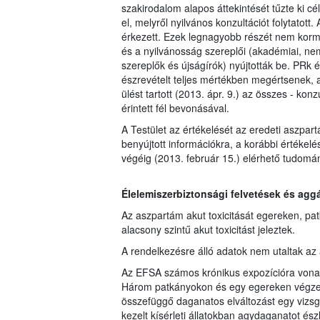
szakirodalom alapos áttekintését tűzte ki cél
el, melyről nyilvános konzultációt folytatott
érkezett. Ezek legnagyobb részét nem korm
és a nyilvánosság szereplői (akadémiai, nem
szereplők és újságírók) nyújtották be. PRk
észrevételt teljes mértékben megértsenek, 
ülést tartott (2013. ápr. 9.) az összes - k
érintett fél bevonásával.
A Testület az értékelését az eredeti aszpart
benyújtott információkra, a korábbi értékel
végéig (2013. február 15.) elérhető tudomá
Élelemiszerbiztonsági felvetések és agg
Az aszpartám akut toxicitását egereken, pat
alacsony szintű akut toxicitást jeleztek.
A rendelkezésre álló adatok nem utaltak az
Az EFSA számos krónikus expozícióra vonatkoz
Három patkányokon és egy egereken végzett
összefüggő daganatos elváltozást egy vizs
kezelt kísérleti állatokban agydaganatot ész