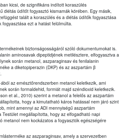
n kicsi, de szignifikáns indított koraszülés
ű diétás üdítőt fogyasztó kismamák körében. Egy másik,
függést talált a koraszülés és a diétás üdítők fogyasztása
k fogyasztása ezt a hatást felülmúlta.
ástermékeinek biztonságosságáról szóló dokumentumokat is.
lanin aminosavak dipeptidjének metilésztere, elfogyasztva a
lynek során metanol, aszparaginsav és fenilalanin
rméke a diketopiperazin (DKP) és az aszpartám β
.
ából az emésztőrendszerben metanol keletkezik, ami
ek során formaldehid, formiát majd széndioxid keletkezik.
rsson et al., 2010) szerint a metanol a felelős az aszpartám
állapította, hogy a kimutatható káros hatással nem járó szint
b, mint amennyi az ADI mennyiségű aszpartám
a Testület megállapította, hogy az elfogadható napi
zó metanol nem kockázatos a fogyasztók egészségére
mlásterméke az aszparaginsav, amely a szervezetben