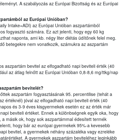
éleményt. A szabályozás az Európai Bizottság és az Európai
zpartámból az Európai Unióban?
aily Intake=ADI) az Európai Unióban aszpartámból
s fogyasztó számára. Ez azt jelenti, hogy egy 60 kg
hat naponta, ami kb. négy liter diétás üdítőnek felel meg.
edő betegekre nem vonatkozik, számukra az aszpartám
s aszpartám bevitel az elfogadható napi beviteli érték (40
dául az átlag felnőtt az Európai Unióban 0,8-8,6 mg/ttkg/nap
szpartám bevitelét?
nőttek aszpartám fogyasztásának 95. percentilise (tehát a
 értéknél) jóval az elfogadható napi beviteli érték (40
ónapos és 3-9 éves kisgyermekek esetén ez az érték már
napi beviteli értéket. Ennek a különbségnek egyik oka, hogy
, a másik ok, hogy sok aszpartámmal édesített termék
elenti, hogy bár az európai gyermekek 95%-a kevesebb
napi bevitel, a gyermekek néhány százaléka vagy ezreléke
 határértéket. A gyermekek aszpartám beviteléhez leginkább