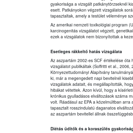
gyakorisága a vizsgált patkánytörzseknél k
esett. Patkányokon végzett vizsgálatok sor
tapasztaltak, amely a testület véleménye szer
Az amerikai nemzeti toxikológiai program 
karcinogenitás vizsgálatot végzett, genetik
ezek a vizsgálatok nem bizonyítottak a keze
Esetleges rákkeltő hatás vizsgálata
Az aszpartám 2002-es SCF értékelése óta h
vizsgálatot publikáltak (Soffritti et al., 20
Környezettudományi Alapítvány tanulmányáb
ki, már a megengedett napi bevitelnél kiseb
vizsgálatok adatait, és megállapították, ho
hibákat vétettek. Azon kívül, hogy a kísérle
krónikus gyulladásos elváltozások száma ma
volt. Ráadásul az EPA a közelmúltban arra a
tapasztalt rosszindulatú daganatos elváltoz
az aszpartám bevitellel állnak összefüggés
Diétás üdítők és a koraszülés gyakorisá