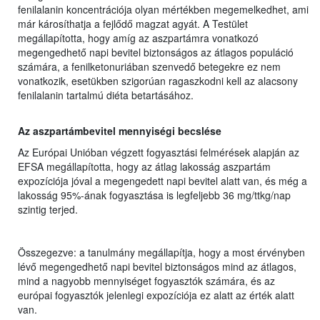
fenilalanin koncentrációja olyan mértékben megemelkedhet, ami
már károsíthatja a fejlődő magzat agyát. A Testület
megállapította, hogy amíg az aszpartámra vonatkozó
megengedhető napi bevitel biztonságos az átlagos populáció
számára, a fenilketonuriában szenvedő betegekre ez nem
vonatkozik, esetükben szigorúan ragaszkodni kell az alacsony
fenilalanin tartalmú diéta betartásához.
Az aszpartámbevitel mennyiségi becslése
Az Európai Unióban végzett fogyasztási felmérések alapján az
EFSA megállapította, hogy az átlag lakosság aszpartám
expozíciója jóval a megengedett napi bevitel alatt van, és még a
lakosság 95%-ának fogyasztása is legfeljebb 36 mg/ttkg/nap
szintig terjed.
Összegezve: a tanulmány megállapítja, hogy a most érvényben
lévő megengedhető napi bevitel biztonságos mind az átlagos,
mind a nagyobb mennyiséget fogyasztók számára, és az
európai fogyasztók jelenlegi expozíciója ez alatt az érték alatt
van.