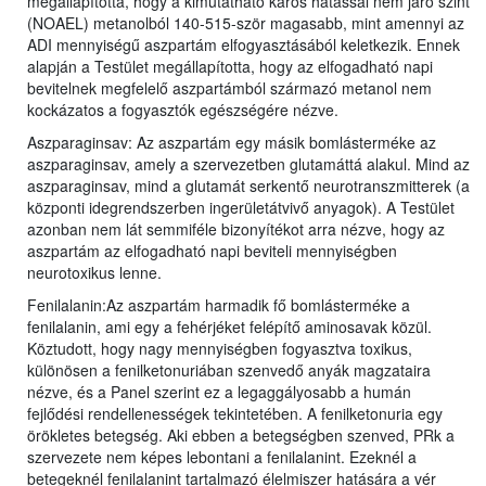
megállapította, hogy a kimutatható káros hatással nem járó szint
(NOAEL) metanolból 140-515-ször magasabb, mint amennyi az
ADI mennyiségű aszpartám elfogyasztásából keletkezik. Ennek
alapján a Testület megállapította, hogy az elfogadható napi
bevitelnek megfelelő aszpartámból származó metanol nem
kockázatos a fogyasztók egészségére nézve.
Aszparaginsav: Az aszpartám egy másik bomlásterméke az
aszparaginsav, amely a szervezetben glutamáttá alakul. Mind az
aszparaginsav, mind a glutamát serkentő neurotranszmitterek (a
központi idegrendszerben ingerületátvivő anyagok). A Testület
azonban nem lát semmiféle bizonyítékot arra nézve, hogy az
aszpartám az elfogadható napi beviteli mennyiségben
neurotoxikus lenne.
Fenilalanin:Az aszpartám harmadik fő bomlásterméke a
fenilalanin, ami egy a fehérjéket felépítő aminosavak közül.
Köztudott, hogy nagy mennyiségben fogyasztva toxikus,
különösen a fenilketonuriában szenvedő anyák magzataira
nézve, és a Panel szerint ez a legaggályosabb a humán
fejlődési rendellenességek tekintetében. A fenilketonuria egy
örökletes betegség. Aki ebben a betegségben szenved, PRk a
szervezete nem képes lebontani a fenilalanint. Ezeknél a
betegeknél fenilalanint tartalmazó élelmiszer hatására a vér