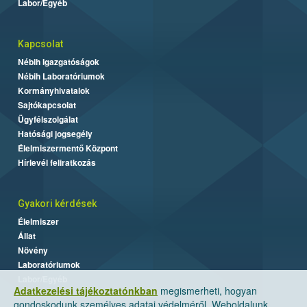
Labor/Egyéb
Kapcsolat
Nébih Igazgatóságok
Nébih Laboratóriumok
Kormányhivatalok
Sajtókapcsolat
Ügyfélszolgálat
Hatósági jogsegély
Élelmiszermentő Központ
Hírlevél feliratkozás
Gyakori kérdések
Élelmiszer
Állat
Növény
Laboratóriumok
Labor/Egyéb
Adatkezelési tájékoztatónkban
megismerheti, hogyan
gondoskodunk személyes adatai védelméről. Weboldalunk