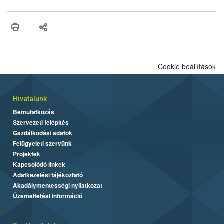
engedélyezését. Ezen eljárások során szükség esetén be kell
vonni az ebek viselkedésének megítélésében jártas szakértőt.
Cookie beállítások
Hivatalunk
Bemutatkozás
Szervezeti felépítés
Gazdálkodási adatok
Felügyeleti szervünk
Projektek
Kapcsolódó linkek
Adatkezelési tájékoztató
Akadálymentességi nyilatkozat
Üzemeltetési információ