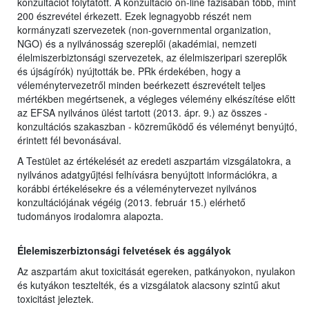
konzultációt folytatott. A konzultáció on-line fázisában több, mint
200 észrevétel érkezett. Ezek legnagyobb részét nem
kormányzati szervezetek (non-governmental organization,
NGO) és a nyilvánosság szereplői (akadémiai, nemzeti
élelmiszerbiztonsági szervezetek, az élelmiszeripari szereplők
és újságírók) nyújtották be. PRk érdekében, hogy a
véleménytervezetről minden beérkezett észrevételt teljes
mértékben megértsenek, a végleges vélemény elkészítése előtt
az EFSA nyilvános ülést tartott (2013. ápr. 9.) az összes -
konzultációs szakaszban - közreműködő és véleményt benyújtó,
érintett fél bevonásával.
A Testület az értékelését az eredeti aszpartám vizsgálatokra, a
nyilvános adatgyűjtési felhívásra benyújtott információkra, a
korábbi értékelésekre és a véleménytervezet nyilvános
konzultációjának végéig (2013. február 15.) elérhető
tudományos irodalomra alapozta.
Élelemiszerbiztonsági felvetések és aggályok
Az aszpartám akut toxicitását egereken, patkányokon, nyulakon
és kutyákon tesztelték, és a vizsgálatok alacsony szintű akut
toxicitást jeleztek.