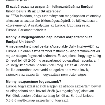
Ki szabályozza az aszpartám felhasználását az Európai
Unión belül? Mi az EFSA szerepe?
Az EFSA feladata, hogy tudományosan megalapozott véleményt
alkosson az aszpartám biztonságosságáról, és tájékoztassa a
közvéleményt. A szabályozás az Európai Bizottság és az
Európai Parlament feladata.
Mennyi a megengedhető napi bevitel aszpartámból az
Európai Unióban?
A megengedhető napi bevitel (Acceptable Daily Intake=ADI) az
Európai Unióban aszpartámból testtömeg- kilogrammonként 40
mg az átlagos fogyasztó számára. Ez azt jelenti, hogy egy 60 kg
tömegű felnőtt 2400 mg aszpartámot fogyaszthat naponta, ami
kb. négy liter diétás üdítőnek felel meg. Ez az ADI érték a
fenilketonureában szenvedő betegekre nem vonatkozik,
számukra az aszpartám fogyasztása nem biztonságos.
Mennyi aszpartámot fogyasztunk?
Európai fogyasztási adatok alapján az átlagos aszpartám bevitel
az elfogadható napi beviteli érték (40 mg/ttkg/nap) alatt van.
Felnőttek esetén például az átlag felnőtt az Európai Unióban
0,8-8,6 mg/ttkg/nap aszpartámot fogyaszt.