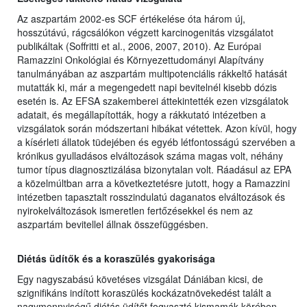
Az aszpartám 2002-es SCF értékelése óta három új,
hosszútávú, rágcsálókon végzett karcinogenitás vizsgálatot
publikáltak (Soffritti et al., 2006, 2007, 2010). Az Európai
Ramazzini Onkológiai és Környezettudományi Alapítvány
tanulmányában az aszpartám multipotenciális rákkeltő hatását
mutatták ki, már a megengedett napi bevitelnél kisebb dózis
esetén is. Az EFSA szakemberei áttekintették ezen vizsgálatok
adatait, és megállapították, hogy a rákkutató intézetben a
vizsgálatok során módszertani hibákat vétettek. Azon kívül, hogy
a kísérleti állatok tüdejében és egyéb létfontosságú szervében a
krónikus gyulladásos elváltozások száma magas volt, néhány
tumor típus diagnosztizálása bizonytalan volt. Ráadásul az EPA
a közelmúltban arra a következtetésre jutott, hogy a Ramazzini
intézetben tapasztalt rosszindulatú daganatos elváltozások és
nyirokelváltozások ismeretlen fertőzésekkel és nem az
aszpartám bevitellel állnak összefüggésben.
Diétás üdítők és a koraszülés gyakorisága
Egy nagyszabású követéses vizsgálat Dániában kicsi, de
szignifikáns indított koraszülés kockázatnövekedést talált a
nagymennyiségű diétás üdítőt fogyasztó kismamák körében.