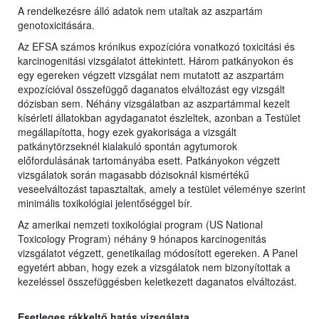
A rendelkezésre álló adatok nem utaltak az aszpartám
genotoxicitására.
Az EFSA számos krónikus expozícióra vonatkozó toxicitási és
karcinogenitási vizsgálatot áttekintett. Három patkányokon és
egy egereken végzett vizsgálat nem mutatott az aszpartám
expozícióval összefüggő daganatos elváltozást egy vizsgált
dózisban sem. Néhány vizsgálatban az aszpartámmal kezelt
kísérleti állatokban agydaganatot észleltek, azonban a Testület
megállapította, hogy ezek gyakorisága a vizsgált
patkánytörzseknél kialakuló spontán agytumorok
előfordulásának tartományába esett. Patkányokon végzett
vizsgálatok során magasabb dózisoknál kismértékű
veseelváltozást tapasztaltak, amely a testület véleménye szerint
minimális toxikológiai jelentőséggel bír.
Az amerikai nemzeti toxikológiai program (US National
Toxicology Program) néhány 9 hónapos karcinogenitás
vizsgálatot végzett, genetikailag módosított egereken. A Panel
egyetért abban, hogy ezek a vizsgálatok nem bizonyítottak a
kezeléssel összefüggésben keletkezett daganatos elváltozást.
Esetleges rákkeltő hatás vizsgálata