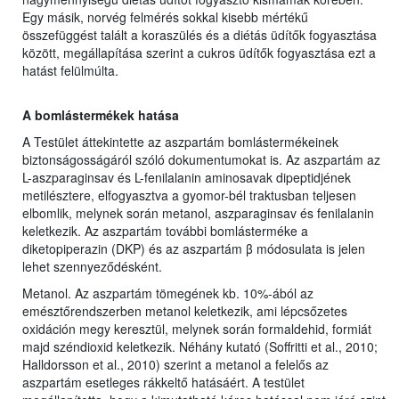
Egy másik, norvég felmérés sokkal kisebb mértékű
összefüggést talált a koraszülés és a diétás üdítők fogyasztása
között, megállapítása szerint a cukros üdítők fogyasztása ezt a
hatást felülmúlta.
A bomlástermékek hatása
A Testület áttekintette az aszpartám bomlástermékeinek
biztonságosságáról szóló dokumentumokat is. Az aszpartám az
L-aszparaginsav és L-fenilalanin aminosavak dipeptidjének
metilésztere, elfogyasztva a gyomor-bél traktusban teljesen
elbomlik, melynek során metanol, aszparaginsav és fenilalanin
keletkezik. Az aszpartám további bomlásterméke a
diketopiperazin (DKP) és az aszpartám β módosulata is jelen
lehet szennyeződésként.
Metanol. Az aszpartám tömegének kb. 10%-ából az
emésztőrendszerben metanol keletkezik, ami lépcsőzetes
oxidáción megy keresztül, melynek során formaldehid, formiát
majd széndioxid keletkezik. Néhány kutató (Soffritti et al., 2010;
Halldorsson et al., 2010) szerint a metanol a felelős az
aszpartám esetleges rákkeltő hatásáért. A testület