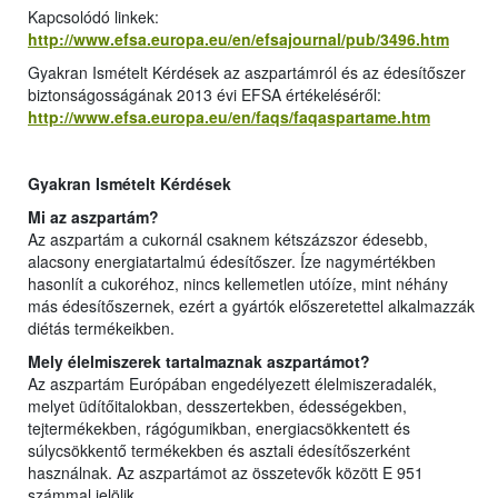
Kapcsolódó linkek:
http://www.efsa.europa.eu/en/efsajournal/pub/3496.htm
Gyakran Ismételt Kérdések az aszpartámról és az édesítőszer
biztonságosságának 2013 évi EFSA értékeléséről:
http://www.efsa.europa.eu/en/faqs/faqaspartame.htm
Gyakran Ismételt Kérdések
Mi az aszpartám?
Az aszpartám a cukornál csaknem kétszázszor édesebb,
alacsony energiatartalmú édesítőszer. Íze nagymértékben
hasonlít a cukoréhoz, nincs kellemetlen utóíze, mint néhány
más édesítőszernek, ezért a gyártók előszeretettel alkalmazzák
diétás termékeikben.
Mely élelmiszerek tartalmaznak aszpartámot?
Az aszpartám Európában engedélyezett élelmiszeradalék,
melyet üdítőitalokban, desszertekben, édességekben,
tejtermékekben, rágógumikban, energiacsökkentett és
súlycsökkentő termékekben és asztali édesítőszerként
használnak. Az aszpartámot az összetevők között E 951
számmal jelölik.