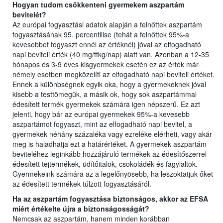
Hogyan tudom csökkenteni gyermekem aszpartám
bevitelét?
Az európai fogyasztási adatok alapján a felnőttek aszpartám
fogyasztásának 95. percentilise (tehát a felnőttek 95%-a
kevesebbet fogyaszt ennél az értéknél) jóval az elfogadható
napi beviteli érték (40 mg/ttkg/nap) alatt van. Azonban a 12-35
hónapos és 3-9 éves kisgyermekek esetén ez az érték már
némely esetben megközelíti az elfogadható napi beviteli értéket.
Ennek a különbségnek egyik oka, hogy a gyermekeknek jóval
kisebb a testtömegük, a másik ok, hogy sok aszpartámmal
édesített termék gyermekek számára igen népszerű. Ez azt
jelenti, hogy bár az európai gyermekek 95%-a kevesebb
aszpartámot fogyaszt, mint az elfogadható napi bevitel, a
gyermekek néhány százaléka vagy ezreléke elérheti, vagy akár
meg is haladhatja ezt a határértéket. A gyermekek aszpartám
beviteléhez leginkább hozzájáruló termékek az édesítőszerrel
édesített tejtermékek, üdítőitalok, csokoládék és fagylaltok.
Gyermekeink számára az a legelőnyösebb, ha leszoktatjuk őket
az édesített termékek túlzott fogyasztásáról.
Ha az aszpartám fogyasztása biztonságos, akkor az EFSA
miért értékelte újra a biztonságosságát?
Nemcsak az aszpartám, hanem minden korábban