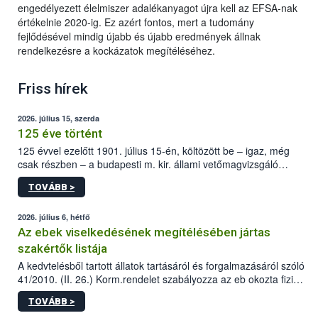
engedélyezett élelmiszer adalékanyagot újra kell az EFSA-nak
értékelnie 2020-ig. Ez azért fontos, mert a tudomány
fejlődésével mindig újabb és újabb eredmények állnak
rendelkezésre a kockázatok megítéléséhez.
Friss hírek
2026. július 15, szerda
125 éve történt
125 évvel ezelőtt 1901. július 15-én, költözött be – igaz, még
csak részben – a budapesti m. kir. állami vetőmagvizsgáló
állomás a Kis Rókus utca 15. szám alatti, Czigler Győző által
TOVÁBB >
tervezett új épületébe.
2026. július 6, hétfő
Az ebek viselkedésének megítélésében jártas
szakértők listája
A kedvtelésből tartott állatok tartásáról és forgalmazásáról szóló
41/2010. (II. 26.) Korm.rendelet szabályozza az eb okozta fizikai
sérülés, illetve ennek veszélye keletkezésekor felmerülő
TOVÁBB >
hatósági feladatokat, valamint a veszélyes eb tartását és annak