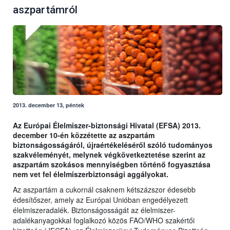
aszpartámról
2013. december 13, péntek
Az Európai Élelmiszer-biztonsági Hivatal (EFSA) 2013.
december 10-én közzétette az aszpartám
biztonságosságáról, újraértékeléséről szóló tudományos
szakvéleményét, melynek végkövetkeztetése szerint az
aszpartám szokásos mennyiségben történő fogyasztása
nem vet fel élelmiszerbiztonsági aggályokat.
Az aszpartám a cukornál csaknem kétszázszor édesebb
édesítőszer, amely az Európai Unióban engedélyezett
élelmiszeradalék. Biztonságosságát az élelmiszer-
adalékanyagokkal foglalkozó közös FAO/WHO szakértői