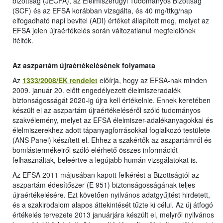
bizottság (JECFA), az Élelmiszerügyi Tudományos Bizottság
(SCF) és az EFSA korábban vizsgálta, és 40 mg/ttkg/nap
elfogadható napi bevitel (ADI) értéket állapított meg, melyet az
EFSA jelen újraértékelés során változatlanul megfelelőnek
ítélték.
Az aszpartám újraértékelésének folyamata
Az
1333/2008/EK rendelet
előírja, hogy az EFSA-nak minden
2009. január 20. előtt engedélyezett élelmiszeradalék
biztonságosságát 2020-ig újra kell értékelnie. Ennek keretében
készült el az aszpartám újraértékeléséről szóló tudományos
szakvélemény, melyet az EFSA élelmiszer-adalékanyagokkal és
élelmiszerekhez adott tápanyagforrásokkal foglalkozó testülete
(ANS Panel) készített el. Ehhez a szakértők az aszpartámról és
bomlástermékeiről szóló elérhető összes információt
felhasználtak, beleértve a legújabb humán vizsgálatokat is.
Az EFSA 2011 májusában kapott felkérést a Bizottságtól az
aszpartám édesítőszer (E 951) biztonságosságának teljes
újraértékelésére. Ezt követően nyilvános adatgyűjtést hirdetett,
és a szakirodalom alapos áttekintését tűzte ki célul. Az új átfogó
értékelés tervezete 2013 januárjára készült el, melyről nyilvános