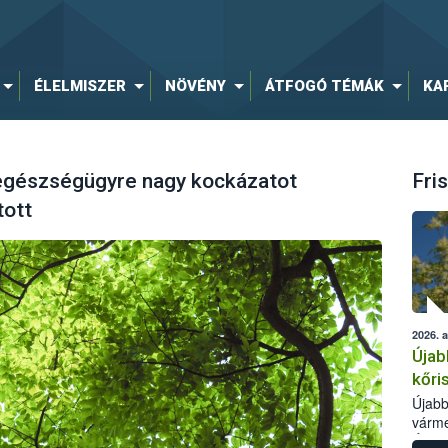
ÉLELMISZER
NÖVÉNY
ÁTFOGÓ TÉMÁK
KA
egészségügyre nagy kockázatot
Fris
tott
2026. 
Újab
kőri
Újabb
várme
Élelm