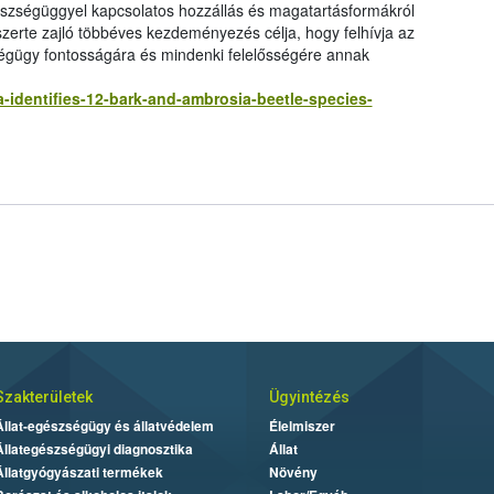
zségüggyel kapcsolatos hozzállás és magatartásformákról
zerte zajló többéves kezdeményezés célja, hogy felhívja az
égügy fontosságára és mindenki felelősségére annak
-identifies-12-bark-and-ambrosia-beetle-species-
Szakterületek
Ügyintézés
Állat-egészségügy és állatvédelem
Élelmiszer
Állategészségügyi diagnosztika
Állat
Állatgyógyászati termékek
Növény