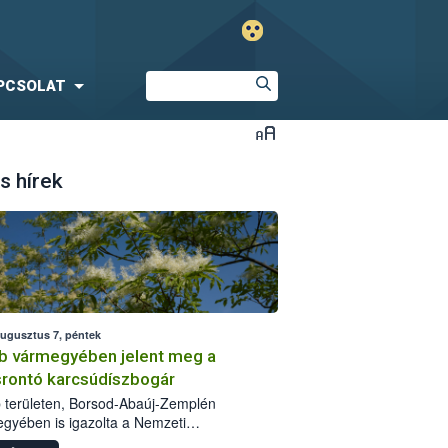
PCSOLAT
s hírek
augusztus 7, péntek
b vármegyében jelent meg a
srontó karcsúdíszbogár
 területen, Borsod-Abaúj-Zemplén
gyében is igazolta a Nemzeti
iszerlánc-biztonsági Hivatal (Nébih) a