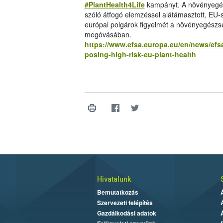
#PlantHealth4Life
kampányt. A növényegés
szóló átfogó elemzéssel alátámasztott, EU-s
európai polgárok figyelmét a növényegészs
megóvásában.
https://www.efsa.europa.eu/en/news/efsa
posing-high-risk-eu-plant-health
Hivatalunk
Bemutatkozás
Szervezeti felépítés
Gazdálkodási adatok