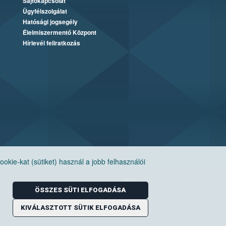
Sajtókapcsolat
Ügyfélszolgálat
Hatósági jogsegély
Élelmiszermentő Központ
Hírlevél feliratkozás
ie-kat (sütiket) használ a jobb felhasználói
ÖSSZES SÜTI ELFOGADÁSA
KIVÁLASZTOTT SÜTIK ELFOGADÁSA