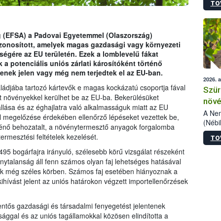
TO
kőris
jelen
talál
azono
g (EFSA) a Padovai Egyetemmel (Olaszország)
folyta
zonosított, amelyek magas gazdasági vagy környezeti
intéz
égére az EU területén. Ezek a lomblevelű fákat
össze
 potenciális uniós zárlati károsítóként történő
érdek
senek jelen vagy még nem terjedtek el az EU-ban.
2026. 
ládjába tartozó kártevők e magas kockázatú csoportja fával
Szür
nt növényekkel kerülhet be az EU-ba. Bekerülésüket
növé
lása és az éghajlatra való alkalmasságuk miatt az EU
szől
A Nem
l megelőzése érdekében ellenőrző lépéseket vezettek be,
(Nébi
ténő behozatalt, a növénytermesztő anyagok forgalomba
Klart
ermesztési feltételek kezelését.
TO
módos
egész
5 bogárfajra irányuló, szélesebb körű vizsgálat részeként
felha
onytalanság áll fenn számos olyan faj lehetséges hatásával
célja
k még széles körben. Számos faj esetében hiányoznak a
lehet
hívást jelent az uniós határokon végzett importellenőrzések
Az Or
felha
entős gazdasági és társadalmi fenyegetést jelentenek
terme
ággal és az uniós tagállamokkal közösen elindította a