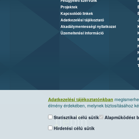
Felügyeleti szervünk
Projektek
Kapcsolódó linkek
Adatkezelési tájékoztató
Akadálymentességi nyilatkozat
Üzemeltetési információ
Adatkezelési tájékoztatónkban
megismerheti
élmény érdekében, melynek biztosításához kér
Statisztikai célú sütik
Alapműködést biz
Hirdetési célú sütik