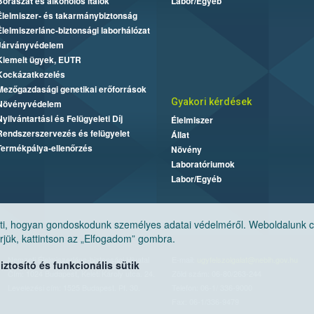
Borászat és alkoholos italok
Labor/Egyéb
Élelmiszer- és takarmánybiztonság
Élelmiszerlánc-biztonsági laborhálózat
Járványvédelem
Kiemelt ügyek, EUTR
Kockázatkezelés
Mezőgazdasági genetikai erőforrások
Gyakori kérdések
Növényvédelem
Nyilvántartási és Felügyeleti Díj
Élelmiszer
Rendszerszervezés és felügyelet
Állat
Termékpálya-ellenőrzés
Növény
Laboratóriumok
Labor/Egyéb
, hogyan gondoskodunk személyes adatai védelméről. Weboldalunk cook
jük, kattintson az „Elfogadom” gombra.
Nemzeti Élelmiszerlánc-biztonsági Hivatal
E-mail:
ugyfelszolgalat@nebih.gov.hu
tosító és funkcionális sütik
Cím: 1024 Budapest, Keleti Károly utca. 24.
Zöld szám: 06-80/263-244
Levelezési cím: 1525 Budapest. Pf. 30.
Telefon: 06-1/ 336-9000
Fax: 06-1/336-9479