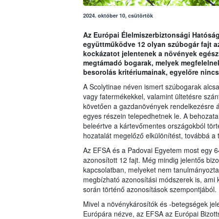
2024. október 10, csütörtök
Az Európai Élelmiszerbiztonsági Hatósá
együttműködve 12 olyan szúbogár fajt a
kockázatot jelentenek a növények egészs
megtámadó bogarak, melyek megfelelnek a
besorolás kritériumainak, egyelőre ninc
A Scolytinae néven ismert szúbogarak alcsa
vagy fatermékekkel, valamint ültetésre szá
követően a gazdanövények rendelkezésre ál
egyes részein telepedhetnek le. A behozata
beleértve a kártevőmentes országokból tör
hozatalát megelőző elkülönítést, továbbá a t
Az EFSA és a Padovai Egyetem most egy 649
azonosított 12 fajt. Még mindig jelentős biz
kapcsolatban, melyeket nem tanulmányozta
megbízható azonosítási módszerek is, ami ki
során történő azonosítások szempontjából.
Mivel a növénykárosítók és -betegségek jel
Európára nézve, az EFSA az Európai Bizotts