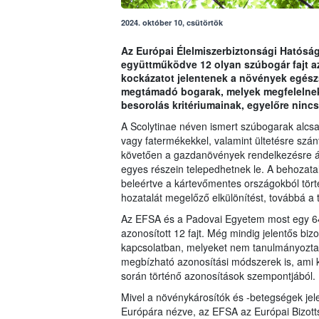
2024. október 10, csütörtök
Az Európai Élelmiszerbiztonsági Hatósá
együttműködve 12 olyan szúbogár fajt a
kockázatot jelentenek a növények egészs
megtámadó bogarak, melyek megfelelnek a
besorolás kritériumainak, egyelőre ninc
A Scolytinae néven ismert szúbogarak alcsa
vagy fatermékekkel, valamint ültetésre szá
követően a gazdanövények rendelkezésre ál
egyes részein telepedhetnek le. A behozata
beleértve a kártevőmentes országokból tör
hozatalát megelőző elkülönítést, továbbá a t
Az EFSA és a Padovai Egyetem most egy 649
azonosított 12 fajt. Még mindig jelentős biz
kapcsolatban, melyeket nem tanulmányozta
megbízható azonosítási módszerek is, ami ki
során történő azonosítások szempontjából.
Mivel a növénykárosítók és -betegségek jel
Európára nézve, az EFSA az Európai Bizotts