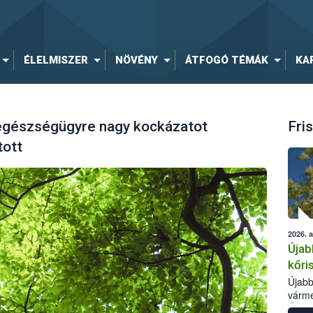
ÉLELMISZER
NÖVÉNY
ÁTFOGÓ TÉMÁK
KA
egészségügyre nagy kockázatot
Fris
tott
2026. 
Újab
kőri
Újabb
várme
Élelm