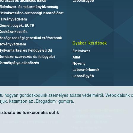
Borászat és alkoholos italok
Labor/Egyéb
Élelmiszer- és takarmánybiztonság
Élelmiszerlánc-biztonsági laborhálózat
Járványvédelem
Kiemelt ügyek, EUTR
Kockázatkezelés
Mezőgazdasági genetikai erőforrások
Gyakori kérdések
Növényvédelem
Nyilvántartási és Felügyeleti Díj
Élelmiszer
Rendszerszervezés és felügyelet
Állat
Termékpálya-ellenőrzés
Növény
Laboratóriumok
Labor/Egyéb
, hogyan gondoskodunk személyes adatai védelméről. Weboldalunk cook
jük, kattintson az „Elfogadom” gombra.
Nemzeti Élelmiszerlánc-biztonsági Hivatal
E-mail:
ugyfelszolgalat@nebih.gov.hu
tosító és funkcionális sütik
Cím: 1024 Budapest, Keleti Károly utca. 24.
Zöld szám: 06-80/263-244
Levelezési cím: 1525 Budapest. Pf. 30.
Telefon: 06-1/ 336-9000
Fax: 06-1/336-9479