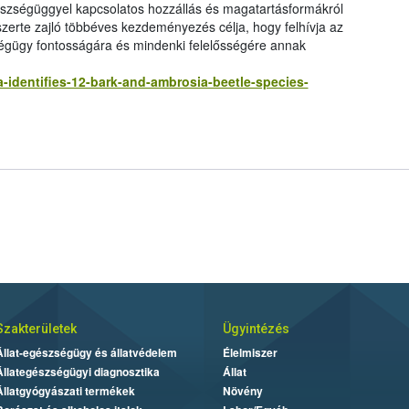
zségüggyel kapcsolatos hozzállás és magatartásformákról
zerte zajló többéves kezdeményezés célja, hogy felhívja az
égügy fontosságára és mindenki felelősségére annak
-identifies-12-bark-and-ambrosia-beetle-species-
Szakterületek
Ügyintézés
Állat-egészségügy és állatvédelem
Élelmiszer
Állategészségügyi diagnosztika
Állat
Állatgyógyászati termékek
Növény