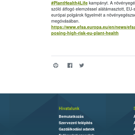
#PlantHealth4Life
kampányt. A növényegés
szóló átfogó elemzéssel alátámasztott, EU-s
európai polgárok figyelmét a növényegészs
megóvásában.
https://www.efsa.europa.eu/en/news/efsa
posing-high-risk-eu-plant-health
Hivatalunk
Bemutatkozás
Szervezeti felépítés
Gazdálkodási adatok