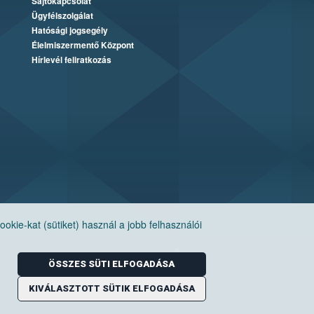
Sajtókapcsolat
Ügyfélszolgálat
Hatósági jogsegély
Élelmiszermentő Központ
Hírlevél feliratkozás
ie-kat (sütiket) használ a jobb felhasználói
ÖSSZES SÜTI ELFOGADÁSA
KIVÁLASZTOTT SÜTIK ELFOGADÁSA