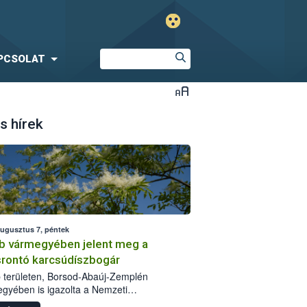
PCSOLAT
s hírek
augusztus 7, péntek
b vármegyében jelent meg a
srontó karcsúdíszbogár
 területen, Borsod-Abaúj-Zemplén
gyében is igazolta a Nemzeti
iszerlánc-biztonsági Hivatal (Nébih) a