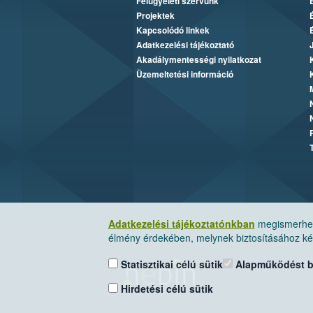
Felügyeleti szervünk
Projektek
Kapcsolódó linkek
Adatkezelési tájékoztató
Akadálymentességi nyilatkozat
Üzemeltetési információ
Adatkezelési tájékoztatónkban
megismerheti
élmény érdekében, melynek biztosításához kér
Statisztikai célú sütik
Alapműködést biz
Hirdetési célú sütik