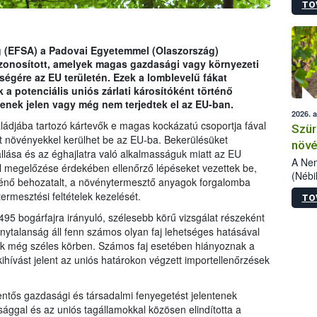
TO
kőris
jelen
talál
azono
g (EFSA) a Padovai Egyetemmel (Olaszország)
folyta
zonosított, amelyek magas gazdasági vagy környezeti
intéz
égére az EU területén. Ezek a lomblevelű fákat
össze
 potenciális uniós zárlati károsítóként történő
érdek
senek jelen vagy még nem terjedtek el az EU-ban.
2026. 
ládjába tartozó kártevők e magas kockázatú csoportja fával
Szür
nt növényekkel kerülhet be az EU-ba. Bekerülésüket
növé
lása és az éghajlatra való alkalmasságuk miatt az EU
szől
A Nem
l megelőzése érdekében ellenőrző lépéseket vezettek be,
(Nébi
ténő behozatalt, a növénytermesztő anyagok forgalomba
Klart
ermesztési feltételek kezelését.
TO
módos
egész
5 bogárfajra irányuló, szélesebb körű vizsgálat részeként
felha
onytalanság áll fenn számos olyan faj lehetséges hatásával
célja
k még széles körben. Számos faj esetében hiányoznak a
lehet
hívást jelent az uniós határokon végzett importellenőrzések
Az Or
felha
entős gazdasági és társadalmi fenyegetést jelentenek
terme
ággal és az uniós tagállamokkal közösen elindította a