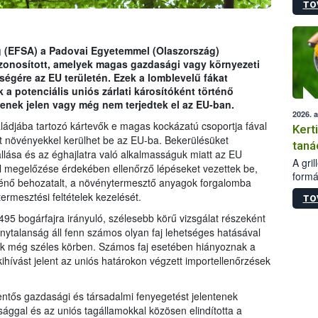
TO
módos
egész
felha
célja
g (EFSA) a Padovai Egyetemmel (Olaszország)
lehet
zonosított, amelyek magas gazdasági vagy környezeti
Az Or
égére az EU területén. Ezek a lomblevelű fákat
felha
 potenciális uniós zárlati károsítóként történő
terme
senek jelen vagy még nem terjedtek el az EU-ban.
2026. 
ládjába tartozó kártevők e magas kockázatú csoportja fával
Kert
nt növényekkel kerülhet be az EU-ba. Bekerülésüket
taná
lása és az éghajlatra való alkalmasságuk miatt az EU
A gri
l megelőzése érdekében ellenőrző lépéseket vezettek be,
formá
ténő behozatalt, a növénytermesztő anyagok forgalomba
romlá
ermesztési feltételek kezelését.
TO
szapo
sütög
5 bogárfajra irányuló, szélesebb körű vizsgálat részeként
techni
onytalanság áll fenn számos olyan faj lehetséges hatásával
alapa
k még széles körben. Számos faj esetében hiányoznak a
higié
hívást jelent az uniós határokon végzett importellenőrzések
hőkez
tárol
entős gazdasági és társadalmi fenyegetést jelentenek
Hivat
ággal és az uniós tagállamokkal közösen elindította a
a biz