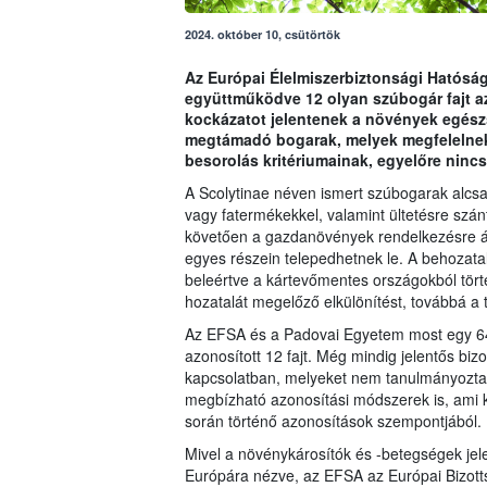
2024. október 10, csütörtök
Az Európai Élelmiszerbiztonsági Hatósá
együttműködve 12 olyan szúbogár fajt a
kockázatot jelentenek a növények egészs
megtámadó bogarak, melyek megfelelnek a
besorolás kritériumainak, egyelőre ninc
A Scolytinae néven ismert szúbogarak alcsa
vagy fatermékekkel, valamint ültetésre szá
követően a gazdanövények rendelkezésre ál
egyes részein telepedhetnek le. A behozata
beleértve a kártevőmentes országokból tör
hozatalát megelőző elkülönítést, továbbá a t
Az EFSA és a Padovai Egyetem most egy 649
azonosított 12 fajt. Még mindig jelentős biz
kapcsolatban, melyeket nem tanulmányozta
megbízható azonosítási módszerek is, ami ki
során történő azonosítások szempontjából.
Mivel a növénykárosítók és -betegségek jel
Európára nézve, az EFSA az Európai Bizotts