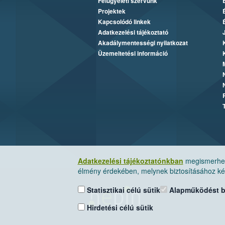
Felügyeleti szervünk
Projektek
Kapcsolódó linkek
Adatkezelési tájékoztató
Akadálymentességi nyilatkozat
Üzemeltetési információ
Adatkezelési tájékoztatónkban
megismerheti
élmény érdekében, melynek biztosításához kér
Statisztikai célú sütik
Alapműködést biz
Hirdetési célú sütik