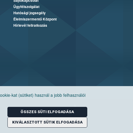
Sajtókapcsolat
Ügyfélszolgálat
Hatósági jogsegély
Élelmiszermentő Központ
Hírlevél feliratkozás
ie-kat (sütiket) használ a jobb felhasználói
ÖSSZES SÜTI ELFOGADÁSA
KIVÁLASZTOTT SÜTIK ELFOGADÁSA