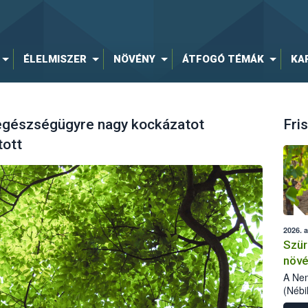
ÉLELMISZER
NÖVÉNY
ÁTFOGÓ TÉMÁK
KA
egészségügyre nagy kockázatot
Fris
tott
2026. 
Szür
növé
szől
A Nem
(Nébi
Klart