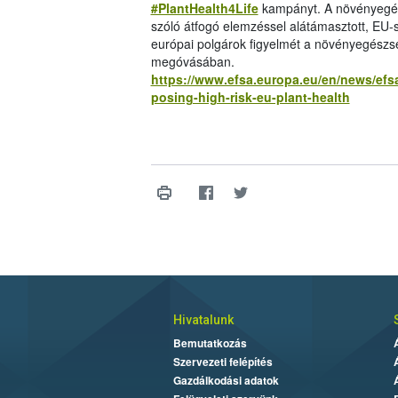
#PlantHealth4Life
kampányt. A növényegés
szóló átfogó elemzéssel alátámasztott, EU-s
európai polgárok figyelmét a növényegészs
megóvásában.
https://www.efsa.europa.eu/en/news/efsa
posing-high-risk-eu-plant-health
Hivatalunk
Bemutatkozás
Szervezeti felépítés
Gazdálkodási adatok