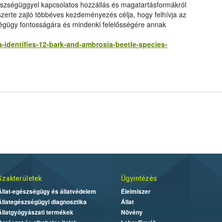
zségüggyel kapcsolatos hozzállás és magatartásformákról
zerte zajló többéves kezdeményezés célja, hogy felhívja az
égügy fontosságára és mindenki felelősségére annak
-identifies-12-bark-and-ambrosia-beetle-species-
Szakterületek
Ügyintézés
Állat-egészségügy és állatvédelem
Élelmiszer
Állategészségügyi diagnosztika
Állat
Állatgyógyászati termékek
Növény