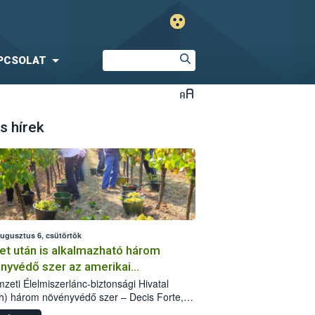
PCSOLAT
s hírek
augusztus 6, csütörtök
et után is alkalmazható három
nyvédő szer az amerikai
őkabóca ellen
zeti Élelmiszerlánc-biztonsági Hivatal
h) három növényvédő szer – Decis Forte,
an 24 EW, Oroganic – engedélyokiratát