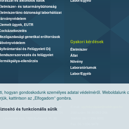
Borászat és alkoholos italok
Labor/Egyéb
Élelmiszer- és takarmánybiztonság
Élelmiszerlánc-biztonsági laborhálózat
Járványvédelem
Kiemelt ügyek, EUTR
Kockázatkezelés
Mezőgazdasági genetikai erőforrások
Gyakori kérdések
Növényvédelem
Nyilvántartási és Felügyeleti Díj
Élelmiszer
Rendszerszervezés és felügyelet
Állat
Termékpálya-ellenőrzés
Növény
Laboratóriumok
Labor/Egyéb
, hogyan gondoskodunk személyes adatai védelméről. Weboldalunk cook
jük, kattintson az „Elfogadom” gombra.
Nemzeti Élelmiszerlánc-biztonsági Hivatal
E-mail:
ugyfelszolgalat@nebih.gov.hu
tosító és funkcionális sütik
Cím: 1024 Budapest, Keleti Károly utca. 24.
Zöld szám: 06-80/263-244
Levelezési cím: 1525 Budapest. Pf. 30.
Telefon: 06-1/ 336-9000
Fax: 06-1/336-9479