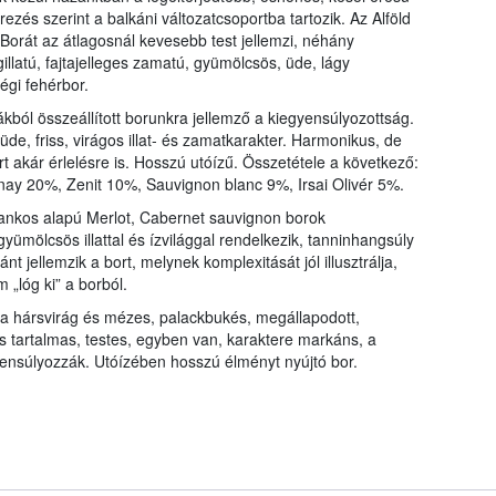
ezés szerint a balkáni változatcsoportba tartozik. Az Alföld
orát az átlagosnál kevesebb test jellemzi, néhány
illatú, fajtajelleges zamatú, gyümölcsös, üde, lágy
égi fehérbor.
kból összeállított borunkra jellemző a kiegyensúlyozottság.
üde, friss, virágos illat- és zamatkarakter. Harmonikus, de
t akár érlelésre is. Hosszú utóízű. Összetétele a következő:
ay 20%, Zenit 10%, Sauvignon blanc 9%, Irsai Olivér 5%.
rankos alapú Merlot, Cabernet sauvignon borok
yümölcsös illattal és ízvilággal rendelkezik, tanninhangsúly
 jellemzik a bort, melynek komplexitását jól illusztrálja,
 „lóg ki” a borból.
ata hársvirág és mézes, palackbukés, megállapodott,
 tartalmas, testes, egyben van, karaktere markáns, a
ensúlyozzák. Utóízében hosszú élményt nyújtó bor.