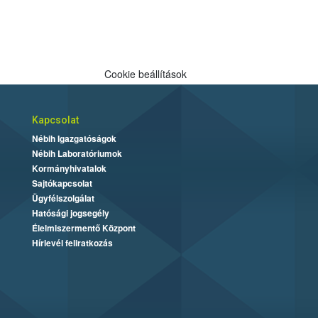
Cookie beállítások
Kapcsolat
Nébih Igazgatóságok
Nébih Laboratóriumok
Kormányhivatalok
Sajtókapcsolat
Ügyfélszolgálat
Hatósági jogsegély
Élelmiszermentő Központ
Hírlevél feliratkozás