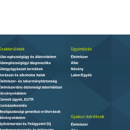
Szakterületek
Ügyintézés
Állat-egészségügy és állatvédelem
Élelmiszer
Állategészségügyi diagnosztika
Állat
Állatgyógyászati termékek
Növény
Borászat és alkoholos italok
Labor/Egyéb
Élelmiszer- és takarmánybiztonság
Élelmiszerlánc-biztonsági laborhálózat
Járványvédelem
Kiemelt ügyek, EUTR
Kockázatkezelés
Mezőgazdasági genetikai erőforrások
Gyakori kérdések
Növényvédelem
Nyilvántartási és Felügyeleti Díj
Élelmiszer
Rendszerszervezés és felügyelet