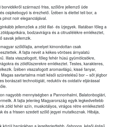
 borvidékről származó friss, szőlőre jellemző üde
s csipkebogyó is érezhető. Ízében is élettel teli bor,
a
a pinot noir eleganciájával.
eginkább jellemzőek a zöld illat- és ízjegyek. Illatában főleg a
zöldpaprikára, bodzavirágra és a citrusfélékre
emlékeztet,
ő savak jellemzik.
 magyar szőlőfajta, amelyet kimondottan csak
sztettek. A fajta nevét a kékes-vöröses árnyalatú
nű. Illata visszafogott, főleg fehér húsú gyümölcsökre,
irágokra és zöldfűszerekre emlékeztet. Testes, karakteres,
lkezik. Ízében visszafogott aromavilágú, kissé fanyar,
 Magas savtartalma miatt késői szüretelésű bor – sőt jégbor
s borászati technológiát, reduktív és oxidatív eljárással
őle.
on nagyobb mennyiségben a Pannonhalmi, Balatonboglári,
rmelik. A fajta jelenleg Magyarország egyik legkedveltebb
lénk zöld fehér szín, muskotályos, virágos rétre emlékeztető
ak és a frissen szedett szőlő jegyei mutatkoznak. Hibája,
k közül hazánkban a legelterjedtebb, őshonos, késői érésű