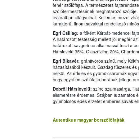
fehér szőlőfajta. A természetes fajtarendszer
szőlőtermesztésének meghatározó szőlője. B
évjáratban ellágyulhat. Kellemes mezei virág
karakterű, finom savakkal rendelkező minős
Egri Csillag:
a főként Kárpát-medencei fajtá
A határozott testesség mellett jól megfér az 
határozott savgerince alkalmassá teszi a bor
Hárslevelű 35%, Olaszrizling 20%, Chardonn
Egri Bikavér:
gránitvörös színű, mely Kékf
házasításából készült. Gazdag fűszeres és g
nélkül. Az érlelés és gyümölcsaromák egyaránt
hogy egyetlen szőlőfajta borának jellege nem
Debrői Hárslevelű:
színe szalmasárga, ill
elismerésre érdemes. Szájban is zamatos és
gyümölcsös édes érzetet emberes savak ell
Autentikus magyar borszőlőfajták