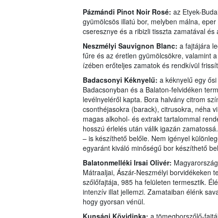
Pázmándi Pinot Noir Rosé:
az Etyek-Budai
gyümölcsös illatú bor, melyben málna, eper é
cseresznye és a ribizli tisszta zamatával és 
Neszmélyi Sauvignon Blanc:
a fajtájára l
fűre és az éretlen gyümölcsökre, valamint a 
ízében erőteljes zamatok és rendkívül frissít
Badacsonyi Kéknyelű:
a kéknyelű egy ősi
Badacsonyban és a Balaton-felvidéken terme
levélnyeléről kapta. Bora halvány citrom szí
csonthéjasokra (barack), citrusokra, néha v
magas alkohol- és extrakt tartalommal rende
hosszú érlelés után válik igazán zamatossá.
– is készíthető belőle. Nem igényel különlege
egyaránt kiváló minőségű bor készíthető bel
Balatonmelléki Irsai Olivér:
Magyarország
Mátraaljai, Ászár-Neszmélyi borvidékeken te
szőlőfajtája, 985 ha felületen termesztik. É
intenzív illat jellemzi. Zamataiban élénk sav
hogy gyorsan vénül.
Kunsági Kövidinka:
a tömegborszőlő-fajtá