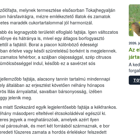
épüle
lőfajta, melynek termesztése elsősorban Tokajhegyalján
nom hársfavirágra, mézre emlékeztető illatok és zamatok
szetes maradék cukortartalommal jól harmonizál.
abb és legnagyobb területét elfoglaló fajtája. Igen változatos
lőnye és hátránya is, mivel egy átlagos borfogyasztó
2026. j
ttől a fajtától. Borai a piacon különböző édességi
Az e
ban érlelve vagy késői szüretelésű borként is megjelennek.
járta
múzamatos fehérbor, a szájban olajossággal, szép citrusos
yümölcsösséggel indul, később ez a savérzet sós
A kedv
forga
Korm.
egjellemzőbb fajtája, alacsony tannin tartalmú mindennapi
TO
sérül
ely általában az erjesztést követően néhány hónapos
felme
rös lilás árnyalattal, savaiban bársonyosság, ízében
veszé
ggy jelenik meg.
Ezen 
vonni
a miatt Szekszárd egyik legjelentősebb fajtája a kékfrankos.
jártas
néhány másodperc elteltével étcsokoládéval egészül ki.
zeres jegyek a meghatározóak, amelyek azért ilyen
nal párosulnak, és mert két forrásból származnak, e bor
redeti fűszeres zamata a hordós érleléskor felszedett