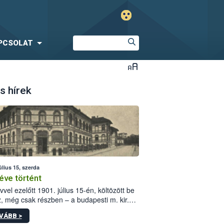
PCSOLAT
s hírek
úlius 15, szerda
éve történt
vvel ezelőtt 1901. július 15-én, költözött be
z, még csak részben – a budapesti m. kir.
i vetőmagvizsgáló állomás a Kis Rókus utca
VÁBB >
ám alatti, Czigler Győző által tervezett új