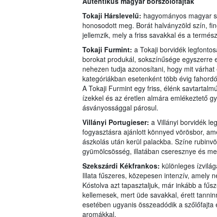
Autentikus magyar borszőlőfajták
Tokaji Hárslevelű:
hagyományos magyar sző
honosodott meg. Borát halványzöld szín, fi
jellemzik, mely a friss savakkal és a termé
Tokaji Furmint:
a Tokaji borvidék legfontos
borokat produkál, sokszínűsége egyszerre e
nehezen tudja azonosítani, hogy mit várhat e
kategóriákban esetenként több évig fahordó
A Tokaji Furmint egy friss, élénk savtartal
ízekkel és az éretlen almára emlékeztető g
ásványossággal párosul.
Villányi Portugieser:
a Villányi borvidék l
fogyasztásra ajánlott könnyed vörösbor, am
ászkolás után kerül palackba. Színe rubinvö
gyümölcsösség, illatában cseresznye és me
Szekszárdi Kékfrankos:
különleges ízvilág
Illata fűszeres, közepesen intenzív, amely 
Kóstolva azt tapasztaljuk, már inkább a fűs
kellemesek, mert üde savakkal, érett tannin
esetében ugyanis összeadódik a szőlőfajta e
aromákkal.