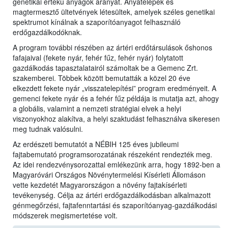
genetikai értékű anyagok arányát. Anyatelepek és
magtermesztő ültetvények létesültek, amelyek széles genetikai
spektrumot kínálnak a szaporítóanyagot felhasználó
erdőgazdálkodóknak.
A program további részében az ártéri erdőtársulások őshonos
fafajaival (fekete nyár, fehér fűz, fehér nyár) folytatott
gazdálkodás tapasztalatairól számoltak be a Gemenc Zrt.
szakemberei. Többek között bemutatták a közel 20 éve
elkezdett fekete nyár „visszatelepítési” program eredményeit. A
gemenci fekete nyár és a fehér fűz példája is mutatja azt, ahogy
a globális, valamint a nemzeti stratégiai elvek a helyi
viszonyokhoz alakítva, a helyi szaktudást felhasználva sikeresen
meg tudnak valósulni.
Az erdészeti bemutatót a NÉBIH 125 éves jubileumi
fajtabemutató programsorozatának részeként rendezték meg.
Az idei rendezvénysorozattal emlékezünk arra, hogy 1892-ben a
Magyaróvári Országos Növénytermelési Kísérleti Állomáson
vette kezdetét Magyarországon a növény fajtakísérleti
tevékenység. Célja az ártéri erdőgazdálkodásban alkalmazott
génmegőrzési, fajtafenntartási és szaporítóanyag-gazdálkodási
módszerek megismertetése volt.