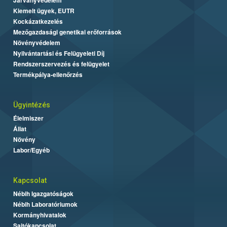
Kiemelt ügyek, EUTR
Kockázatkezelés
Mezőgazdasági genetikai erőforrások
Növényvédelem
Nyilvántartási és Felügyeleti Díj
Rendszerszervezés és felügyelet
Termékpálya-ellenőrzés
Ügyintézés
Élelmiszer
Állat
Növény
Labor/Egyéb
Kapcsolat
Nébih Igazgatóságok
Nébih Laboratóriumok
Kormányhivatalok
Sajtókapcsolat