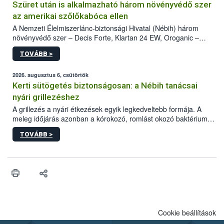
Szüret után is alkalmazható három növényvédő szer
az amerikai szőlőkabóca ellen
A Nemzeti Élelmiszerlánc-biztonsági Hivatal (Nébih) három
növényvédő szer – Decis Forte, Klartan 24 EW, Oroganic –
engedélyokiratát módosította, így azok a szüretet követően,
TOVÁBB >
egészen a vesszőérettség (BBCH 91) stádiumáig
felhasználhatóak a szőlőben. A kiterjesztések célja, hogy a korai
érésű szőlőkben is legyen lehetőség a károsító elleni további
2026. augusztus 6, csütörtök
védekezésre. Az Oroganic készítmény kis kiszerelésben kiskerti
Kerti sütögetés biztonságosan: a Nébih tanácsai
felhasználók számára is elérhető és ökológiai termesztésben is
nyári grillezéshez
engedélyezett.
A grillezés a nyári étkezések egyik legkedveltebb formája. A
meleg időjárás azonban a kórokozó, romlást okozó baktériumok
gyorsabb szaporodásának is kedvez. A szabadtéri sütögetés
TOVÁBB >
ezért nem csupán a megfelelő sütési technikáról szól: legalább
ilyen fontos az alapanyagok biztonságos kezelése, az alapvető
higiéniai szabályok betartása, a megfelelő hőkezelés, valamint a
maradékok szakszerű tárolása. A Nemzeti Élelmiszerlánc-
biztonsági Hivatal (Nébih) Oktatási Programja összegyűjtötte a
biztonságos grillezés legfontosabb tudnivalóit.
Cookie beállítások