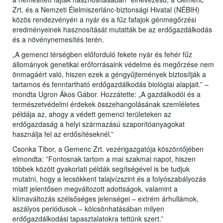
Zrt. és a Nemzeti Élelmiszerlánc-biztonsági Hivatal (NÉBIH)
közös rendezvényén a nyár és a fűz fafajok génmegőrzési
eredményeinek hasznosítását mutatták be az erdőgazdálkodás
és a növénynemesítés terén.
„A gemenci térségben előforduló fekete nyár és fehér fűz
állományok genetikai erőforrásaink védelme és megőrzése nem
önmagáért való, hiszen ezek a géngyűjtemények biztosítják a
tartamos és fenntartható erdőgazdálkodás biológiai alapjait.” –
mondta Ugron Ákos Gábor. Hozzátette: „A gazdálkodói és a
természetvédelmi érdekek összehangolásának szemléletes
példája az, ahogy a védett gemenci területeken az
erdőgazdaság a helyi származású szaporítóanyagokat
használja fel az erdősítéseknél.”
Csonka Tibor, a Gemenc Zrt. vezérigazgatója köszöntőjében
elmondta: ”Fontosnak tartom a mai szakmai napot, hiszen
többek között gyakorlati példák segítségével is be tudjuk
mutatni, hogy a lecsökkent talajvízszint és a folyószabályozás
miatt jelentősen megváltozott adottságok, valamint a
klímaváltozás szélsőséges jelenségei – extrém árhullámok,
aszályos periódusok – kölcsönhatásában milyen
erdőgazdálkodási tapasztalatokra tettünk szert.”