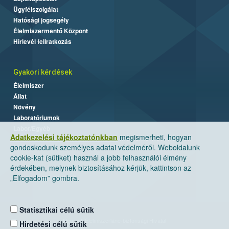
Ügyfélszolgálat
Hatósági jogsegély
Élelmiszermentő Központ
Hírlevél feliratkozás
Gyakori kérdések
Élelmiszer
Állat
Növény
Laboratóriumok
Labor/Egyéb
Adatkezelési tájékoztatónkban
megismerheti, hogyan
gondoskodunk személyes adatai védelméről. Weboldalunk
cookie-kat (sütiket) használ a jobb felhasználói élmény
érdekében, melynek biztosításához kérjük, kattintson az
„Elfogadom” gombra.
Statisztikai célú sütik
Nemzeti Élelmiszerlánc-biztonsági Hivatal
Hirdetési célú sütik