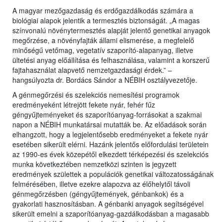
A magyar mezőgazdaság és erdőgazdálkodás számára a
biológiai alapok jelentik a termesztés biztonságát. „A magas
színvonalú növénytermesztés alapját jelentő genetikai anyagok
megőrzése, a növényfajták állami elismerése, a megfelelő
minőségű vetőmag, vegetatív szaporító-alapanyag, illetve
ültetési anyag előállítása és felhasználása, valamint a korszerű
fajtahasználat alapvető nemzetgazdasági érdek.” –
hangsúlyozta dr. Bordács Sándor a NÉBIH osztályvezetője.
A génmegőrzési és szelekciós nemesítési programok
eredményeként létrejött fekete nyár, fehér fűz
géngyűjteményeket és szaporítóanyag-forrásokat a szakmai
napon a NÉBIH munkatársai mutatták be. Az előadások során
elhangzott, hogy a legjelentősebb eredményeket a fekete nyár
esetében sikerült elérni. Hazánk jelentős előfordulási területein
az 1990-es évek közepétől elkezdett térképezési és szelekciós
munka következtében nemzetközi szinten is jegyzett
eredmények születtek a populációk genetikai változatosságának
felmérésében, illetve ezekre alapozva az élőhelytől távoli
génmegőrzésben (géngyűjtemények, génbankok) és a
gyakorlati hasznosításban. A génbanki anyagok segítségével
sikerült emelni a szaporítóanyag-gazdálkodásban a magasabb