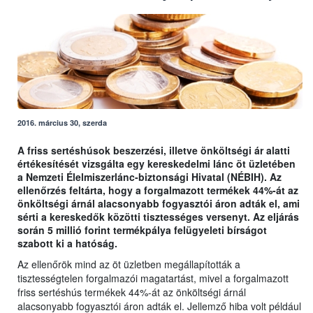
2016. március 30, szerda
A friss sertéshúsok beszerzési, illetve önköltségi ár alatti
értékesítését vizsgálta egy kereskedelmi lánc öt üzletében
a Nemzeti Élelmiszerlánc-biztonsági Hivatal (NÉBIH). Az
ellenőrzés feltárta, hogy a forgalmazott termékek 44%-át az
önköltségi árnál alacsonyabb fogyasztói áron adták el, ami
sérti a kereskedők közötti tisztességes versenyt. Az eljárás
során 5 millió forint termékpálya felügyeleti bírságot
szabott ki a hatóság.
Az ellenőrök mind az öt üzletben megállapították a
tisztességtelen forgalmazói magatartást, mivel a forgalmazott
friss sertéshús termékek 44%-át az önköltségi árnál
alacsonyabb fogyasztói áron adták el. Jellemző hiba volt például