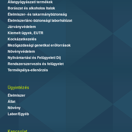
Állatgyógyászati termékek
Borászat és alkoholos italok
Élelmiszer- és takarmánybiztonság
Élelmiszerlánc-biztonsági laborhálózat
Járványvédelem
Kiemelt ügyek, EUTR
Kockázatkezelés
Mezőgazdasági genetikai erőforrások
Növényvédelem
Nyilvántartási és Felügyeleti Díj
Rendszerszervezés és felügyelet
Termékpálya-ellenőrzés
Ügyintézés
Élelmiszer
Állat
Növény
Labor/Egyéb
Kapcsolat