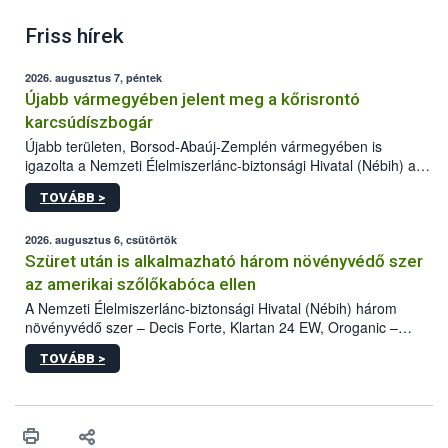
Friss hírek
2026. augusztus 7, péntek
Újabb vármegyében jelent meg a kőrisrontó
karcsúdíszbogár
Újabb területen, Borsod-Abaúj-Zemplén vármegyében is
igazolta a Nemzeti Élelmiszerlánc-biztonsági Hivatal (Nébih) a
kőrisrontó karcsúdíszbogár (Agrilus planipennis) jelenlétét. A
TOVÁBB >
kártevőt nem csak színcsapdában találták meg, de már fertőzött
fában is azonosították. A növényvédelmi szakemberek folytatják
az intenzív felderítést, emellett az intézkedéseket a szlovák
2026. augusztus 6, csütörtök
hatósággal is összehangolják a terjedés megállítása érdekében.
Szüret után is alkalmazható három növényvédő szer
az amerikai szőlőkabóca ellen
A Nemzeti Élelmiszerlánc-biztonsági Hivatal (Nébih) három
növényvédő szer – Decis Forte, Klartan 24 EW, Oroganic –
engedélyokiratát módosította, így azok a szüretet követően,
TOVÁBB >
egészen a vesszőérettség (BBCH 91) stádiumáig
felhasználhatóak a szőlőben. A kiterjesztések célja, hogy a korai
érésű szőlőkben is legyen lehetőség a károsító elleni további
védekezésre. Az Oroganic készítmény kis kiszerelésben kiskerti
felhasználók számára is elérhető és ökológiai termesztésben is