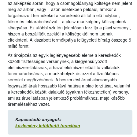
az árképzés során, hogy a csomagolóanyag költsége nem jelent
meg az árban, vagy – azon esetekben például, amikor a
forgalmazott termékeket a kereskedő állította elő helyben,
félsertés feldarabolásával – a plusz munkaigény költségeinek
kihagyása. Ez utóbbi szintén jelentősen torzítja a piaci versenyt,
hiszen a beszállítók ezektől a költségektől nem tudnak
eltekinteni. A kiszabott termékpálya felügyeleti bírság összege 5
millió forint.
Az árképzés az egyik leglényegesebb eleme a kereskedők
közötti tisztességes versenynek, a kiegyensúlyozott
élelmiszerellátásnak, a hazai élelmiszer-előállító vállalatok
fennmaradásának, a munkahelyek és ezzel a fizetőképes
kereslet megőrzésének. A beszerzési árnál alacsonyabb
fogyasztói árak hosszabb távú hatása a piac torzítása, valamint
a kereskedők között kialakuló (gyakran fékezhetetlen) verseny,
ami az áruellátásban jelentkező problémákhoz, majd később
áremelésekhez vezet.
Kapcsolódó anyagok:
közlemény letölthető formában