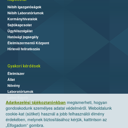
Nébih Igazgatóságok
Nébih Laboratóriumok
Kormányhivatalok
Sajtókapcsolat
Ügyfélszolgálat
Hatósági jogsegély
Élelmiszermentő Központ
Hírlevél feliratkozás
Gyakori kérdések
Élelmiszer
Állat
Növény
Laboratóriumok
Labor/Egyéb
Adatkezelési tájékoztatónkban
megismerheti, hogyan
gondoskodunk személyes adatai védelméről. Weboldalunk
cookie-kat (sütiket) használ a jobb felhasználói élmény
érdekében, melynek biztosításához kérjük, kattintson az
„Elfogadom” gombra.