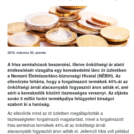
2016. március 30, szerda
A friss sertéshúsok beszerzési, illetve önköltségi ár alatti
értékesítését vizsgálta egy kereskedelmi lánc öt üzletében
a Nemzeti Élelmiszerlánc-biztonsági Hivatal (NÉBIH). Az
ellenőrzés feltárta, hogy a forgalmazott termékek 44%-át az
önköltségi árnál alacsonyabb fogyasztói áron adták el, ami
sérti a kereskedők közötti tisztességes versenyt. Az eljárás
során 5 millió forint termékpálya felügyeleti bírságot
szabott ki a hatóság.
Az ellenőrök mind az öt üzletben megállapították a
tisztességtelen forgalmazói magatartást, mivel a forgalmazott
friss sertéshús termékek 44%-át az önköltségi árnál
alacsonyabb fogyasztói áron adták el. Jellemző hiba volt például