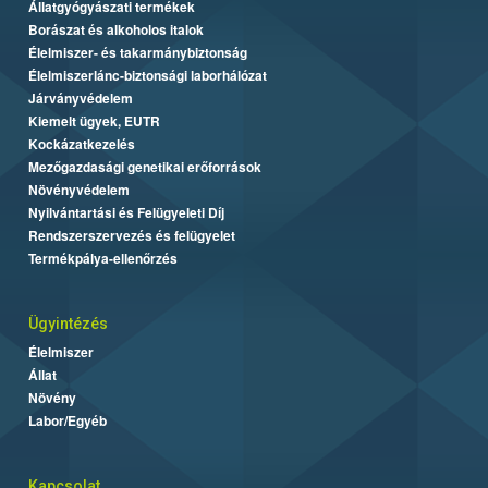
Állatgyógyászati termékek
Borászat és alkoholos italok
Élelmiszer- és takarmánybiztonság
Élelmiszerlánc-biztonsági laborhálózat
Járványvédelem
Kiemelt ügyek, EUTR
Kockázatkezelés
Mezőgazdasági genetikai erőforrások
Növényvédelem
Nyilvántartási és Felügyeleti Díj
Rendszerszervezés és felügyelet
Termékpálya-ellenőrzés
Ügyintézés
Élelmiszer
Állat
Növény
Labor/Egyéb
Kapcsolat