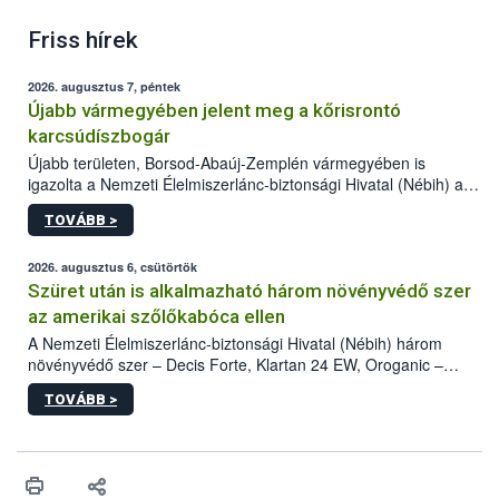
Friss hírek
2026. augusztus 7, péntek
Újabb vármegyében jelent meg a kőrisrontó
karcsúdíszbogár
Újabb területen, Borsod-Abaúj-Zemplén vármegyében is
igazolta a Nemzeti Élelmiszerlánc-biztonsági Hivatal (Nébih) a
kőrisrontó karcsúdíszbogár (Agrilus planipennis) jelenlétét. A
TOVÁBB >
kártevőt nem csak színcsapdában találták meg, de már fertőzött
fában is azonosították. A növényvédelmi szakemberek folytatják
az intenzív felderítést, emellett az intézkedéseket a szlovák
2026. augusztus 6, csütörtök
hatósággal is összehangolják a terjedés megállítása érdekében.
Szüret után is alkalmazható három növényvédő szer
az amerikai szőlőkabóca ellen
A Nemzeti Élelmiszerlánc-biztonsági Hivatal (Nébih) három
növényvédő szer – Decis Forte, Klartan 24 EW, Oroganic –
engedélyokiratát módosította, így azok a szüretet követően,
TOVÁBB >
egészen a vesszőérettség (BBCH 91) stádiumáig
felhasználhatóak a szőlőben. A kiterjesztések célja, hogy a korai
érésű szőlőkben is legyen lehetőség a károsító elleni további
védekezésre. Az Oroganic készítmény kis kiszerelésben kiskerti
felhasználók számára is elérhető és ökológiai termesztésben is