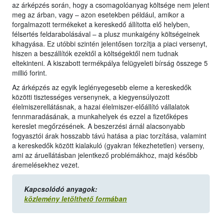
az árképzés során, hogy a csomagolóanyag költsége nem jelent
meg az árban, vagy – azon esetekben például, amikor a
forgalmazott termékeket a kereskedő állította elő helyben,
félsertés feldarabolásával – a plusz munkaigény költségeinek
kihagyása. Ez utóbbi szintén jelentősen torzítja a piaci versenyt,
hiszen a beszállítók ezektől a költségektől nem tudnak
eltekinteni. A kiszabott termékpálya felügyeleti bírság összege 5
millió forint.
Az árképzés az egyik leglényegesebb eleme a kereskedők
közötti tisztességes versenynek, a kiegyensúlyozott
élelmiszerellátásnak, a hazai élelmiszer-előállító vállalatok
fennmaradásának, a munkahelyek és ezzel a fizetőképes
kereslet megőrzésének. A beszerzési árnál alacsonyabb
fogyasztói árak hosszabb távú hatása a piac torzítása, valamint
a kereskedők között kialakuló (gyakran fékezhetetlen) verseny,
ami az áruellátásban jelentkező problémákhoz, majd később
áremelésekhez vezet.
Kapcsolódó anyagok:
közlemény letölthető formában