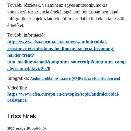
További részletek, valamint az egyes antibiotikumokra
vonatkozó rezisztencia értékét tagállami bontásban bemutató
infógrafika és tájékoztató videófilm az alábbi linkeken keresztül
érhető el:
További információ:
https://www.efsa.europa.eu/en/news/antimicrobial-
resistance-eu-infections-foodborne-bacteria-becoming-
harder-treat?
utm_medium=email&amp;utm_source=fp&amp;utm_camp
aign=amrdataviz2020
Infógrafika:
Antimicrobial resistance (AMR) data visualisation tool
Videófilm
:
https://www.efsa.europa.eu/en/topics/topic/antimicrobial-
resistance
Friss hírek
2026. május 28, csütörtök