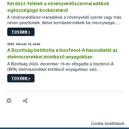
Kérdezz-felelek a növényvédőszermaradékok
egészségügyi kockázatáról
A növényvédőszer-maradékok a növényvédő szerek vagy más
néven peszticidek, illetve bomlástermékeik kis mennyiségei,
melyek a terményekben vagy azok felületén a betakarítást,
TOVÁBB >
szüretelést, illetve tárolást követően is megmaradhatnak. Az
elvárt hatás kifejtéséhez a növényvédő szerek bizonyos
mennyiségének esetenként a kezelt terményeken is jelen kell
2025. február 18, kedd
lennie. Nem minden élelmiszer tartalmaz szermaradékot.
A Bizottság betiltotta a biszfenol-A használatát az
Azokban az élelmiszerekben is, melyekben kimutathatóak,
élelmiszerekkel érintkező anyagokban
általában csak nagyon kis mennyiségben vannak jelen, így nem
A Bizottság 2024. december 19-én elfogadta a biszfenol-A
jelenthetnek kockázatot a fogyasztó egészségére nézve.
(BPA) élelmiszerekkel érintkező anyagokban való
felhasználásának tilalmát. A korlátozás a BPA potenciálisan
TOVÁBB >
káros egészségügyi hatásai miatt lépett életbe.
Cookie beállítások