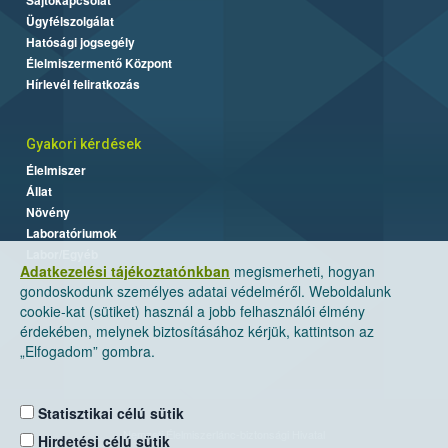
Ügyfélszolgálat
Hatósági jogsegély
Élelmiszermentő Központ
Hírlevél feliratkozás
Gyakori kérdések
Élelmiszer
Állat
Növény
Laboratóriumok
Labor/Egyéb
Adatkezelési tájékoztatónkban
megismerheti, hogyan
gondoskodunk személyes adatai védelméről. Weboldalunk
cookie-kat (sütiket) használ a jobb felhasználói élmény
érdekében, melynek biztosításához kérjük, kattintson az
„Elfogadom” gombra.
Statisztikai célú sütik
Nemzeti Élelmiszerlánc-biztonsági Hivatal
Hirdetési célú sütik