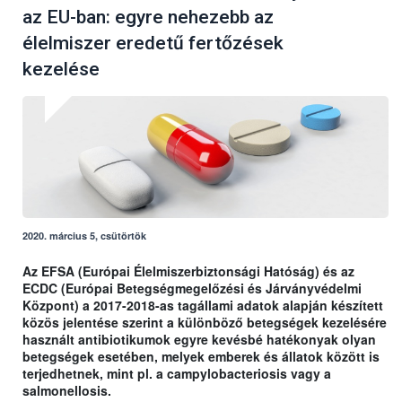
az EU-ban: egyre nehezebb az
élelmiszer eredetű fertőzések
kezelése
2020. március 5, csütörtök
Az EFSA (Európai Élelmiszerbiztonsági Hatóság) és az
ECDC (Európai Betegségmegelőzési és Járványvédelmi
Központ) a 2017-2018-as tagállami adatok alapján készített
közös jelentése szerint a különböző betegségek kezelésére
használt antibiotikumok egyre kevésbé hatékonyak olyan
betegségek esetében, melyek emberek és állatok között is
terjedhetnek, mint pl. a campylobacteriosis vagy a
salmonellosis.