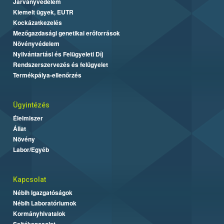
Járványvédelem
Kiemelt ügyek, EUTR
Kockázatkezelés
Mezőgazdasági genetikai erőforrások
Növényvédelem
Nyilvántartási és Felügyeleti Díj
Rendszerszervezés és felügyelet
Termékpálya-ellenőrzés
Ügyintézés
Élelmiszer
Állat
Növény
Labor/Egyéb
Kapcsolat
Nébih Igazgatóságok
Nébih Laboratóriumok
Kormányhivatalok
Sajtókapcsolat