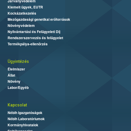
Járványvédelem
Kiemelt ügyek, EUTR
Kockázatkezelés
Mezőgazdasági genetikai erőforrások
Növényvédelem
Nyilvántartási és Felügyeleti Díj
Rendszerszervezés és felügyelet
Termékpálya-ellenőrzés
Ügyintézés
Élelmiszer
Állat
Növény
Labor/Egyéb
Kapcsolat
Nébih Igazgatóságok
Nébih Laboratóriumok
Kormányhivatalok
Sajtókapcsolat