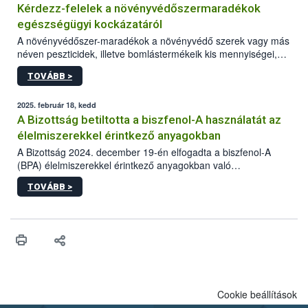
Kérdezz-felelek a növényvédőszermaradékok
egészségügyi kockázatáról
A növényvédőszer-maradékok a növényvédő szerek vagy más
néven peszticidek, illetve bomlástermékeik kis mennyiségei,
melyek a terményekben vagy azok felületén a betakarítást,
TOVÁBB >
szüretelést, illetve tárolást követően is megmaradhatnak. Az
elvárt hatás kifejtéséhez a növényvédő szerek bizonyos
mennyiségének esetenként a kezelt terményeken is jelen kell
2025. február 18, kedd
lennie. Nem minden élelmiszer tartalmaz szermaradékot.
A Bizottság betiltotta a biszfenol-A használatát az
Azokban az élelmiszerekben is, melyekben kimutathatóak,
élelmiszerekkel érintkező anyagokban
általában csak nagyon kis mennyiségben vannak jelen, így nem
A Bizottság 2024. december 19-én elfogadta a biszfenol-A
jelenthetnek kockázatot a fogyasztó egészségére nézve.
(BPA) élelmiszerekkel érintkező anyagokban való
felhasználásának tilalmát. A korlátozás a BPA potenciálisan
TOVÁBB >
káros egészségügyi hatásai miatt lépett életbe.
Cookie beállítások