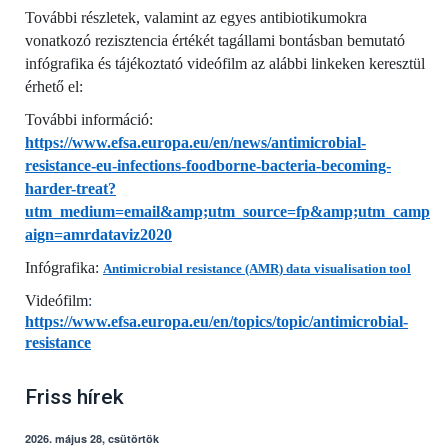
További részletek, valamint az egyes antibiotikumokra
vonatkozó rezisztencia értékét tagállami bontásban bemutató
infógrafika és tájékoztató videófilm az alábbi linkeken keresztül
érhető el:
További információ:
https://www.efsa.europa.eu/en/news/antimicrobial-
resistance-eu-infections-foodborne-bacteria-becoming-
harder-treat?
utm_medium=email&amp;utm_source=fp&amp;utm_camp
aign=amrdataviz2020
Infógrafika:
Antimicrobial resistance (AMR) data visualisation tool
Videófilm
:
https://www.efsa.europa.eu/en/topics/topic/antimicrobial-
resistance
Friss hírek
2026. május 28, csütörtök