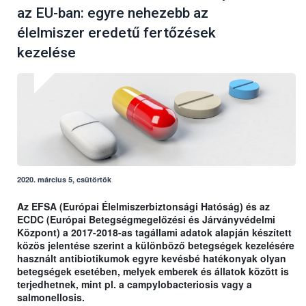
az EU-ban: egyre nehezebb az
élelmiszer eredetű fertőzések
kezelése
2020. március 5, csütörtök
Az EFSA (Európai Élelmiszerbiztonsági Hatóság) és az
ECDC (Európai Betegségmegelőzési és Járványvédelmi
Központ) a 2017-2018-as tagállami adatok alapján készített
közös jelentése szerint a különböző betegségek kezelésére
használt antibiotikumok egyre kevésbé hatékonyak olyan
betegségek esetében, melyek emberek és állatok között is
terjedhetnek, mint pl. a campylobacteriosis vagy a
salmonellosis.