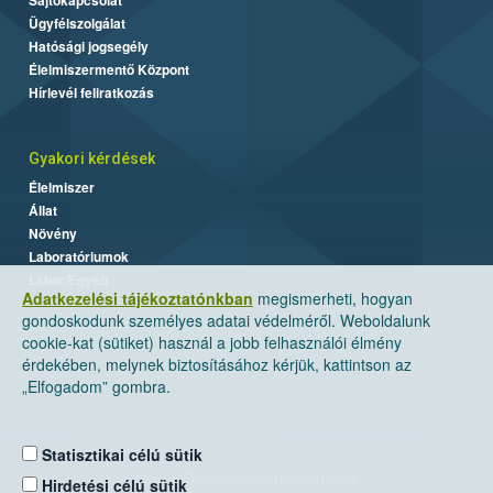
Ügyfélszolgálat
Hatósági jogsegély
Élelmiszermentő Központ
Hírlevél feliratkozás
Gyakori kérdések
Élelmiszer
Állat
Növény
Laboratóriumok
Labor/Egyéb
Adatkezelési tájékoztatónkban
megismerheti, hogyan
gondoskodunk személyes adatai védelméről. Weboldalunk
cookie-kat (sütiket) használ a jobb felhasználói élmény
érdekében, melynek biztosításához kérjük, kattintson az
„Elfogadom” gombra.
Statisztikai célú sütik
Nemzeti Élelmiszerlánc-biztonsági Hivatal
Hirdetési célú sütik