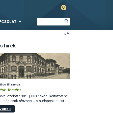
PCSOLAT
s hírek
úlius 15, szerda
éve történt
vvel ezelőtt 1901. július 15-én, költözött be
z, még csak részben – a budapesti m. kir.
i vetőmagvizsgáló állomás a Kis Rókus utca
VÁBB >
ám alatti, Czigler Győző által tervezett új