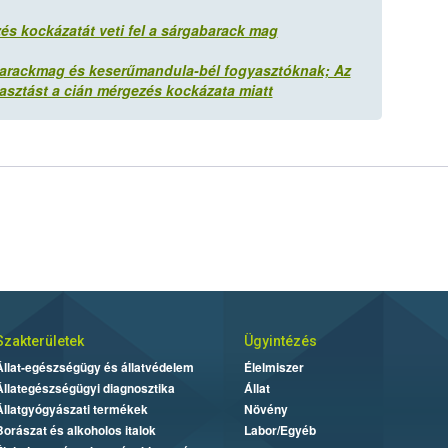
s kockázatát veti fel a sárgabarack mag
arackmag és keserűmandula-bél fogyasztóknak; Az
sztást a cián mérgezés kockázata miatt
Szakterületek
Ügyintézés
Állat-egészségügy és állatvédelem
Élelmiszer
Állategészségügyi diagnosztika
Állat
Állatgyógyászati termékek
Növény
Borászat és alkoholos italok
Labor/Egyéb