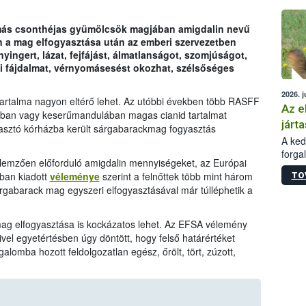
épüle
 más csonthéjas gyümölcsök magjában amigdalin nevű
in a mag elfogyasztása után az emberi szervezetben
yingert, lázat, fejfájást, álmatlanságot, szomjúságot,
eti fájdalmat, vérnyomásesést okozhat, szélsőséges
2026. j
rtalma nagyon eltérő lehet. Az utóbbi években több RASFF
Az e
gban vagy keserűmandulában magas cianid tartalmat
járta
gyasztó kórházba került sárgabarackmag fogyasztás
A kedv
forga
lemzően előforduló amigdalin mennyiségeket, az Európai
Korm.
ban kiadott
véleménye
szerint a felnőttek több mint három
TO
sérül
árgabarack mag egyszeri elfogyasztásával már túlléphetik a
felme
veszé
Ezen 
ag elfogyasztása is kockázatos lehet. Az EFSA vélemény
vonni
ivel egyetértésben úgy döntött, hogy felső határértéket
jártas
lomba hozott feldolgozatlan egész, őrölt, tört, zúzott,