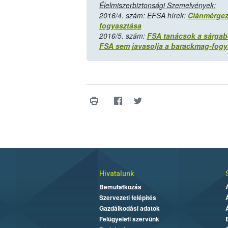
Élelmiszerbiztonsági Szemelvények:
2016/4. szám: EFSA hírek:
Ciánmérgezé
fogyasztása
2016/5. szám:
FSA tanácsok a sárgab
FSA sem javasolja a barackmag-fogya
Hivatalunk
Bemutatkozás
Szervezeti felépítés
Gazdálkodási adatok
Felügyeleti szervünk