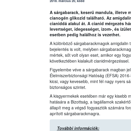
2018. március 20, kedd
A sárgabarack, keserű mandula, illetve
cianogén glikozid található. Az amigdal
cianiddá alakul át. A cianid mérgezés hán
levertséget, idegességet, izom-, és ízül
esetben pedig halálhoz is vezethet.
A különböző sárgabarackmagok amigdalin ta
bejelentés is volt, melyben sárgabarackma
mértek, sőt volt olyan eset, amikor egy fo
következtében kialakult cianidmérgezéssel.
Figyelembe véve a sárgabarack magban jel
Élelmiszerbiztonsági Hatóság (EFSA) 2016-
kicsi, vagy kevesebb, mint fél nagy nyers s
biztonságos szintet.
A kisgyermekek esetében már egy kisebb m
hatására a Bizottság, a tagállamok szakértő
állapít meg a végső fogyasztók számára forga
aprított sárgabarackmagra.
További információk: