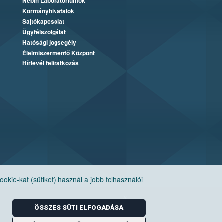
Nébih Laboratóriumok
Kormányhivatalok
Sajtókapcsolat
Ügyfélszolgálat
Hatósági jogsegély
Élelmiszermentő Központ
Hírlevél feliratkozás
ie-kat (sütiket) használ a jobb felhasználói
ÖSSZES SÜTI ELFOGADÁSA