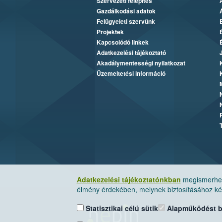
Szervezeti felépítés
Gazdálkodási adatok
Felügyeleti szervünk
Projektek
Kapcsolódó linkek
Adatkezelési tájékoztató
Akadálymentességi nyilatkozat
Üzemeltetési információ
Adatkezelési tájékoztatónkban
megismerheti
élmény érdekében, melynek biztosításához kér
Statisztikai célú sütik
Alapműködést biz