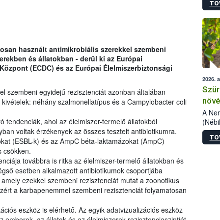
TO
kőris
jelen
talál
azono
folyta
osan használt antimikrobiális szerekkel szembeni
intéz
erekben és állatokban - derül ki az Európai
össze
özpont (ECDC) és az Európai Élelmiszerbiztonsági
érdek
2026. 
Szür
kkel szembeni egyidejű rezisztenciát azonban általában
növé
k kivételek: néhány szalmonellatípus és a Campylobacter coli
szől
A Nem
 tendenciák, ahol az élelmiszer-termelő állatokból
(Nébi
Klart
an voltak érzékenyek az összes tesztelt antibiotikumra.
TO
módos
zokat (ESBL-k) és az AmpC béta-laktamázokat (AmpC)
egész
is csökken.
felha
ciája továbbra is ritka az élelmiszer-termelő állatokban és
célja
ső esetben alkalmazott antibiotikumok csoportjába
lehet
, amely ezekkel szembeni rezisztenciát mutat a zoonotikus
Az Or
zért a karbapenemmel szembeni rezisztenciát folyamatosan
felha
terme
ciós eszköz is elérhető. Az egyik adatvizualizációs eszköz
emberek, az állatok és az élelmiszerek rezisztenciaszintjét