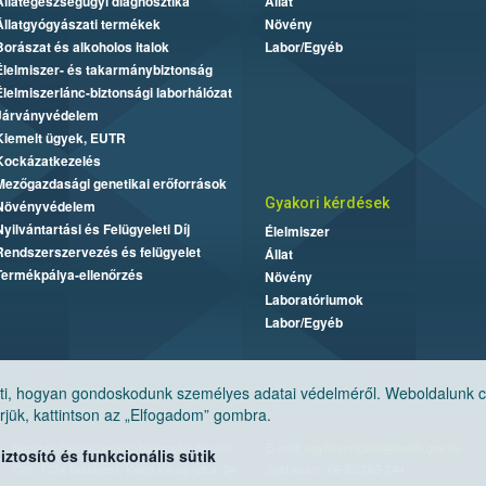
Állategészségügyi diagnosztika
Állat
Állatgyógyászati termékek
Növény
Borászat és alkoholos italok
Labor/Egyéb
Élelmiszer- és takarmánybiztonság
Élelmiszerlánc-biztonsági laborhálózat
Járványvédelem
Kiemelt ügyek, EUTR
Kockázatkezelés
Mezőgazdasági genetikai erőforrások
Gyakori kérdések
Növényvédelem
Nyilvántartási és Felügyeleti Díj
Élelmiszer
Rendszerszervezés és felügyelet
Állat
Termékpálya-ellenőrzés
Növény
Laboratóriumok
Labor/Egyéb
, hogyan gondoskodunk személyes adatai védelméről. Weboldalunk cook
jük, kattintson az „Elfogadom” gombra.
Nemzeti Élelmiszerlánc-biztonsági Hivatal
E-mail:
ugyfelszolgalat@nebih.gov.hu
tosító és funkcionális sütik
Cím: 1024 Budapest, Keleti Károly utca. 24.
Zöld szám: 06-80/263-244