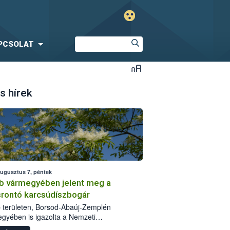
PCSOLAT
s hírek
augusztus 7, péntek
b vármegyében jelent meg a
srontó karcsúdíszbogár
 területen, Borsod-Abaúj-Zemplén
gyében is igazolta a Nemzeti
iszerlánc-biztonsági Hivatal (Nébih) a