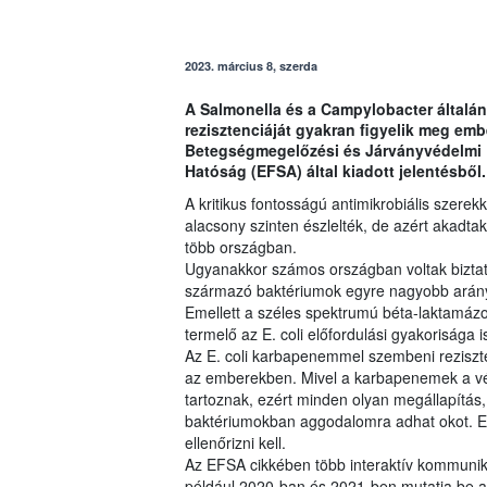
2023. március 8, szerda
A Salmonella és a Campylobacter általán
rezisztenciáját gyakran figyelik meg emb
Betegségmegelőzési és Járványvédelmi K
Hatóság (EFSA) által kiadott jelentésből.
A kritikus fontosságú antimikrobiális szere
alacsony szinten észlelték, de azért akadta
több országban.
Ugyanakkor számos országban voltak biztató
származó baktériumok egyre nagyobb arányb
Emellett a széles spektrumú béta-laktamá
termelő az E. coli előfordulási gyakorisága 
Az E. coli karbapenemmel szembeni reziszten
az emberekben. Mivel a karbapenemek a vég
tartoznak, ezért minden olyan megállapítás
baktériumokban aggodalomra adhat okot. E
ellenőrizni kell.
Az EFSA cikkében több interaktív kommuniká
például 2020-ban és 2021-ben mutatja be az 