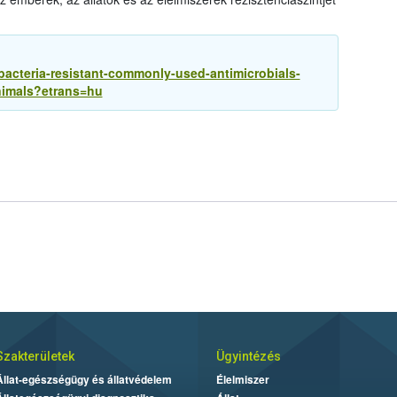
bacteria-resistant-commonly-used-antimicrobials-
nimals?etrans=hu
Szakterületek
Ügyintézés
Állat-egészségügy és állatvédelem
Élelmiszer