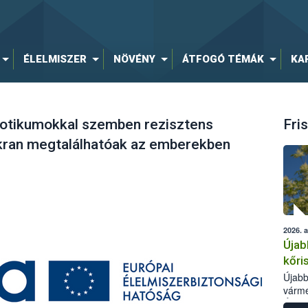
ÉLELMISZER
NÖVÉNY
ÁTFOGÓ TÉMÁK
KA
biotikumokkal szemben rezisztens
Fris
kran megtalálhatóak az emberekben
2026. 
Újab
kőri
Újabb
várme
Élelm