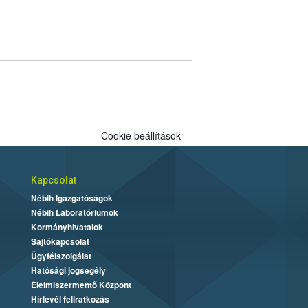
Cookie beállítások
Kapcsolat
Nébih Igazgatóságok
Nébih Laboratóriumok
Kormányhivatalok
Sajtókapcsolat
Ügyfélszolgálat
Hatósági jogsegély
Élelmiszermentő Központ
Hírlevél feliratkozás