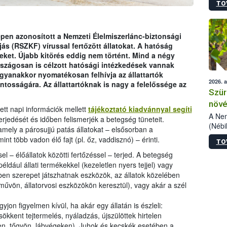
TO
kőris
jelen
talál
azono
en azonosított a Nemzeti Élelmiszerlánc-biztonsági
folyta
jás (RSZKF) vírussal fertőzött állatokat. A hatóság
intéz
peket. Újabb kitörés eddig nem történt. Mind a négy
össze
rszágosan is célzott hatósági intézkedések vannak
érdek
gyanakkor nyomatékosan felhívja az állattartók
2026. 
tosságára. Az állattartóknak is nagy a felelőssége az
Szür
növé
tt napi információk mellett
tájékoztató kiadvánnyal segíti
szől
A Nem
erjedését és időben felismerjék a betegség tüneteit.
(Nébi
mely a párosujjú patás állatokat – elsősorban a
Klart
int több vadon élő fajt (pl. őz, vaddisznó) – érinti.
TO
módos
egész
l – élőállatok közötti fertőzéssel – terjed. A betegség
felha
ldául állati termékekkel (kezeletlen nyers tejjel) vagy
célja
ében szerepet játszhatnak eszközök, az állatok közelében
lehet
művön, állatorvosi eszközökön keresztül), vagy akár a szél
Az Or
felha
yjon figyelmen kívül, ha akár egy állatán is észleli:
terme
ökkent tejtermelés, nyáladzás, újszülöttek hirtelen
ven, tőgyön, lábvégeken). Juhok és kecskék esetében a