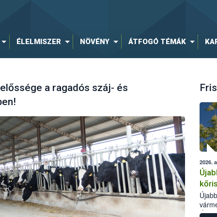
ÉLELMISZER
NÖVÉNY
ÁTFOGÓ TÉMÁK
KA
elelőssége a ragadós száj- és
Fris
ben!
2026. 
Újab
kőri
Újabb
várme
Élelm