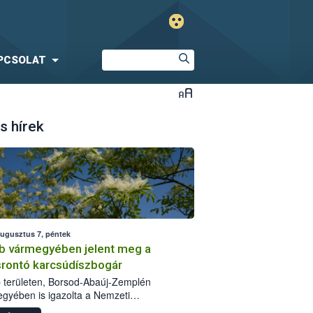
PCSOLAT
s hírek
augusztus 7, péntek
b vármegyében jelent meg a
srontó karcsúdíszbogár
 területen, Borsod-Abaúj-Zemplén
gyében is igazolta a Nemzeti
iszerlánc-biztonsági Hivatal (Nébih) a