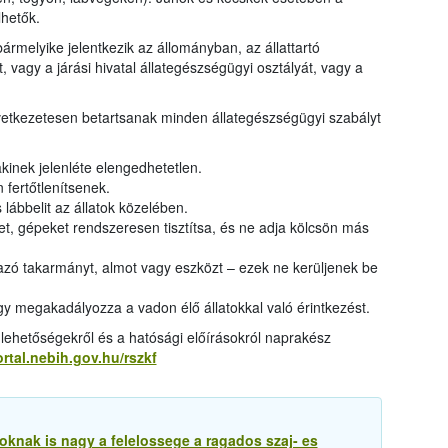
hetők.
rmelyike jelentkezik az állományban, az állattartó
t, vagy a járási hivatal állategészségügyi osztályát, vagy a
övetkezetesen betartsanak minden állategészségügyi szabályt
akinek jelenléte elengedhetetlen.
 fertőtlenítsenek.
 lábbelit az állatok közelében.
t, gépeket rendszeresen tisztítsa, és ne adja kölcsön más
ó takarmányt, almot vagy eszközt – ezek ne kerüljenek be
gy megakadályozza a vadon élő állatokkal való érintkezést.
i lehetőségekről és a hatósági előírásokról naprakész
rtal.nebih.gov.hu/rszkf
knak is nagy a felelossege a ragados szaj- es