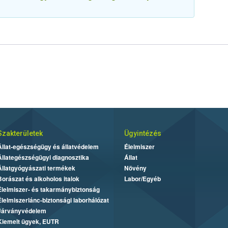
Szakterületek
Ügyintézés
Állat-egészségügy és állatvédelem
Élelmiszer
Állategészségügyi diagnosztika
Állat
Állatgyógyászati termékek
Növény
Borászat és alkoholos italok
Labor/Egyéb
Élelmiszer- és takarmánybiztonság
Élelmiszerlánc-biztonsági laborhálózat
Járványvédelem
Kiemelt ügyek, EUTR