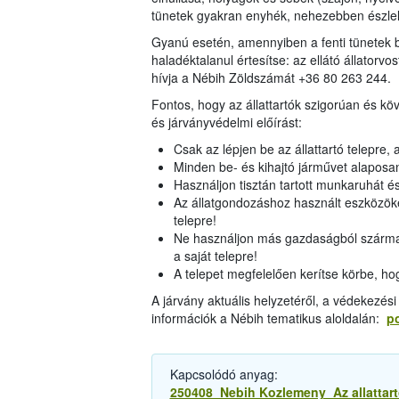
tünetek gyakran enyhék, nehezebben észlel
Gyanú esetén, amennyiben a fenti tünetek bá
haladéktalanul értesítse: az ellátó állatorvos
hívja a Nébih Zöldszámát +36 80 263 244.
Fontos, hogy az állattartók szigorúan és k
és járványvédelmi előírást:
Csak az lépjen be az állattartó telepre, 
Minden be- és kihajtó járművet alaposan
Használjon tisztán tartott munkaruhát és
Az állatgondozáshoz használt eszközöke
telepre!
Ne használjon más gazdaságból származ
a saját telepre!
A telepet megfelelően kerítse körbe, ho
A járvány aktuális helyzetéről, a védekezés
információk a Nébih tematikus aloldalán:
po
Kapcsolódó anyag:
250408_Nebih Kozlemeny_Az allattarto