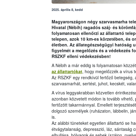
2025. április 8, kedd
Magyarországon négy szarvasmarha telep
Hivatal (Nébih) ragadós száj- és körömfá
folyamatosan ellenőrzi az állattartó tele
telepen, azok 10 km-es körzetében, és o
életben. Az állategészségügyi hatóság u
figyelmét a megelőzés és a védekezés fon
RSZKF elleni védekezésben!
A Nébih a már eddig is folyamatosan közzéte
az állattartókat
, hogy megelőzzék a vírus t
Az RSZKF egy rendkívül fertőző betegség, a
szarvasmarhát, sertést, juhot, kecskét, valam
A vírus leggyakrabban közvetlen érintkezésse
azonban közvetett módon is tovább vihető, pé
fertőzött takarmánnyal. Emellett terjesztés
dolgozó személyek (ruházaton, lábbelin, jár
is.
Az alábbi tüneteket egyetlen állattartó se hag
étvágytalanság, depresszió, láz, sántaság cs
elhullása, hólyagok és sebek (szájon, nyel