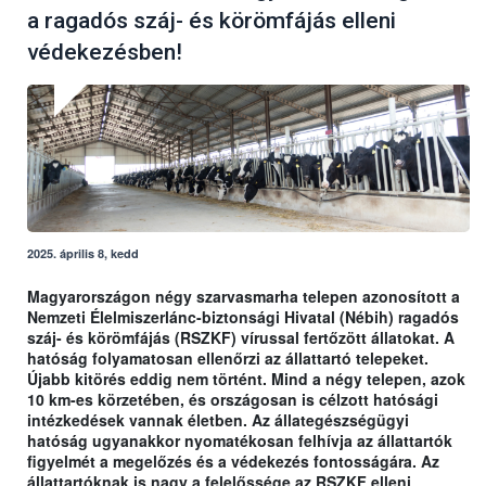
a ragadós száj- és körömfájás elleni
védekezésben!
2025. április 8, kedd
Magyarországon négy szarvasmarha telepen azonosított a
Nemzeti Élelmiszerlánc-biztonsági Hivatal (Nébih) ragadós
száj- és körömfájás (RSZKF) vírussal fertőzött állatokat. A
hatóság folyamatosan ellenőrzi az állattartó telepeket.
Újabb kitörés eddig nem történt. Mind a négy telepen, azok
10 km-es körzetében, és országosan is célzott hatósági
intézkedések vannak életben. Az állategészségügyi
hatóság ugyanakkor nyomatékosan felhívja az állattartók
figyelmét a megelőzés és a védekezés fontosságára. Az
állattartóknak is nagy a felelőssége az RSZKF elleni