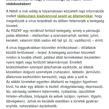
védekezésben!
A Nébih a már eddig is folyamatosan közzétett napi információk
mellett
tájékoztató kiadvánnyal segíti az állattartókat
, hogy
megelőzzék a vírus terjedését és időben felismerjék a betegség
tüneteit.
Az RSZKF egy rendkívül fertőző betegség, amely a párosujjú
patás állatokat – elsősorban a szarvasmarhát, sertést, juhot,
kecskét, valamint több vadon élő fajt (pl. őz, vaddisznó) – érinti.
A vírus leggyakrabban közvetlen érintkezéssel – élőállatok
közötti fertőzéssel – terjed. A betegség azonban közvetett
módon is tovább vihető, például állati termékekkel (kezeletlen
nyers tejjel) vagy fertőzött takarmánnyal. Emellett
terjesztésében szerepet játszhatnak eszközök, az állatok
közelében dolgozó személyek (ruházaton, lábbelin, járművön,
állatorvosi eszközökön keresztül), vagy akár a szél is.
Az alábbi tüneteket egyetlen állattartó se hagyjon figyelmen
kívül, ha akár egy állatán is észleli: étvágytalanság, depresszió,
láz, sántaság csökkent tejtermelés, nyáladzás, újszülöttek
hirtelen elhullása, hólyagok és sebek (szájon, nyelven, tőgyön,
lábvégeken). Juhok és kecskék esetében a tünetek gyakran
enyhék, nehezebben észlelhetők.