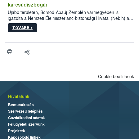
vásárlás kockázatait.
karcsúdíszbogár
Újabb területen, Borsod-Abaúj-Zemplén vármegyében is
igazolta a Nemzeti Élelmiszerlánc-biztonsági Hivatal (Nébih) a
kőrisrontó karcsúdíszbogár (Agrilus planipennis) jelenlétét. A
TOVÁBB >
kártevőt nem csak színcsapdában találták meg, de már fertőzött
fában is azonosították. A növényvédelmi szakemberek folytatják
az intenzív felderítést, emellett az intézkedéseket a szlovák
hatósággal is összehangolják a terjedés megállítása érdekében.
Cookie beállítások
Hivatalunk
Bemutatkozás
Szervezeti felépítés
Gazdálkodási adatok
Felügyeleti szervünk
Projektek
Kapcsolódó linkek