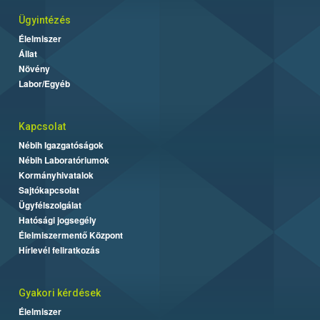
Ügyintézés
Élelmiszer
Állat
Növény
Labor/Egyéb
Kapcsolat
Nébih Igazgatóságok
Nébih Laboratóriumok
Kormányhivatalok
Sajtókapcsolat
Ügyfélszolgálat
Hatósági jogsegély
Élelmiszermentő Központ
Hírlevél feliratkozás
Gyakori kérdések
Élelmiszer