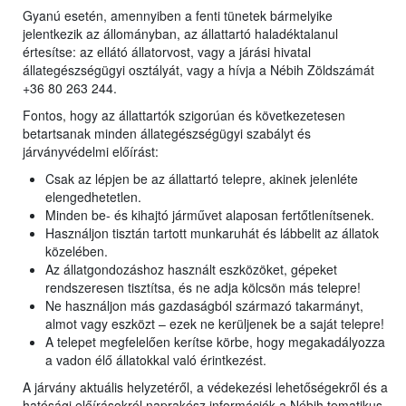
Gyanú esetén, amennyiben a fenti tünetek bármelyike
jelentkezik az állományban, az állattartó haladéktalanul
értesítse: az ellátó állatorvost, vagy a járási hivatal
állategészségügyi osztályát, vagy a hívja a Nébih Zöldszámát
+36 80 263 244.
Fontos, hogy az állattartók szigorúan és következetesen
betartsanak minden állategészségügyi szabályt és
járványvédelmi előírást:
Csak az lépjen be az állattartó telepre, akinek jelenléte
elengedhetetlen.
Minden be- és kihajtó járművet alaposan fertőtlenítsenek.
Használjon tisztán tartott munkaruhát és lábbelit az állatok
közelében.
Az állatgondozáshoz használt eszközöket, gépeket
rendszeresen tisztítsa, és ne adja kölcsön más telepre!
Ne használjon más gazdaságból származó takarmányt,
almot vagy eszközt – ezek ne kerüljenek be a saját telepre!
A telepet megfelelően kerítse körbe, hogy megakadályozza
a vadon élő állatokkal való érintkezést.
A járvány aktuális helyzetéről, a védekezési lehetőségekről és a
hatósági előírásokról naprakész információk a Nébih tematikus