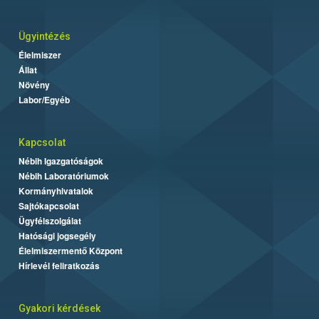
Ügyintézés
Élelmiszer
Állat
Növény
Labor/Egyéb
Kapcsolat
Nébih Igazgatóságok
Nébih Laboratóriumok
Kormányhivatalok
Sajtókapcsolat
Ügyfélszolgálat
Hatósági jogsegély
Élelmiszermentő Központ
Hírlevél feliratkozás
Gyakori kérdések