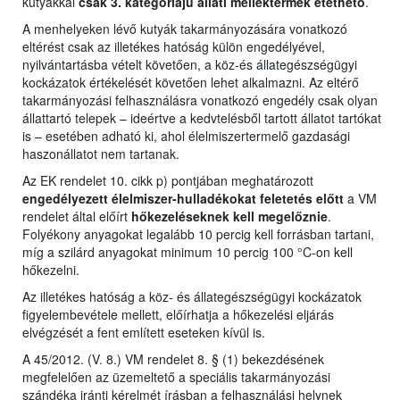
kutyákkal
csak 3. kategóriájú állati melléktermék etethető
.
A menhelyeken lévő kutyák takarmányozására vonatkozó
eltérést csak az illetékes hatóság külön engedélyével,
nyilvántartásba vételt követően, a köz-és állategészségügyi
kockázatok értékelését követően lehet alkalmazni. Az eltérő
takarmányozási felhasználásra vonatkozó engedély csak olyan
állattartó telepek – ideértve a kedvtelésből tartott állatot tartókat
is – esetében adható ki, ahol élelmiszertermelő gazdasági
haszonállatot nem tartanak.
Az EK rendelet 10. cikk p) pontjában meghatározott
engedélyezett élelmiszer-hulladékokat feletetés előtt
a VM
rendelet által előírt
hőkezeléseknek kell megelőznie
.
Folyékony anyagokat legalább 10 percig kell forrásban tartani,
míg a szilárd anyagokat minimum 10 percig 100 °C-on kell
hőkezelni.
Az illetékes hatóság a köz- és állategészségügyi kockázatok
figyelembevétele mellett, előírhatja a hőkezelési eljárás
elvégzését a fent említett eseteken kívül is.
A 45/2012. (V. 8.) VM rendelet 8. § (1) bekezdésének
megfelelően az üzemeltető a speciális takarmányozási
szándéka iránti kérelmét írásban a felhasználási helynek