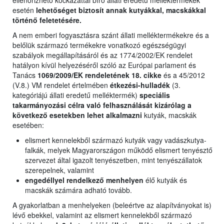
ellenőrizhető kockázattal bíró állati eredetű melléktermékek
esetén
lehetőséget biztosít annak kutyákkal, macskákkal
történő feletetésére.
A nem emberi fogyasztásra szánt állati melléktermékekre és a
belőlük származó termékekre vonatkozó egészségügyi
szabályok megállapításáról és az 1774/2002/EK rendelet
hatályon kívül helyezéséről szóló az Európai parlament és
Tanács
1069/2009/EK rendeletének 18. cikke
és a 45/2012
(V.8.) VM rendelet értelmében
étkezési-hulladék
(3.
kategóriájú állati eredetű melléktermék)
speciális
takarmányozási célra való felhasználását kizárólag a
következő esetekben lehet alkalmazni
kutyák, macskák
esetében:
elismert kennelekből származó kutyák vagy vadászkutya-
falkák, melyek Magyarországon működő elismert tenyésztő
szervezet által igazolt tenyészetben, mint tenyészállatok
szerepelnek, valamint
engedéllyel rendelkező menhelyen
élő kutyák és
macskák számára adható tovább.
A gyakorlatban a menhelyeken (beleértve az alapítványokat is)
lévő ebekkel, valamint az elismert kennelekből származó