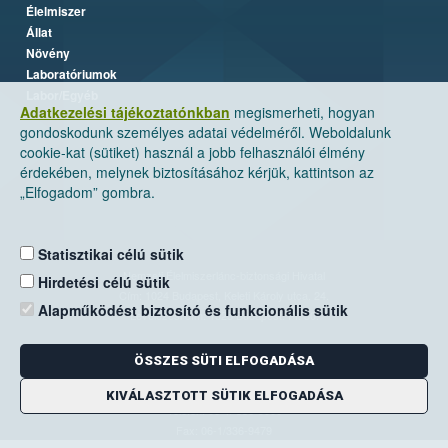
Élelmiszer
Állat
Növény
Laboratóriumok
Labor/Egyéb
Adatkezelési tájékoztatónkban
megismerheti, hogyan
gondoskodunk személyes adatai védelméről. Weboldalunk
cookie-kat (sütiket) használ a jobb felhasználói élmény
érdekében, melynek biztosításához kérjük, kattintson az
„Elfogadom” gombra.
Statisztikai célú sütik
Nemzeti Élelmiszerlánc-biztonsági Hivatal
Hirdetési célú sütik
Cím: 1024 Budapest, Keleti Károly utca. 24.
Alapműködést biztosító és funkcionális sütik
Levelezési cím: 1525 Budapest. Pf. 30.
ÖSSZES SÜTI ELFOGADÁSA
E-mail:
ugyfelszolgalat@nebih.gov.hu
Zöld szám: 06-80/263-244
KIVÁLASZTOTT SÜTIK ELFOGADÁSA
Telefon: 06-1/ 336-9000
Fax: 06-1/336-9479