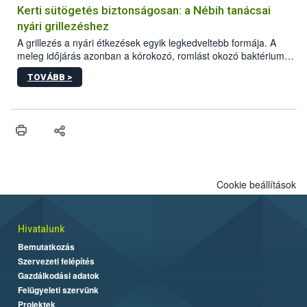
védekezésre. Az Oroganic készítmény kis kiszerelésben kiskerti
Kerti sütögetés biztonságosan: a Nébih tanácsai
felhasználók számára is elérhető és ökológiai termesztésben is
nyári grillezéshez
engedélyezett.
A grillezés a nyári étkezések egyik legkedveltebb formája. A
meleg időjárás azonban a kórokozó, romlást okozó baktériumok
gyorsabb szaporodásának is kedvez. A szabadtéri sütögetés
TOVÁBB >
ezért nem csupán a megfelelő sütési technikáról szól: legalább
ilyen fontos az alapanyagok biztonságos kezelése, az alapvető
higiéniai szabályok betartása, a megfelelő hőkezelés, valamint a
maradékok szakszerű tárolása. A Nemzeti Élelmiszerlánc-
biztonsági Hivatal (Nébih) Oktatási Programja összegyűjtötte a
biztonságos grillezés legfontosabb tudnivalóit.
Cookie beállítások
Hivatalunk
Bemutatkozás
Szervezeti felépítés
Gazdálkodási adatok
Felügyeleti szervünk
Projektek