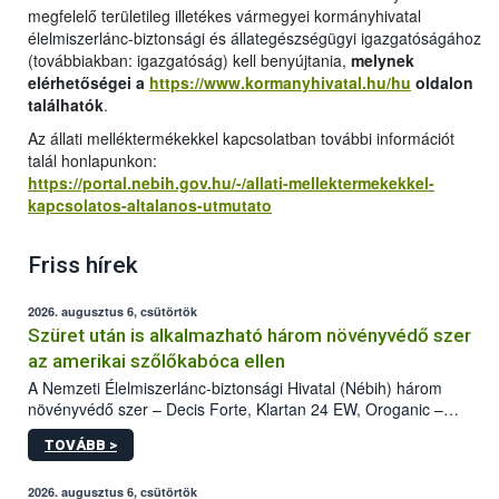
megfelelő területileg illetékes vármegyei kormányhivatal
élelmiszerlánc-biztonsági és állategészségügyi igazgatóságához
(továbbiakban: igazgatóság) kell benyújtania,
melynek
elérhetőségei a
https://www.kormanyhivatal.hu/hu
oldalon
találhatók
.
Az állati melléktermékekkel kapcsolatban további információt
talál honlapunkon:
https://portal.nebih.gov.hu/-/allati-mellektermekekkel-
kapcsolatos-altalanos-utmutato
Friss hírek
2026. augusztus 6, csütörtök
Szüret után is alkalmazható három növényvédő szer
az amerikai szőlőkabóca ellen
A Nemzeti Élelmiszerlánc-biztonsági Hivatal (Nébih) három
növényvédő szer – Decis Forte, Klartan 24 EW, Oroganic –
engedélyokiratát módosította, így azok a szüretet követően,
TOVÁBB >
egészen a vesszőérettség (BBCH 91) stádiumáig
felhasználhatóak a szőlőben. A kiterjesztések célja, hogy a korai
érésű szőlőkben is legyen lehetőség a károsító elleni további
2026. augusztus 6, csütörtök