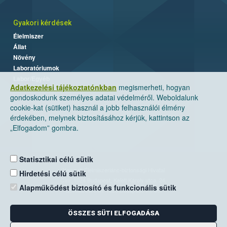
Gyakori kérdések
Élelmiszer
Állat
Növény
Laboratóriumok
Labor/Egyéb
Adatkezelési tájékoztatónkban
megismerheti, hogyan
gondoskodunk személyes adatai védelméről. Weboldalunk
cookie-kat (sütiket) használ a jobb felhasználói élmény
érdekében, melynek biztosításához kérjük, kattintson az
„Elfogadom” gombra.
Statisztikai célú sütik
Nemzeti Élelmiszerlánc-biztonsági Hivatal
Hirdetési célú sütik
Cím: 1024 Budapest, Keleti Károly utca. 24.
Alapműködést biztosító és funkcionális sütik
Levelezési cím: 1525 Budapest. Pf. 30.
ÖSSZES SÜTI ELFOGADÁSA
E-mail:
ugyfelszolgalat@nebih.gov.hu