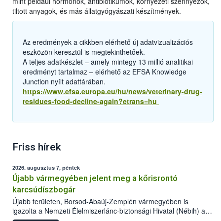
mint például hormonok, antibiotikumok, környezeti szennyezők,
tiltott anyagok, és más állatgyógyászati készítmények.
Az eredmények a cikkben elérhető új adatvizualizációs
eszközön keresztül is megtekinthetőek.
A teljes adatkészlet – amely mintegy 13 millió analitikai
eredményt tartalmaz – elérhető az EFSA Knowledge
Junction nyílt adattárában.
https://www.efsa.europa.eu/hu/news/veterinary-drug-
residues-food-decline-again?etrans=hu
Friss hírek
2026. augusztus 7, péntek
Újabb vármegyében jelent meg a kőrisrontó
karcsúdíszbogár
Újabb területen, Borsod-Abaúj-Zemplén vármegyében is
igazolta a Nemzeti Élelmiszerlánc-biztonsági Hivatal (Nébih) a
kőrisrontó karcsúdíszbogár (Agrilus planipennis) jelenlétét. A