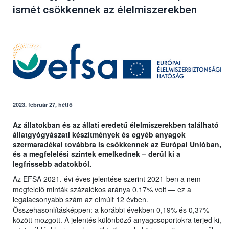
ismét csökkennek az élelmiszerekben
2023. február 27, hétfő
Az állatokban és az állati eredetű élelmiszerekben található
állatgyógyászati készítmények és egyéb anyagok
szermaradékai továbbra is csökkennek az Európai Unióban,
és a megfelelési szintek emelkednek – derül ki a
legfrissebb adatokból.
Az EFSA 2021. évi éves jelentése szerint 2021-ben a nem
megfelelő minták százalékos aránya 0,17% volt ― ez a
legalacsonyabb szám az elmúlt 12 évben.
Összehasonlításképpen: a korábbi években 0,19% és 0,37%
között mozgott. A jelentés különböző anyagcsoportokra terjed ki,