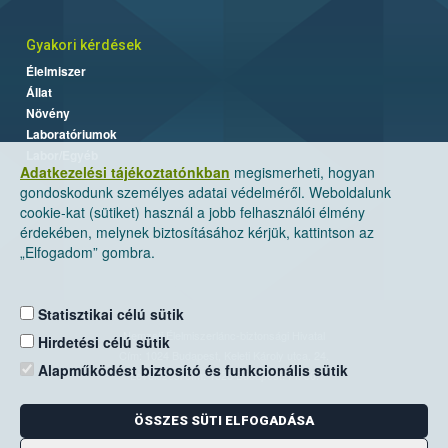
Gyakori kérdések
Élelmiszer
Állat
Növény
Laboratóriumok
Labor/Egyéb
Adatkezelési tájékoztatónkban
megismerheti, hogyan
gondoskodunk személyes adatai védelméről. Weboldalunk
cookie-kat (sütiket) használ a jobb felhasználói élmény
érdekében, melynek biztosításához kérjük, kattintson az
„Elfogadom” gombra.
Statisztikai célú sütik
Nemzeti Élelmiszerlánc-biztonsági Hivatal
Hirdetési célú sütik
Cím: 1024 Budapest, Keleti Károly utca. 24.
Alapműködést biztosító és funkcionális sütik
Levelezési cím: 1525 Budapest. Pf. 30.
ÖSSZES SÜTI ELFOGADÁSA
E-mail:
ugyfelszolgalat@nebih.gov.hu