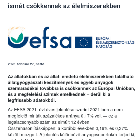
ismét csökkennek az élelmiszerekben
2023. február 27, hétfő
Az állatokban és az állati eredetű élelmiszerekben található
állatgyógyászati készítmények és egyéb anyagok
szermaradékai továbbra is csökkennek az Európai Unióban,
és a megfelelési szintek emelkednek – derül ki a
legfrissebb adatokból.
Az EFSA 2021. évi éves jelentése szerint 2021-ben a nem
megfelelő minták százalékos aránya 0,17% volt ― ez a
legalacsonyabb szám az elmúlt 12 évben.
Összehasonlításképpen: a korábbi években 0,19% és 0,37%
között mozgott. A jelentés különböző anyagcsoportokra terjed ki,