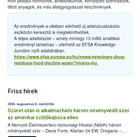
mint például hormonok, antibiotikumok, környezeti szennyezők,
tiltott anyagok, és más állatgyógyászati készítmények.
Az eredmények a cikkben elérhető új adatvizualizációs
eszközön keresztül is megtekinthetőek.
A teljes adatkészlet – amely mintegy 13 millió analitikai
eredményt tartalmaz – elérhető az EFSA Knowledge
Junction nyílt adattárában.
https://www.efsa.europa.eu/hu/news/veterinary-drug-
residues-food-decline-again?etrans=hu
Friss hírek
2026. augusztus 6, csütörtök
Szüret után is alkalmazható három növényvédő szer
az amerikai szőlőkabóca ellen
A Nemzeti Élelmiszerlánc-biztonsági Hivatal (Nébih) három
növényvédő szer – Decis Forte, Klartan 24 EW, Oroganic –
engedélyokiratát módosította, így azok a szüretet követően,