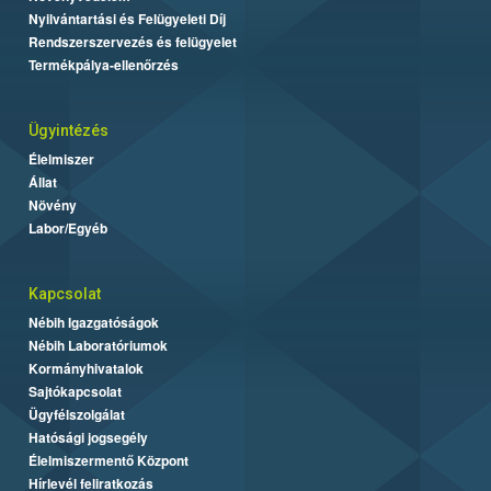
Nyilvántartási és Felügyeleti Díj
Rendszerszervezés és felügyelet
Termékpálya-ellenőrzés
Ügyintézés
Élelmiszer
Állat
Növény
Labor/Egyéb
Kapcsolat
Nébih Igazgatóságok
Nébih Laboratóriumok
Kormányhivatalok
Sajtókapcsolat
Ügyfélszolgálat
Hatósági jogsegély
Élelmiszermentő Központ
Hírlevél feliratkozás