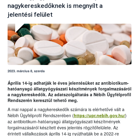
nagykereskedőknek is megnyílt a
jelentési felület
2023. március 8, szerda
Április 14-ig adhatják le éves jelentésüket az antibiotikum-
hatóanyagú állatgyógyászati készítmények forgalmazásáról
a nagykereskedők. Az adatszolgáltatás a Nébih Ügyfélprofil
Rendszerén keresztül tehető meg.
A mai nappal a nagykereskedők számára is elérhetővé vált a
Nébih Ügyfélprofil Rendszerében (
https://upr.nebih.gov.hu/
)
az antibiotikum-hatóanyagú állatgyógyászati készítmények
forgalmazásáról készített éves jelentés rögzítőfelülete. Az
érintett vállalkozások április 14-ig nyújthatják be a 2022-re