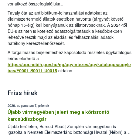
vonatkozó összefoglalójukat.
Tavaly óta az antibiotikum-felhasználási adatokat az
élelmiszertermelő állatok esetében havonta (tárgyhót követő
hónap 15-éig) kell benyújtaniuk az állatorvosoknak. A 2024-től
EU-s szinten is kötelező adatszolgáltatások a későbbiekben
lehetővé teszik majd az eladási és felhasználási adatok
hatékony keresztellenőrzését.
A forgalmazás bejelentéshez kapcsolódó részletes ügykatalógus
leírás elérhető a
https://upr.nebih.gov.hu/ng/ugyintezes/ugykatalogus/ugyle
iras/F0001-S0011-U0015
oldalon.
Friss hírek
2026. augusztus 7, péntek
Újabb vármegyében jelent meg a kőrisrontó
karcsúdíszbogár
Újabb területen, Borsod-Abaúj-Zemplén vármegyében is
igazolta a Nemzeti Élelmiszerlánc-biztonsági Hivatal (Nébih) a