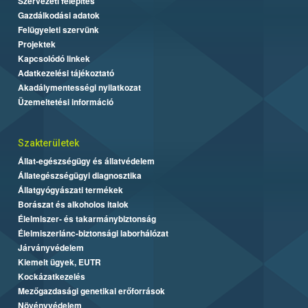
Szervezeti felépítés
Gazdálkodási adatok
Felügyeleti szervünk
Projektek
Kapcsolódó linkek
Adatkezelési tájékoztató
Akadálymentességi nyilatkozat
Üzemeltetési információ
Szakterületek
Állat-egészségügy és állatvédelem
Állategészségügyi diagnosztika
Állatgyógyászati termékek
Borászat és alkoholos italok
Élelmiszer- és takarmánybiztonság
Élelmiszerlánc-biztonsági laborhálózat
Járványvédelem
Kiemelt ügyek, EUTR
Kockázatkezelés
Mezőgazdasági genetikai erőforrások
Növényvédelem