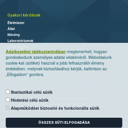
Gyakori kérdések
Élelmiszer
Állat
Növény
Laboratóriumok
Labor/Egyéb
Adatkezelési tájékoztatónkban
megismerheti, hogyan
gondoskodunk személyes adatai védelméről. Weboldalunk
cookie-kat (sütiket) használ a jobb felhasználói élmény
érdekében, melynek biztosításához kérjük, kattintson az
„Elfogadom” gombra.
Statisztikai célú sütik
Nemzeti Élelmiszerlánc-biztonsági Hivatal
Hirdetési célú sütik
Cím: 1024 Budapest, Keleti Károly utca. 24.
Alapműködést biztosító és funkcionális sütik
Levelezési cím: 1525 Budapest. Pf. 30.
ÖSSZES SÜTI ELFOGADÁSA
E-mail:
ugyfelszolgalat@nebih.gov.hu