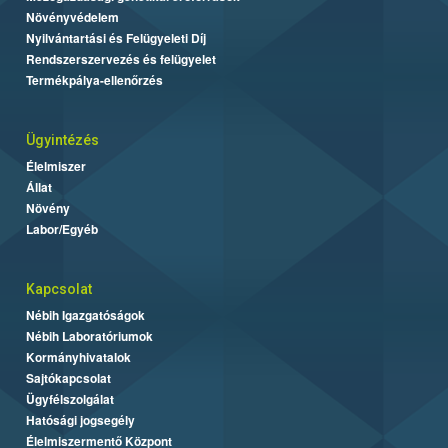
Növényvédelem
Nyilvántartási és Felügyeleti Díj
Rendszerszervezés és felügyelet
Termékpálya-ellenőrzés
Ügyintézés
Élelmiszer
Állat
Növény
Labor/Egyéb
Kapcsolat
Nébih Igazgatóságok
Nébih Laboratóriumok
Kormányhivatalok
Sajtókapcsolat
Ügyfélszolgálat
Hatósági jogsegély
Élelmiszermentő Központ