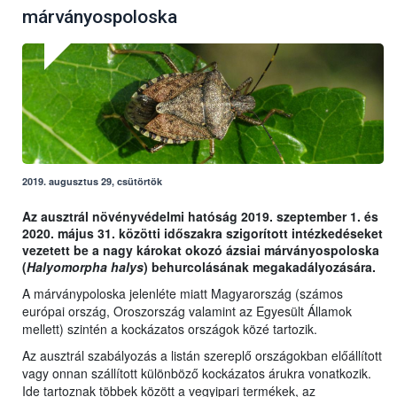
márványospoloska
2019. augusztus 29, csütörtök
Az ausztrál növényvédelmi hatóság 2019. szeptember 1. és
2020. május 31. közötti időszakra szigorított intézkedéseket
vezetett be a nagy károkat okozó ázsiai márványospoloska
(
Halyomorpha halys
) behurcolásának megakadályozására.
A márványpoloska jelenléte miatt Magyarország (számos
európai ország, Oroszország valamint az Egyesült Államok
mellett) szintén a kockázatos országok közé tartozik.
Az ausztrál szabályozás a listán szereplő országokban előállított
vagy onnan szállított különböző kockázatos árukra vonatkozik.
Ide tartoznak többek között a vegyipari termékek, az