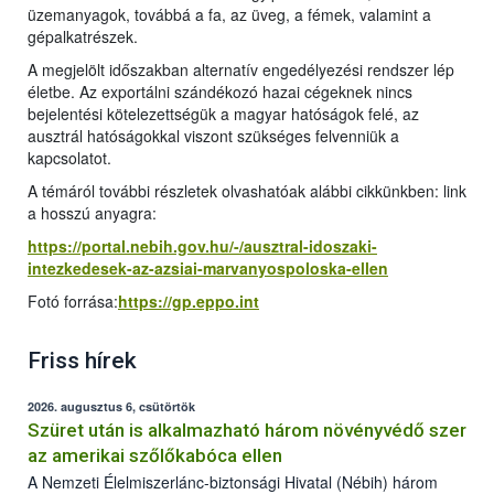
üzemanyagok, továbbá a fa, az üveg, a fémek, valamint a
gépalkatrészek.
A megjelölt időszakban alternatív engedélyezési rendszer lép
életbe. Az exportálni szándékozó hazai cégeknek nincs
bejelentési kötelezettségük a magyar hatóságok felé, az
ausztrál hatóságokkal viszont szükséges felvenniük a
kapcsolatot.
A témáról további részletek olvashatóak alábbi cikkünkben: link
a hosszú anyagra:
https://portal.nebih.gov.hu/-/ausztral-idoszaki-
intezkedesek-az-azsiai-marvanyospoloska-ellen
Fotó forrása:
https://gp.eppo.int
Friss hírek
2026. augusztus 6, csütörtök
Szüret után is alkalmazható három növényvédő szer
az amerikai szőlőkabóca ellen
A Nemzeti Élelmiszerlánc-biztonsági Hivatal (Nébih) három