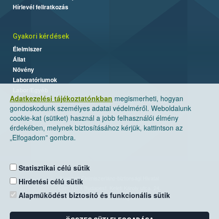
Hírlevél feliratkozás
Gyakori kérdések
Élelmiszer
Állat
Növény
Laboratóriumok
Labor/Egyéb
Adatkezelési tájékoztatónkban
megismerheti, hogyan
gondoskodunk személyes adatai védelméről. Weboldalunk
cookie-kat (sütiket) használ a jobb felhasználói élmény
érdekében, melynek biztosításához kérjük, kattintson az
„Elfogadom” gombra.
Statisztikai célú sütik
Nemzeti Élelmiszerlánc-biztonsági Hivatal
Hirdetési célú sütik
Cím: 1024 Budapest, Keleti Károly utca. 24.
Alapműködést biztosító és funkcionális sütik
Levelezési cím: 1525 Budapest. Pf. 30.