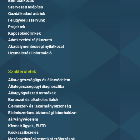
Bemutatkozás
Szervezeti felépítés
Gazdálkodási adatok
Felügyeleti szervünk
Projektek
Kapcsolódó linkek
Adatkezelési tájékoztató
Akadálymentességi nyilatkozat
Üzemeltetési információ
Szakterületek
Állat-egészségügy és állatvédelem
Állategészségügyi diagnosztika
Állatgyógyászati termékek
Borászat és alkoholos italok
Élelmiszer- és takarmánybiztonság
Élelmiszerlánc-biztonsági laborhálózat
Járványvédelem
Kiemelt ügyek, EUTR
Kockázatkezelés
Mezőgazdasági genetikai erőforrások