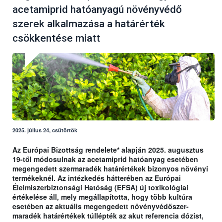
acetamiprid hatóanyagú növényvédő
szerek alkalmazása a határérték
csökkentése miatt
2025. július 24, csütörtök
Az Európai Bizottság rendelete* alapján 2025. augusztus
19-től módosulnak az acetamiprid hatóanyag esetében
megengedett szermaradék határértékek bizonyos növényi
termékeknél. Az intézkedés hátterében az Európai
Élelmiszerbiztonsági Hatóság (EFSA) új toxikológiai
értékelése áll, mely megállapította, hogy több kultúra
esetében az aktuális megengedett növényvédőszer-
maradék határértékek túllépték az akut referencia dózist,