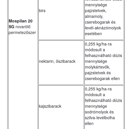
mennyisége
birs
pajzstetvek,
almamoly,
Mospilan 20
cserebogarak és
SG
rovarölő
levél-aknázómolyok
permetezőszer
esetében
0,255 kg/ha-ra
módosult a
felhasználható dózis
nektarin, őszibarack
mennyisége
molykártevők,
pajzstetvek és
cserebogarak ellen
0,255 kg/ha-ra
módosult a
felhasználható dózis
kajszibarack
mennyisége
sodrómolyok és
szilva-levélbolha
ellen