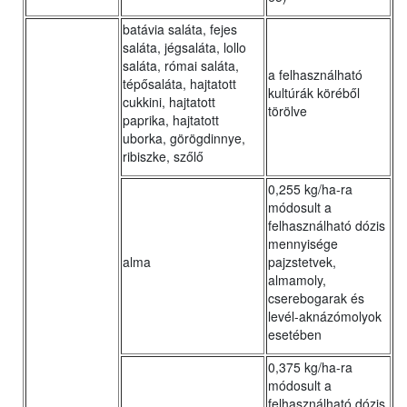
batávia saláta, fejes
saláta, jégsaláta, lollo
saláta, római saláta,
a felhasználható
tépősaláta, hajtatott
kultúrák köréből
cukkini, hajtatott
törölve
paprika, hajtatott
uborka, görögdinnye,
ribiszke, szőlő
0,255 kg/ha-ra
módosult a
felhasználható dózis
mennyisége
alma
pajzstetvek,
almamoly,
cserebogarak és
levél-aknázómolyok
esetében
0,375 kg/ha-ra
módosult a
felhasználható dózis