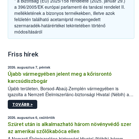
* a Bizottság (EU) 2025/158 rendelete (2025. január 29.)
a 396/2005/EK európai parlamenti és tanácsi rendelet II.
mellékletének a bizonyos termékekben, illetve azok
felületén található acetamiprid megengedett
szermaradék-határértékei tekintetében történő
módosításáról
Friss hírek
2026. augusztus 7, péntek
Újabb vármegyében jelent meg a kőrisrontó
karcsúdíszbogár
Újabb területen, Borsod-Abaúj-Zemplén vármegyében is
igazolta a Nemzeti Élelmiszerlánc-biztonsági Hivatal (Nébih) a
kőrisrontó karcsúdíszbogár (Agrilus planipennis) jelenlétét. A
TOVÁBB >
kártevőt nem csak színcsapdában találták meg, de már fertőzött
fában is azonosították. A növényvédelmi szakemberek folytatják
az intenzív felderítést, emellett az intézkedéseket a szlovák
2026. augusztus 6, csütörtök
hatósággal is összehangolják a terjedés megállítása érdekében.
Szüret után is alkalmazható három növényvédő szer
az amerikai szőlőkabóca ellen
A Nemzeti Élelmiszerlánc-biztonsági Hivatal (Nébih) három