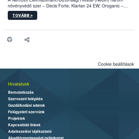
növényvédő szer – Decis Forte, Klartan 24 EW, Oroganic –
engedélyokiratát módosította, így azok a szüretet követően,
TOVÁBB >
egészen a vesszőérettség (BBCH 91) stádiumáig
felhasználhatóak a szőlőben. A kiterjesztések célja, hogy a korai
érésű szőlőkben is legyen lehetőség a károsító elleni további
védekezésre. Az Oroganic készítmény kis kiszerelésben kiskerti
felhasználók számára is elérhető és ökológiai termesztésben is
engedélyezett.
Cookie beállítások
Hivatalunk
Bemutatkozás
Szervezeti felépítés
Gazdálkodási adatok
Felügyeleti szervünk
Projektek
Kapcsolódó linkek
Adatkezelési tájékoztató
Akadálymentességi nyilatkozat