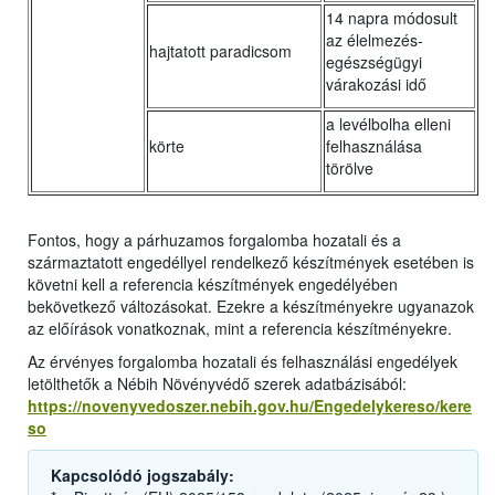
14 napra módosult
az élelmezés-
hajtatott paradicsom
egészségügyi
várakozási idő
a levélbolha elleni
körte
felhasználása
törölve
Fontos, hogy a párhuzamos forgalomba hozatali és a
származtatott engedéllyel rendelkező készítmények esetében is
követni kell a referencia készítmények engedélyében
bekövetkező változásokat. Ezekre a készítményekre ugyanazok
az előírások vonatkoznak, mint a referencia készítményekre.
Az érvényes forgalomba hozatali és felhasználási engedélyek
letölthetők a Nébih Növényvédő szerek adatbázisából:
https://novenyvedoszer.nebih.gov.hu/Engedelykereso/kere
so
Kapcsolódó jogszabály: