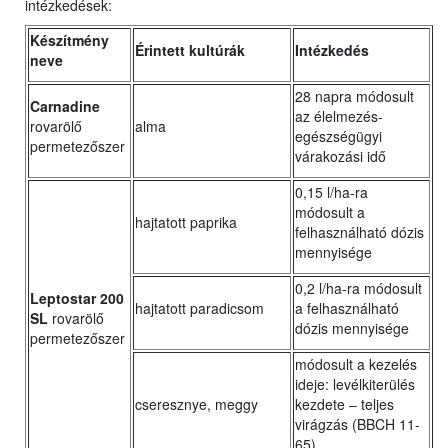
intézkedések:
Készítmény
Érintett kultúrák
Intézkedés
neve
28 napra módosult
Carnadine
az élelmezés-
rovarölő
alma
egészségügyi
permetezőszer
várakozási idő
0,15 l/ha-ra
módosult a
hajtatott paprika
felhasználható dózis
mennyisége
0,2 l/ha-ra módosult
Leptostar 200
hajtatott paradicsom
a felhasználható
SL
rovarölő
dózis mennyisége
permetezőszer
módosult a kezelés
ideje: levélkiterülés
cseresznye, meggy
kezdete ‒ teljes
virágzás (BBCH 11-
65)