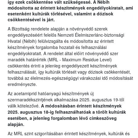
így ezek csökkentése vált szükségessé. A Nébih
módosította az érintett készítmények engedélyokiratait, ami
esetenként kultúrák törlésével, valamint a dózisok
csökkentésével is járt.
A Bizottság rendelete alapján a növényvédő szerek
engedélyezéséért felelős Nemzeti Élelmiszerlánc-biztonsági
Hivatal (Nébih) felülvizsgálta és módosította az érintett
készítmények forgalomba hozatali és felhasználási
engedélyokiratait. A rendelet által előírt növényvédő szer
maradék határérték (MRL - Maximum Residue Level)
csökkentés érinti a jelenleg engedélyezett készítmények
felhasználását, így kultúrák törlését vagy dózisok csökkentését,
továbbá az élelmezés-egészségügyi várakozási idő módosítását
eredményezte.
Az acetamiprid hatóanyagú készítmények új
szermaradékszintjének alkalmazása 2025. augusztus 19-től
válik kötelezővé.
A módosításban érintett készítmények
2025. augusztus 18-ig felhasználhatóak a törölt kultúrák
esetében, a jelenleg forgalomban lévő címkeszöveg
alapján.
Az MRL szint szigorításában érintett készítmények, kultúrák és