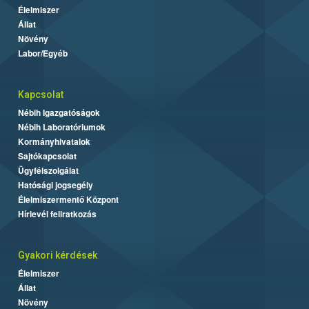
Élelmiszer
Állat
Növény
Labor/Egyéb
Kapcsolat
Nébih Igazgatóságok
Nébih Laboratóriumok
Kormányhivatalok
Sajtókapcsolat
Ügyfélszolgálat
Hatósági jogsegély
Élelmiszermentő Központ
Hírlevél feliratkozás
Gyakori kérdések
Élelmiszer
Állat
Növény