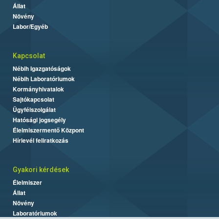
Állat
Növény
Labor/Egyéb
Kapcsolat
Nébih Igazgatóságok
Nébih Laboratóriumok
Kormányhivatalok
Sajtókapcsolat
Ügyfélszolgálat
Hatósági jogsegély
Élelmiszermentő Központ
Hírlevél feliratkozás
Gyakori kérdések
Élelmiszer
Állat
Növény
Laboratóriumok