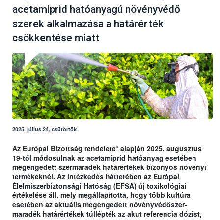
acetamiprid hatóanyagú növényvédő
szerek alkalmazása a határérték
csökkentése miatt
2025. július 24, csütörtök
Az Európai Bizottság rendelete* alapján 2025. augusztus
19-től módosulnak az acetamiprid hatóanyag esetében
megengedett szermaradék határértékek bizonyos növényi
termékeknél. Az intézkedés hátterében az Európai
Élelmiszerbiztonsági Hatóság (EFSA) új toxikológiai
értékelése áll, mely megállapította, hogy több kultúra
esetében az aktuális megengedett növényvédőszer-
maradék határértékek túllépték az akut referencia dózist,