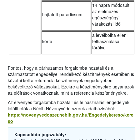
14 napra módosult
az élelmezés-
hajtatott paradicsom
egészségügyi
várakozási idő
a levélbolha elleni
körte
felhasználása
törölve
Fontos, hogy a párhuzamos forgalomba hozatali és a
származtatott engedéllyel rendelkező készítmények esetében is
követni kell a referencia készítmények engedélyében
bekövetkező változásokat. Ezekre a készítményekre ugyanazok
az előírások vonatkoznak, mint a referencia készítményekre.
Az érvényes forgalomba hozatali és felhasználási engedélyek
letölthetők a Nébih Növényvédő szerek adatbázisából:
https://novenyvedoszer.nebih.gov.hu/Engedelykereso/kere
so
Kapcsolódó jogszabály: