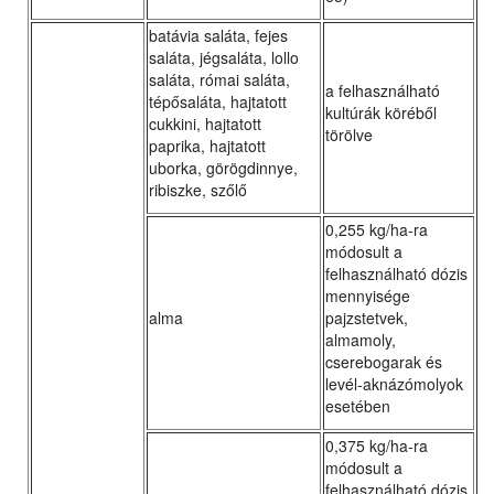
batávia saláta, fejes
saláta, jégsaláta, lollo
saláta, római saláta,
a felhasználható
tépősaláta, hajtatott
kultúrák köréből
cukkini, hajtatott
törölve
paprika, hajtatott
uborka, görögdinnye,
ribiszke, szőlő
0,255 kg/ha-ra
módosult a
felhasználható dózis
mennyisége
alma
pajzstetvek,
almamoly,
cserebogarak és
levél-aknázómolyok
esetében
0,375 kg/ha-ra
módosult a
felhasználható dózis