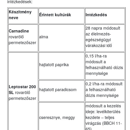
intézkedések:
Készítmény
Érintett kultúrák
Intézkedés
neve
28 napra módosult
Carnadine
az élelmezés-
rovarölő
alma
egészségügyi
permetezőszer
várakozási idő
0,15 l/ha-ra
módosult a
hajtatott paprika
felhasználható dózis
mennyisége
0,2 l/ha-ra módosult
Leptostar 200
hajtatott paradicsom
a felhasználható
SL
rovarölő
dózis mennyisége
permetezőszer
módosult a kezelés
ideje: levélkiterülés
cseresznye, meggy
kezdete ‒ teljes
virágzás (BBCH 11-
65)