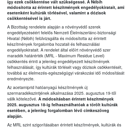
így ezek csökkentése vált szükségessé. A Nébih
módosította az érintett készítmények engedélyokiratait, ami
esetenként kultúrák törlésével, valamint a dózisok
csökkentésével is járt.
A Bizottság rendelete alapján a növényvédő szerek
engedélyezéséért felelős Nemzeti Élelmiszerlánc-biztonsági
Hivatal (Nébih) felülvizsgálta és módosította az érintett
készítmények forgalomba hozatali és felhasználási
engedélyokiratait. A rendelet által előírt növényvédő szer
maradék határérték (MRL - Maximum Residue Level)
csökkentés érinti a jelenleg engedélyezett készítmények
felhasználását, így kultúrák törlését vagy dózisok csökkentését,
továbbá az élelmezés-egészségügyi várakozási idő módosítását
eredményezte.
Az acetamiprid hatóanyagú készítmények új
szermaradékszintjének alkalmazása 2025. augusztus 19-től
válik kötelezővé.
A módosításban érintett készítmények
2025. augusztus 18-ig felhasználhatóak a törölt kultúrák
esetében, a jelenleg forgalomban lévő címkeszöveg
alapján.
Az MRL szint szigorításában érintett készítmények, kultúrák és