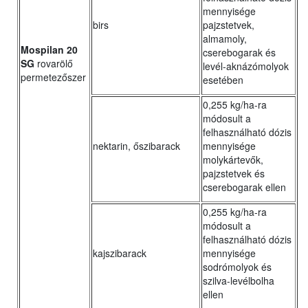
mennyisége
birs
pajzstetvek,
almamoly,
Mospilan 20
cserebogarak és
SG
rovarölő
levél-aknázómolyok
permetezőszer
esetében
0,255 kg/ha-ra
módosult a
felhasználható dózis
nektarin, őszibarack
mennyisége
molykártevők,
pajzstetvek és
cserebogarak ellen
0,255 kg/ha-ra
módosult a
felhasználható dózis
kajszibarack
mennyisége
sodrómolyok és
szilva-levélbolha
ellen