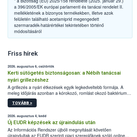
* a Bizottság (EU) 2025/158 rendelete (2025. január 29.)
a 396/2005/EK európai parlamenti és tanácsi rendelet II.
mellékletének a bizonyos termékekben, illetve azok
felületén található acetamiprid megengedett
szermaradék-határértékei tekintetében történő
módosításáról
Friss hírek
2026. augusztus 6, csütörtök
Kerti sütögetés biztonságosan: a Nébih tanácsai
nyári grillezéshez
A grillezés a nyári étkezések egyik legkedveltebb formája. A
meleg időjárás azonban a kórokozó, romlást okozó baktériumok
gyorsabb szaporodásának is kedvez. A szabadtéri sütögetés
TOVÁBB >
ezért nem csupán a megfelelő sütési technikáról szól: legalább
ilyen fontos az alapanyagok biztonságos kezelése, az alapvető
higiéniai szabályok betartása, a megfelelő hőkezelés, valamint a
2026. augusztus 4, kedd
maradékok szakszerű tárolása. A Nemzeti Élelmiszerlánc-
Új EUDR képzések az újraindulás után
biztonsági Hivatal (Nébih) Oktatási Programja összegyűjtötte a
Az Információs Rendszer újbóli megnyitását követően
biztonságos grillezés legfontosabb tudnivalóit.
újraindultak az EUDR szerinti piaci szereplőknek szóló online