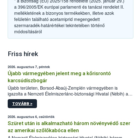
* a Bizottság (EU) 2025/158 rendelete (2025. január 29.)
a 396/2005/EK európai parlamenti és tanácsi rendelet II.
mellékletének a bizonyos termékekben, illetve azok
felületén található acetamiprid megengedett
szermaradék-határértékei tekintetében történő
módosításáról
Friss hírek
2026. augusztus 7, péntek
Újabb vármegyében jelent meg a kőrisrontó
karcsúdíszbogár
Újabb területen, Borsod-Abaúj-Zemplén vármegyében is
igazolta a Nemzeti Élelmiszerlánc-biztonsági Hivatal (Nébih) a
kőrisrontó karcsúdíszbogár (Agrilus planipennis) jelenlétét. A
TOVÁBB >
kártevőt nem csak színcsapdában találták meg, de már fertőzött
fában is azonosították. A növényvédelmi szakemberek folytatják
az intenzív felderítést, emellett az intézkedéseket a szlovák
2026. augusztus 6, csütörtök
hatósággal is összehangolják a terjedés megállítása érdekében.
Szüret után is alkalmazható három növényvédő szer
az amerikai szőlőkabóca ellen
A Nemzeti Élelmiszerlánc-biztonsági Hivatal (Nébih) három