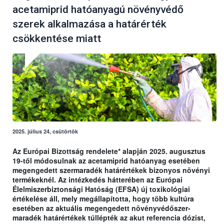
acetamiprid hatóanyagú növényvédő
szerek alkalmazása a határérték
csökkentése miatt
2025. július 24, csütörtök
Az Európai Bizottság rendelete* alapján 2025. augusztus
19-től módosulnak az acetamiprid hatóanyag esetében
megengedett szermaradék határértékek bizonyos növényi
termékeknél. Az intézkedés hátterében az Európai
Élelmiszerbiztonsági Hatóság (EFSA) új toxikológiai
értékelése áll, mely megállapította, hogy több kultúra
esetében az aktuális megengedett növényvédőszer-
maradék határértékek túllépték az akut referencia dózist,