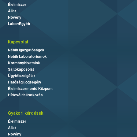
Élelmiszer
Állat
Növény
Labor/Egyéb
Kapcsolat
Nébih Igazgatóságok
Nébih Laboratóriumok
Kormányhivatalok
Sajtókapcsolat
Ügyfélszolgálat
Hatósági jogsegély
Élelmiszermentő Központ
Hírlevél feliratkozás
Gyakori kérdések
Élelmiszer
Állat
Növény