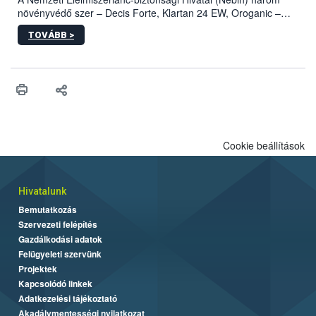
növényvédő szer – Decis Forte, Klartan 24 EW, Oroganic –
engedélyokiratát módosította, így azok a szüretet követően,
TOVÁBB >
egészen a vesszőérettség (BBCH 91) stádiumáig
felhasználhatóak a szőlőben. A kiterjesztések célja, hogy a korai
érésű szőlőkben is legyen lehetőség a károsító elleni további
védekezésre. Az Oroganic készítmény kis kiszerelésben kiskerti
felhasználók számára is elérhető és ökológiai termesztésben is
engedélyezett.
Cookie beállítások
Hivatalunk
Bemutatkozás
Szervezeti felépítés
Gazdálkodási adatok
Felügyeleti szervünk
Projektek
Kapcsolódó linkek
Adatkezelési tájékoztató
Akadálymentességi nyilatkozat