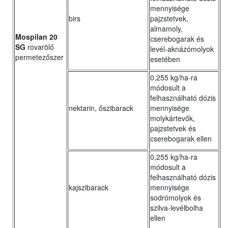
mennyisége
birs
pajzstetvek,
almamoly,
Mospilan 20
cserebogarak és
SG
rovarölő
levél-aknázómolyok
permetezőszer
esetében
0,255 kg/ha-ra
módosult a
felhasználható dózis
nektarin, őszibarack
mennyisége
molykártevők,
pajzstetvek és
cserebogarak ellen
0,255 kg/ha-ra
módosult a
felhasználható dózis
kajszibarack
mennyisége
sodrómolyok és
szilva-levélbolha
ellen