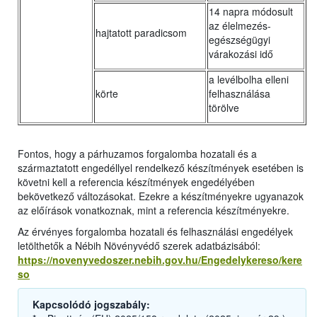
14 napra módosult
az élelmezés-
hajtatott paradicsom
egészségügyi
várakozási idő
a levélbolha elleni
körte
felhasználása
törölve
Fontos, hogy a párhuzamos forgalomba hozatali és a
származtatott engedéllyel rendelkező készítmények esetében is
követni kell a referencia készítmények engedélyében
bekövetkező változásokat. Ezekre a készítményekre ugyanazok
az előírások vonatkoznak, mint a referencia készítményekre.
Az érvényes forgalomba hozatali és felhasználási engedélyek
letölthetők a Nébih Növényvédő szerek adatbázisából:
https://novenyvedoszer.nebih.gov.hu/Engedelykereso/kere
so
Kapcsolódó jogszabály: