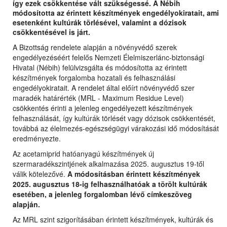
így ezek csökkentése vált szükségessé. A Nébih
módosította az érintett készítmények engedélyokiratait, ami
esetenként kultúrák törlésével, valamint a dózisok
csökkentésével is járt.
A Bizottság rendelete alapján a növényvédő szerek
engedélyezéséért felelős Nemzeti Élelmiszerlánc-biztonsági
Hivatal (Nébih) felülvizsgálta és módosította az érintett
készítmények forgalomba hozatali és felhasználási
engedélyokiratait. A rendelet által előírt növényvédő szer
maradék határérték (MRL - Maximum Residue Level)
csökkentés érinti a jelenleg engedélyezett készítmények
felhasználását, így kultúrák törlését vagy dózisok csökkentését,
továbbá az élelmezés-egészségügyi várakozási idő módosítását
eredményezte.
Az acetamiprid hatóanyagú készítmények új
szermaradékszintjének alkalmazása 2025. augusztus 19-től
válik kötelezővé.
A módosításban érintett készítmények
2025. augusztus 18-ig felhasználhatóak a törölt kultúrák
esetében, a jelenleg forgalomban lévő címkeszöveg
alapján.
Az MRL szint szigorításában érintett készítmények, kultúrák és