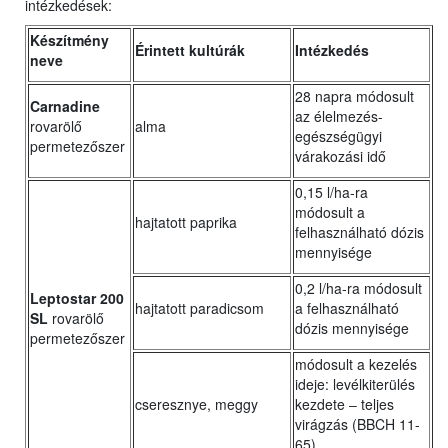
intézkedések:
Készítmény
Érintett kultúrák
Intézkedés
neve
28 napra módosult
Carnadine
az élelmezés-
rovarölő
alma
egészségügyi
permetezőszer
várakozási idő
0,15 l/ha-ra
módosult a
hajtatott paprika
felhasználható dózis
mennyisége
0,2 l/ha-ra módosult
Leptostar 200
hajtatott paradicsom
a felhasználható
SL
rovarölő
dózis mennyisége
permetezőszer
módosult a kezelés
ideje: levélkiterülés
cseresznye, meggy
kezdete ‒ teljes
virágzás (BBCH 11-
65)