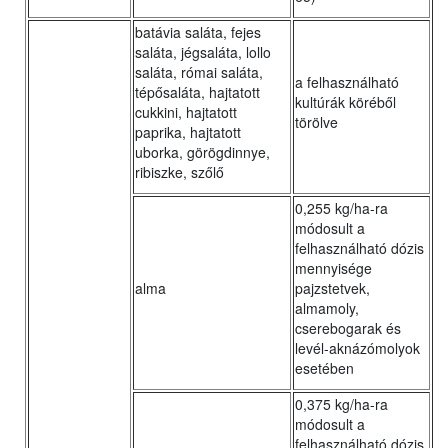
batávia saláta, fejes
saláta, jégsaláta, lollo
saláta, római saláta,
a felhasználható
tépősaláta, hajtatott
kultúrák köréből
cukkini, hajtatott
törölve
paprika, hajtatott
uborka, görögdinnye,
ribiszke, szőlő
0,255 kg/ha-ra
módosult a
felhasználható dózis
mennyisége
alma
pajzstetvek,
almamoly,
cserebogarak és
levél-aknázómolyok
esetében
0,375 kg/ha-ra
módosult a
felhasználható dózis