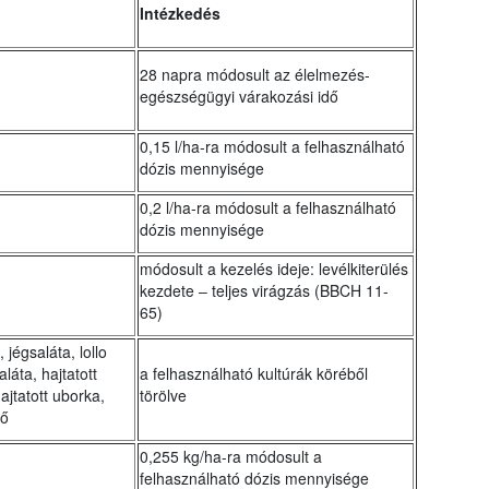
Intézkedés
28 napra módosult az élelmezés-
egészségügyi várakozási idő
0,15 l/ha-ra módosult a felhasználható
dózis mennyisége
0,2 l/ha-ra módosult a felhasználható
dózis mennyisége
módosult a kezelés ideje: levélkiterülés
kezdete ‒ teljes virágzás (BBCH 11-
65)
 jégsaláta, lollo
láta, hajtatott
a felhasználható kultúrák köréből
hajtatott uborka,
törölve
lő
0,255 kg/ha-ra módosult a
felhasználható dózis mennyisége