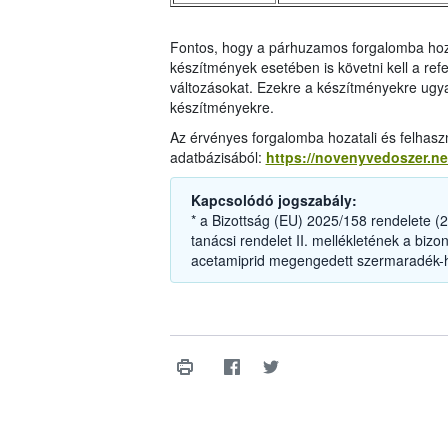
Fontos, hogy a párhuzamos forgalomba hoza
készítmények esetében is követni kell a r
változásokat. Ezekre a készítményekre ugya
készítményekre.
Az érvényes forgalomba hozatali és felhasz
adatbázisából:
https://novenyvedoszer.n
Kapcsolódó jogszabály:
* a Bizottság (EU) 2025/158 rendelete (
tanácsi rendelet II. mellékletének a bizo
acetamiprid megengedett szermaradék-ha