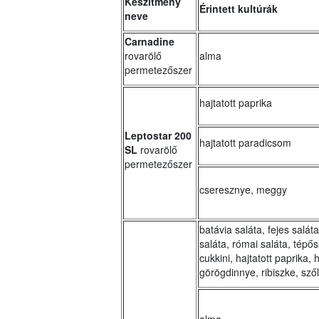
Készítmény
Érintett kultúrák
neve
Carnadine
rovarölő
alma
permetezőszer
hajtatott paprika
Leptostar 200
hajtatott paradicsom
SL
rovarölő
permetezőszer
cseresznye, meggy
batávia saláta, fejes saláta,
saláta, római saláta, tépősa
cukkini, hajtatott paprika, 
görögdinnye, ribiszke, sző