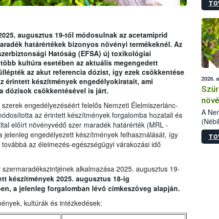
TO
kőris
jelen
talál
azono
 2025. augusztus 19-től módosulnak az acetamiprid
folyta
radék határértékek bizonyos növényi termékeknél. Az
intéz
szerbiztonsági Hatóság (EFSA) új toxikológiai
össze
y több kultúra esetében az aktuális megengedett
érdek
lépték az akut referencia dózist, így ezek csökkentése
2026. 
 érintett készítmények engedélyokiratait, ami
Szür
a dózisok csökkentésével is járt.
növé
 szerek engedélyezéséért felelős Nemzeti Élelmiszerlánc-
szől
A Nem
 módosította az érintett készítmények forgalomba hozatali és
(Nébi
 által előírt növényvédő szer maradék határérték (MRL -
Klart
 jelenleg engedélyezett készítmények felhasználását, így
TO
módos
t, továbbá az élelmezés-egészségügyi várakozási idő
egész
felha
célja
j szermaradékszintjének alkalmazása 2025. augusztus 19-
lehet
tt készítmények 2025. augusztus 18-ig
Az Or
ben, a jelenleg forgalomban lévő címkeszöveg alapján.
felha
mények, kultúrák és intézkedések:
terme