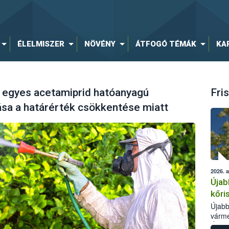
ÉLELMISZER
NÖVÉNY
ÁTFOGÓ TÉMÁK
KA
k egyes acetamiprid hatóanyagú
Fris
sa a határérték csökkentése miatt
2026. 
Újab
kőri
Újabb
várme
Élelm