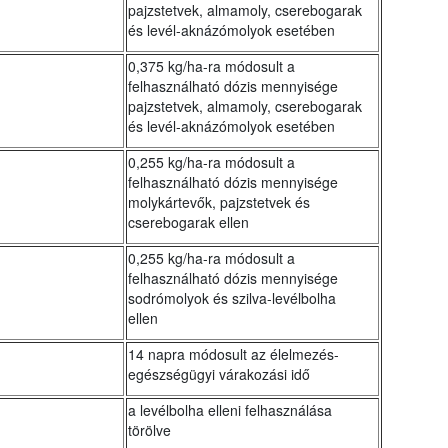
pajzstetvek, almamoly, cserebogarak
és levél-aknázómolyok esetében
0,375 kg/ha-ra módosult a
felhasználható dózis mennyisége
pajzstetvek, almamoly, cserebogarak
és levél-aknázómolyok esetében
0,255 kg/ha-ra módosult a
felhasználható dózis mennyisége
molykártevők, pajzstetvek és
cserebogarak ellen
0,255 kg/ha-ra módosult a
felhasználható dózis mennyisége
sodrómolyok és szilva-levélbolha
ellen
14 napra módosult az élelmezés-
egészségügyi várakozási idő
a levélbolha elleni felhasználása
törölve