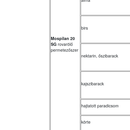
alma
birs
Mospilan 20
SG
rovarölő
permetezőszer
nektarin, őszibarack
kajszibarack
hajtatott paradicsom
körte