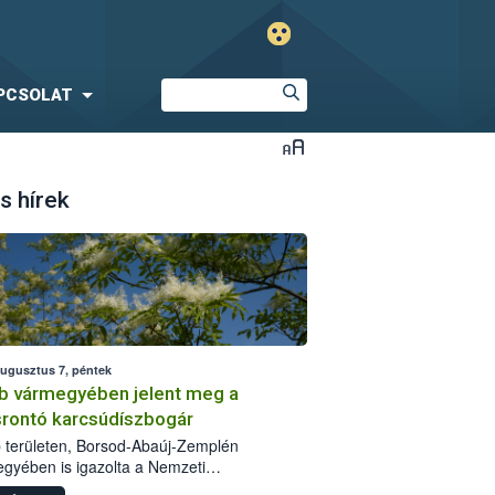
PCSOLAT
s hírek
augusztus 7, péntek
b vármegyében jelent meg a
srontó karcsúdíszbogár
 területen, Borsod-Abaúj-Zemplén
gyében is igazolta a Nemzeti
iszerlánc-biztonsági Hivatal (Nébih) a