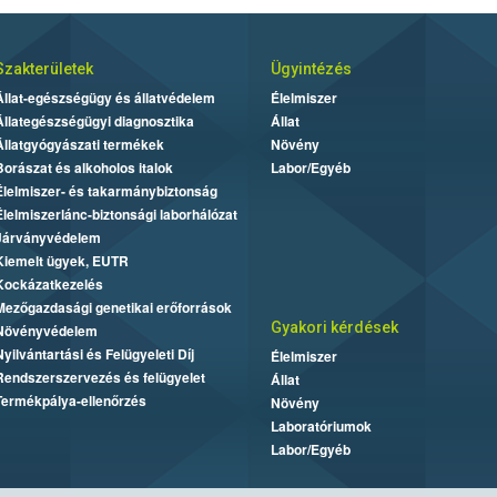
Szakterületek
Ügyintézés
Állat-egészségügy és állatvédelem
Élelmiszer
Állategészségügyi diagnosztika
Állat
Állatgyógyászati termékek
Növény
Borászat és alkoholos italok
Labor/Egyéb
Élelmiszer- és takarmánybiztonság
Élelmiszerlánc-biztonsági laborhálózat
Járványvédelem
Kiemelt ügyek, EUTR
Kockázatkezelés
Mezőgazdasági genetikai erőforrások
Gyakori kérdések
Növényvédelem
Nyilvántartási és Felügyeleti Díj
Élelmiszer
Rendszerszervezés és felügyelet
Állat
Termékpálya-ellenőrzés
Növény
Laboratóriumok
Labor/Egyéb