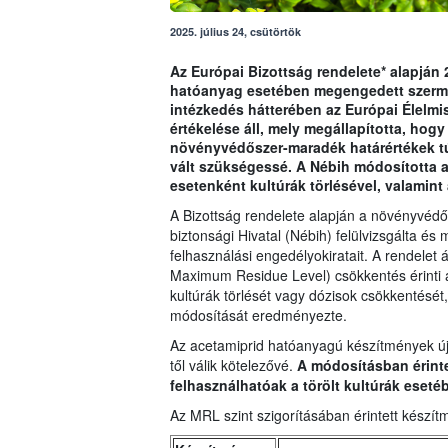
2025. július 24, csütörtök
Az Európai Bizottság rendelete* alapján
hatóanyag esetében megengedett szerma
intézkedés hátterében az Európai Élelmi
értékelése áll, mely megállapította, hog
növényvédőszer-maradék határértékek túl
vált szükségessé. A Nébih módosította az
esetenként kultúrák törlésével, valamint 
A Bizottság rendelete alapján a növényvédő
biztonsági Hivatal (Nébih) felülvizsgálta és
felhasználási engedélyokiratait. A rendelet
Maximum Residue Level) csökkentés érinti a
kultúrák törlését vagy dózisok csökkentésé
módosítását eredményezte.
Az acetamiprid hatóanyagú készítmények ú
től válik kötelezővé.
A módosításban érinte
felhasználhatóak a törölt kultúrák eseté
Az MRL szint szigorításában érintett készít