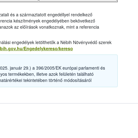
tali és a származtatott engedéllyel rendelkező
eferencia készítmények engedélyében bekövetkező
nazok az előírások vonatkoznak, mint a referencia
nálási engedélyek letölthetők a Nébih Növényvédő szerek
ebih.gov.hu/Engedelykereso/kereso
2025. január 29.) a 396/2005/EK európai parlamenti és
nyos termékekben, illetve azok felületén található
tárértékei tekintetében történő módosításáról