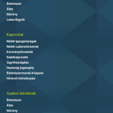
Élelmiszer
Állat
Növény
Labor/Egyéb
Kapcsolat
Nébih Igazgatóságok
Nébih Laboratóriumok
Kormányhivatalok
Sajtókapcsolat
Ügyfélszolgálat
Hatósági jogsegély
Élelmiszermentő Központ
Hírlevél feliratkozás
Gyakori kérdések
Élelmiszer
Állat
Növény