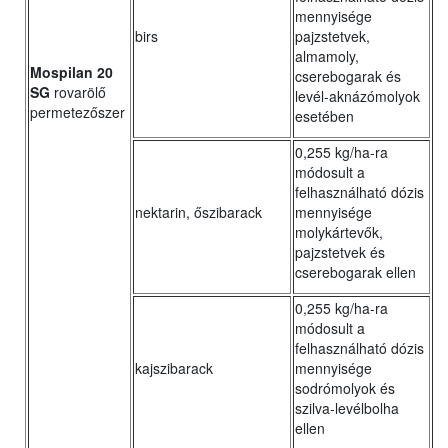
mennyisége
birs
pajzstetvek,
almamoly,
Mospilan 20
cserebogarak és
SG
rovarölő
levél-aknázómolyok
permetezőszer
esetében
0,255 kg/ha-ra
módosult a
felhasználható dózis
nektarin, őszibarack
mennyisége
molykártevők,
pajzstetvek és
cserebogarak ellen
0,255 kg/ha-ra
módosult a
felhasználható dózis
kajszibarack
mennyisége
sodrómolyok és
szilva-levélbolha
ellen