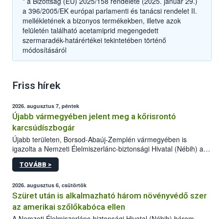
* a Bizottság (EU) 2025/158 rendelete (2025. január 29.)
a 396/2005/EK európai parlamenti és tanácsi rendelet II.
mellékletének a bizonyos termékekben, illetve azok
felületén található acetamiprid megengedett
szermaradék-határértékei tekintetében történő
módosításáról
Friss hírek
2026. augusztus 7, péntek
Újabb vármegyében jelent meg a kőrisrontó
karcsúdíszbogár
Újabb területen, Borsod-Abaúj-Zemplén vármegyében is
igazolta a Nemzeti Élelmiszerlánc-biztonsági Hivatal (Nébih) a
kőrisrontó karcsúdíszbogár (Agrilus planipennis) jelenlétét. A
TOVÁBB >
kártevőt nem csak színcsapdában találták meg, de már fertőzött
fában is azonosították. A növényvédelmi szakemberek folytatják
az intenzív felderítést, emellett az intézkedéseket a szlovák
2026. augusztus 6, csütörtök
hatósággal is összehangolják a terjedés megállítása érdekében.
Szüret után is alkalmazható három növényvédő szer
az amerikai szőlőkabóca ellen
A Nemzeti Élelmiszerlánc-biztonsági Hivatal (Nébih) három