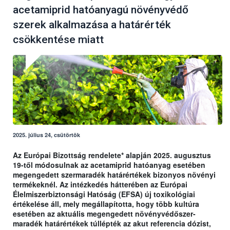
acetamiprid hatóanyagú növényvédő
szerek alkalmazása a határérték
csökkentése miatt
2025. július 24, csütörtök
Az Európai Bizottság rendelete* alapján 2025. augusztus
19-től módosulnak az acetamiprid hatóanyag esetében
megengedett szermaradék határértékek bizonyos növényi
termékeknél. Az intézkedés hátterében az Európai
Élelmiszerbiztonsági Hatóság (EFSA) új toxikológiai
értékelése áll, mely megállapította, hogy több kultúra
esetében az aktuális megengedett növényvédőszer-
maradék határértékek túllépték az akut referencia dózist,