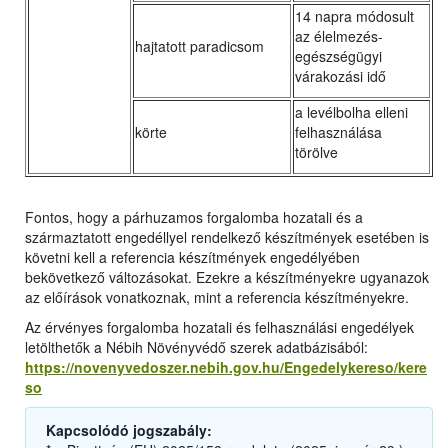
14 napra módosult
az élelmezés-
hajtatott paradicsom
egészségügyi
várakozási idő
a levélbolha elleni
körte
felhasználása
törölve
Fontos, hogy a párhuzamos forgalomba hozatali és a
származtatott engedéllyel rendelkező készítmények esetében is
követni kell a referencia készítmények engedélyében
bekövetkező változásokat. Ezekre a készítményekre ugyanazok
az előírások vonatkoznak, mint a referencia készítményekre.
Az érvényes forgalomba hozatali és felhasználási engedélyek
letölthetők a Nébih Növényvédő szerek adatbázisából:
https://novenyvedoszer.nebih.gov.hu/Engedelykereso/kere
so
Kapcsolódó jogszabály: