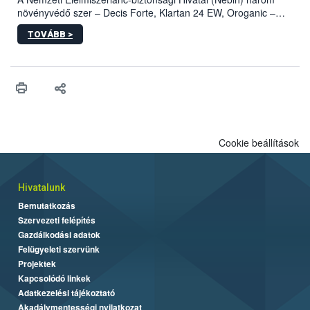
növényvédő szer – Decis Forte, Klartan 24 EW, Oroganic –
engedélyokiratát módosította, így azok a szüretet követően,
TOVÁBB >
egészen a vesszőérettség (BBCH 91) stádiumáig
felhasználhatóak a szőlőben. A kiterjesztések célja, hogy a korai
érésű szőlőkben is legyen lehetőség a károsító elleni további
védekezésre. Az Oroganic készítmény kis kiszerelésben kiskerti
felhasználók számára is elérhető és ökológiai termesztésben is
engedélyezett.
Cookie beállítások
Hivatalunk
Bemutatkozás
Szervezeti felépítés
Gazdálkodási adatok
Felügyeleti szervünk
Projektek
Kapcsolódó linkek
Adatkezelési tájékoztató
Akadálymentességi nyilatkozat