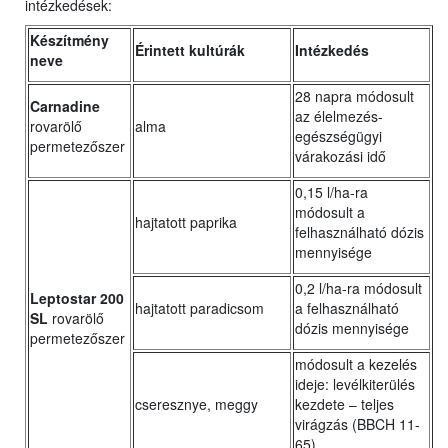
intézkedések:
Készítmény
Érintett kultúrák
Intézkedés
neve
28 napra módosult
Carnadine
az élelmezés-
rovarölő
alma
egészségügyi
permetezőszer
várakozási idő
0,15 l/ha-ra
módosult a
hajtatott paprika
felhasználható dózis
mennyisége
0,2 l/ha-ra módosult
Leptostar 200
hajtatott paradicsom
a felhasználható
SL
rovarölő
dózis mennyisége
permetezőszer
módosult a kezelés
ideje: levélkiterülés
cseresznye, meggy
kezdete ‒ teljes
virágzás (BBCH 11-
65)