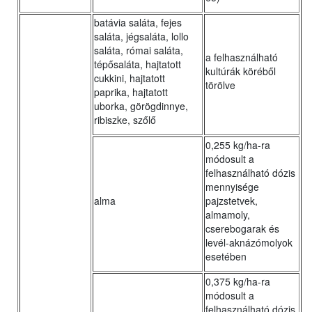
batávia saláta, fejes
saláta, jégsaláta, lollo
saláta, római saláta,
a felhasználható
tépősaláta, hajtatott
kultúrák köréből
cukkini, hajtatott
törölve
paprika, hajtatott
uborka, görögdinnye,
ribiszke, szőlő
0,255 kg/ha-ra
módosult a
felhasználható dózis
mennyisége
alma
pajzstetvek,
almamoly,
cserebogarak és
levél-aknázómolyok
esetében
0,375 kg/ha-ra
módosult a
felhasználható dózis