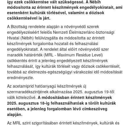
így ezek csökkentése vált szükségessé. A Nébih
módosította az érintett készítmények engedélyokiratait, ami
esetenként kultúrák törlésével, valamint a dózisok
csökkentésével is járt.
A Bizottság rendelete alapján a növényvédő szerek
engedélyezéséért felelős Nemzeti Élelmiszerlánc-biztonsági
Hivatal (Nébih) felülvizsgálta és módosította az érintett
készítmények forgalomba hozatali és felhasználási
engedélyokiratait. A rendelet által előírt növényvédő szer
maradék határérték (MRL - Maximum Residue Level)
csökkentés érinti a jelenleg engedélyezett készítmények
felhasználását, így kultúrák törlését vagy dózisok csökkentését,
továbbá az élelmezés-egészségügyi várakozási idő módosítását
eredményezte.
Az acetamiprid hatóanyagú készítmények új
szermaradékszintjének alkalmazása 2025. augusztus 19-től
válik kötelezővé.
A módosításban érintett készítmények
2025. augusztus 18-ig felhasználhatóak a törölt kultúrák
esetében, a jelenleg forgalomban lévő címkeszöveg
alapján.
Az MRL szint szigorításában érintett készítmények, kultúrák és