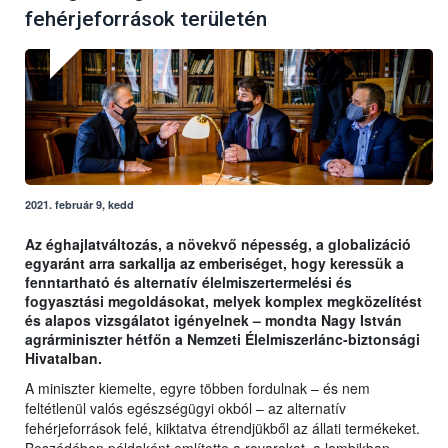
fehérjeforrások területén
2021. február 9, kedd
Az éghajlatváltozás, a növekvő népesség, a globalizáció
egyaránt arra sarkallja az emberiséget, hogy keressük a
fenntartható és alternatív élelmiszertermelési és
fogyasztási megoldásokat, melyek komplex megközelítést
és alapos vizsgálatot igényelnek – mondta Nagy István
agrárminiszter hétfőn a Nemzeti Élelmiszerlánc-biztonsági
Hivatalban.
A miniszter kiemelte, egyre többen fordulnak – és nem
feltétlenül valós egészségügyi okból – az alternatív
fehérjeforrások felé, kiiktatva étrendjükből az állati termékeket.