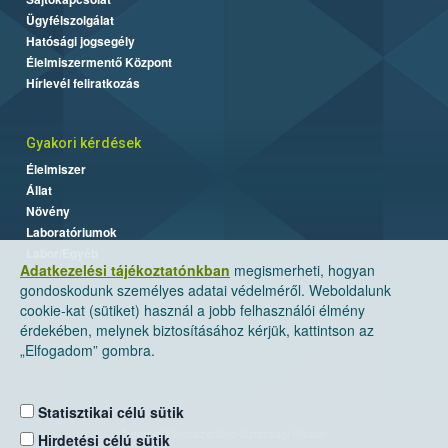
Ügyfélszolgálat
Hatósági jogsegély
Élelmiszermentő Központ
Hírlevél feliratkozás
Gyakori kérdések
Élelmiszer
Állat
Növény
Laboratóriumok
Labor/Egyéb
Adatkezelési tájékoztatónkban
megismerheti, hogyan
gondoskodunk személyes adatai védelméről. Weboldalunk
cookie-kat (sütiket) használ a jobb felhasználói élmény
érdekében, melynek biztosításához kérjük, kattintson az
„Elfogadom” gombra.
Statisztikai célú sütik
Nemzeti Élelmiszerlánc-biztonsági Hivatal
Hirdetési célú sütik