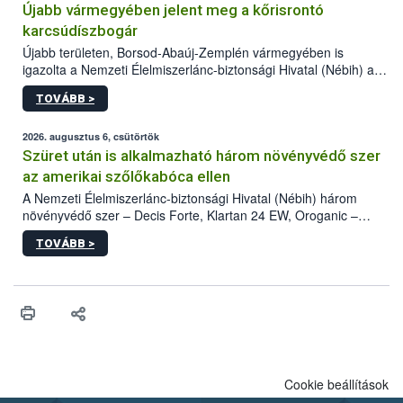
Újabb vármegyében jelent meg a kőrisrontó
karcsúdíszbogár
Újabb területen, Borsod-Abaúj-Zemplén vármegyében is
igazolta a Nemzeti Élelmiszerlánc-biztonsági Hivatal (Nébih) a
kőrisrontó karcsúdíszbogár (Agrilus planipennis) jelenlétét. A
TOVÁBB >
kártevőt nem csak színcsapdában találták meg, de már fertőzött
fában is azonosították. A növényvédelmi szakemberek folytatják
az intenzív felderítést, emellett az intézkedéseket a szlovák
2026. augusztus 6, csütörtök
hatósággal is összehangolják a terjedés megállítása érdekében.
Szüret után is alkalmazható három növényvédő szer
az amerikai szőlőkabóca ellen
A Nemzeti Élelmiszerlánc-biztonsági Hivatal (Nébih) három
növényvédő szer – Decis Forte, Klartan 24 EW, Oroganic –
engedélyokiratát módosította, így azok a szüretet követően,
TOVÁBB >
egészen a vesszőérettség (BBCH 91) stádiumáig
felhasználhatóak a szőlőben. A kiterjesztések célja, hogy a korai
érésű szőlőkben is legyen lehetőség a károsító elleni további
védekezésre. Az Oroganic készítmény kis kiszerelésben kiskerti
felhasználók számára is elérhető és ökológiai termesztésben is
engedélyezett.
Cookie beállítások