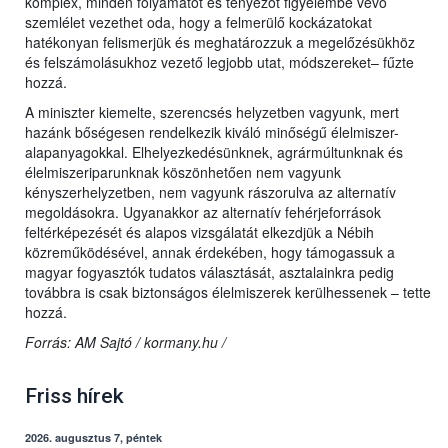
komplex, minden folyamatot és tényezőt figyelembe vevő
szemlélet vezethet oda, hogy a felmerülő kockázatokat
hatékonyan felismerjük és meghatározzuk a megelőzésükhöz
és felszámolásukhoz vezető legjobb utat, módszereket– fűzte
hozzá.
A miniszter kiemelte, szerencsés helyzetben vagyunk, mert
hazánk bőségesen rendelkezik kiváló minőségű élelmiszer-
alapanyagokkal. Elhelyezkedésünknek, agrármúltunknak és
élelmiszeriparunknak köszönhetően nem vagyunk
kényszerhelyzetben, nem vagyunk rászorulva az alternatív
megoldásokra. Ugyanakkor az alternatív fehérjeforrások
feltérképezését és alapos vizsgálatát elkezdjük a Nébih
közreműködésével, annak érdekében, hogy támogassuk a
magyar fogyasztók tudatos választását, asztalainkra pedig
továbbra is csak biztonságos élelmiszerek kerülhessenek – tette
hozzá.
Forrás: AM Sajtó / kormany.hu /
Friss hírek
2026. augusztus 7, péntek