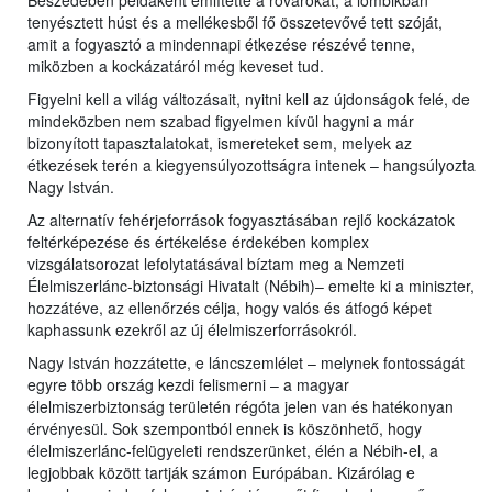
Beszédében példaként említette a rovarokat, a lombikban
tenyésztett húst és a mellékesből fő összetevővé tett szóját,
amit a fogyasztó a mindennapi étkezése részévé tenne,
miközben a kockázatáról még keveset tud.
Figyelni kell a világ változásait, nyitni kell az újdonságok felé, de
mindeközben nem szabad figyelmen kívül hagyni a már
bizonyított tapasztalatokat, ismereteket sem, melyek az
étkezések terén a kiegyensúlyozottságra intenek – hangsúlyozta
Nagy István.
Az alternatív fehérjeforrások fogyasztásában rejlő kockázatok
feltérképezése és értékelése érdekében komplex
vizsgálatsorozat lefolytatásával bíztam meg a Nemzeti
Élelmiszerlánc-biztonsági Hivatalt (Nébih)– emelte ki a miniszter,
hozzátéve, az ellenőrzés célja, hogy valós és átfogó képet
kaphassunk ezekről az új élelmiszerforrásokról.
Nagy István hozzátette, e láncszemlélet – melynek fontosságát
egyre több ország kezdi felismerni – a magyar
élelmiszerbiztonság területén régóta jelen van és hatékonyan
érvényesül. Sok szempontból ennek is köszönhető, hogy
élelmiszerlánc-felügyeleti rendszerünket, élén a Nébih-el, a
legjobbak között tartják számon Európában. Kizárólag e