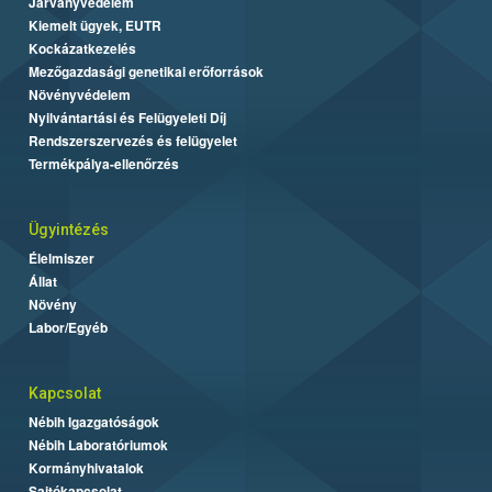
Járványvédelem
Kiemelt ügyek, EUTR
Kockázatkezelés
Mezőgazdasági genetikai erőforrások
Növényvédelem
Nyilvántartási és Felügyeleti Díj
Rendszerszervezés és felügyelet
Termékpálya-ellenőrzés
Ügyintézés
Élelmiszer
Állat
Növény
Labor/Egyéb
Kapcsolat
Nébih Igazgatóságok
Nébih Laboratóriumok
Kormányhivatalok
Sajtókapcsolat