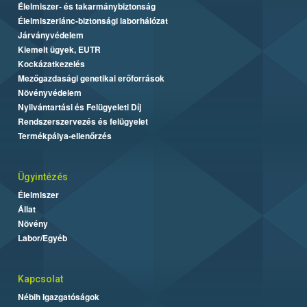
Élelmiszer- és takarmánybiztonság
Élelmiszerlánc-biztonsági laborhálózat
Járványvédelem
Kiemelt ügyek, EUTR
Kockázatkezelés
Mezőgazdasági genetikai erőforrások
Növényvédelem
Nyilvántartási és Felügyeleti Díj
Rendszerszervezés és felügyelet
Termékpálya-ellenőrzés
Ügyintézés
Élelmiszer
Állat
Növény
Labor/Egyéb
Kapcsolat
Nébih Igazgatóságok