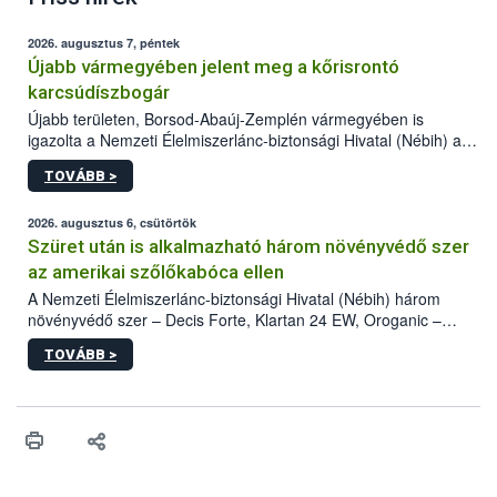
2026. augusztus 7, péntek
Újabb vármegyében jelent meg a kőrisrontó
karcsúdíszbogár
Újabb területen, Borsod-Abaúj-Zemplén vármegyében is
igazolta a Nemzeti Élelmiszerlánc-biztonsági Hivatal (Nébih) a
kőrisrontó karcsúdíszbogár (Agrilus planipennis) jelenlétét. A
TOVÁBB >
kártevőt nem csak színcsapdában találták meg, de már fertőzött
fában is azonosították. A növényvédelmi szakemberek folytatják
az intenzív felderítést, emellett az intézkedéseket a szlovák
2026. augusztus 6, csütörtök
hatósággal is összehangolják a terjedés megállítása érdekében.
Szüret után is alkalmazható három növényvédő szer
az amerikai szőlőkabóca ellen
A Nemzeti Élelmiszerlánc-biztonsági Hivatal (Nébih) három
növényvédő szer – Decis Forte, Klartan 24 EW, Oroganic –
engedélyokiratát módosította, így azok a szüretet követően,
TOVÁBB >
egészen a vesszőérettség (BBCH 91) stádiumáig
felhasználhatóak a szőlőben. A kiterjesztések célja, hogy a korai
érésű szőlőkben is legyen lehetőség a károsító elleni további
védekezésre. Az Oroganic készítmény kis kiszerelésben kiskerti
felhasználók számára is elérhető és ökológiai termesztésben is
engedélyezett.