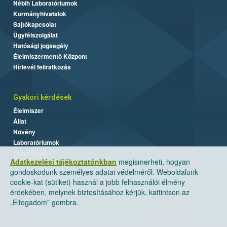
Nébih Laboratóriumok
Kormányhivatalok
Sajtókapcsolat
Ügyfélszolgálat
Hatósági jogsegély
Élelmiszermentő Központ
Hírlevél feliratkozás
Gyakori kérdések
Élelmiszer
Állat
Növény
Laboratóriumok
Labor/Egyéb
Adatkezelési tájékoztatónkban
megismerheti, hogyan
gondoskodunk személyes adatai védelméről. Weboldalunk
cookie-kat (sütiket) használ a jobb felhasználói élmény
érdekében, melynek biztosításához kérjük, kattintson az
„Elfogadom” gombra.