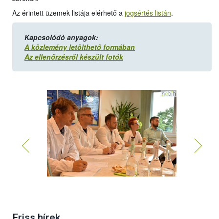
Az érintett üzemek listája elérhető a
jogsértés listán
.
Kapcsolódó anyagok:
A közlemény letölthető formában
Az ellenőrzésről készült fotók
Friss hírek