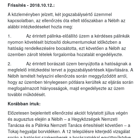
Frissítés - 2018.10.12.:
A közleményben jelzett, két jogszabálysértő üzemmel
kapcsolatban, az ellenőrzés óta eltelt időszakban a Nébih az
alábbi intézkedéseket hozta meg:
1. Az érintett pálinka-előállító üzem a kérdéses pálinkák
nyomon követését biztosító dokumentumokat időközben a
hatóság rendelkezésére bocsátotta, ezt követően a Nébih az
üzemben zárolt tételek forgalomba hozatalát engedélyezte.
2. Az érintett borászati üzem benyújtotta a hatóságnak a
megfelelő intézkedési tervet a jogszabálysértések kijavítására. A
Nébih ismételt helyszíni ellenőrzés során meggyőződött arról,
hogy az üzemben ténylegesen pótlásra kerültek az eljárás során
megfogalmazott hiányosságok, majd engedélyezte az üzem
további működését.
Korábban írtuk:
Előzetesen bejelentett ellenőrzési akciót folytatott július végén
és augusztus elején a Nébih – a Hegyközségek Nemzeti
Tanácsa és a Pálinka Nemzeti Tanács értesítését követően – a
Tokaj-hegyaljai borvidéken. A 12 településre kiterjedő vizsgálat
során a hatósági szakemberek a borászatokkal együttműködve