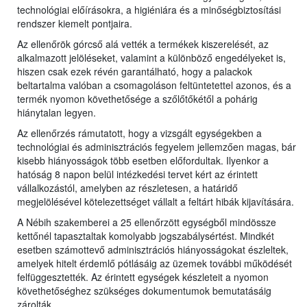
technológiai előírásokra, a higiéniára és a minőségbiztosítási
rendszer kiemelt pontjaira.
Az ellenőrök górcső alá vették a termékek kiszerelését, az
alkalmazott jelöléseket, valamint a különböző engedélyeket is,
hiszen csak ezek révén garantálható, hogy a palackok
beltartalma valóban a csomagoláson feltüntetettel azonos, és a
termék nyomon követhetősége a szőlőtőkétől a pohárig
hiánytalan legyen.
Az ellenőrzés rámutatott, hogy a vizsgált egységekben a
technológiai és adminisztrációs fegyelem jellemzően magas, bár
kisebb hiányosságok több esetben előfordultak. Ilyenkor a
hatóság 8 napon belül intézkedési tervet kért az érintett
vállalkozástól, amelyben az részletesen, a határidő
megjelölésével kötelezettséget vállalt a feltárt hibák kijavítására.
A Nébih szakemberei a 25 ellenőrzött egységből mindössze
kettőnél tapasztaltak komolyabb jogszabálysértést. Mindkét
esetben számottevő adminisztrációs hiányosságokat észleltek,
amelyek hitelt érdemlő pótlásáig az üzemek további működését
felfüggesztették. Az érintett egységek készleteit a nyomon
követhetőséghez szükséges dokumentumok bemutatásáig
zárolták.