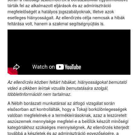
tárták fel az alkalmazott eljárások és az adminisztráció
megfelelőségét a hatályos jogszabályoknak, illetve azok
esetleges hiányosságait. Az ellenőrzés célja nemcsak a hibák
feltárása volt, hanem a szakmai segítségnyújtás is.
Az ellenőrzés közben feltárt hibákat, hiányosságokat bemutató
videó a cikkben leírtak vizuális bemutatására szolgál,
többletinformációt nem tartalmaz.
A Nébih borászati munkatársai az átfogó vizsgálat során
elsősorban azt kontrollálták, hogy a Tokaji borkülönlegességek
valóban megfelelnek-e a termékleírásoknak, azaz a leszüretelt
aszúszemek mennyisége megfelel-e a belőlük készült minőségi
kategóriákhoz szükséges mennyiségnek. Az ellenőrzés kiterjedt
továbbá a készletek és az adminisztráció egyezőségére, a