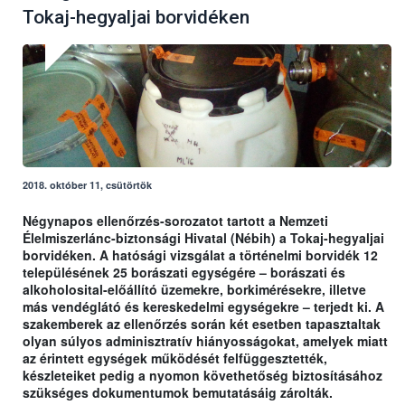
Tokaj-hegyaljai borvidéken
2018. október 11, csütörtök
Négynapos ellenőrzés-sorozatot tartott a Nemzeti
Élelmiszerlánc-biztonsági Hivatal (Nébih) a Tokaj-hegyaljai
borvidéken. A hatósági vizsgálat a történelmi borvidék 12
településének 25 borászati egységére – borászati és
alkoholosital-előállító üzemekre, borkimérésekre, illetve
más vendéglátó és kereskedelmi egységekre – terjedt ki. A
szakemberek az ellenőrzés során két esetben tapasztaltak
olyan súlyos adminisztratív hiányosságokat, amelyek miatt
az érintett egységek működését felfüggesztették,
készleteiket pedig a nyomon követhetőség biztosításához
szükséges dokumentumok bemutatásáig zárolták.