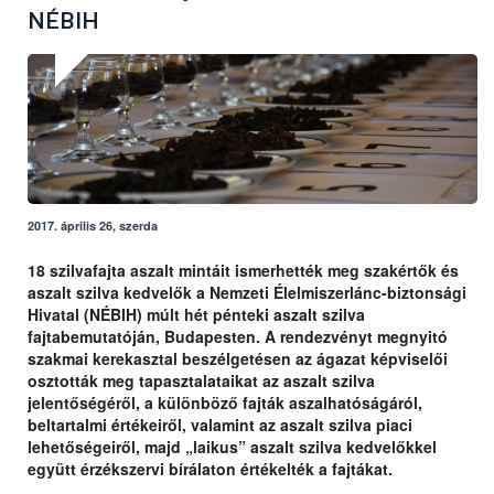
NÉBIH
2017. április 26, szerda
18 szilvafajta aszalt mintáit ismerhették meg szakértők és
aszalt szilva kedvelők a Nemzeti Élelmiszerlánc-biztonsági
Hivatal (NÉBIH) múlt hét pénteki aszalt szilva
fajtabemutatóján, Budapesten. A rendezvényt megnyitó
szakmai kerekasztal beszélgetésen az ágazat képviselői
osztották meg tapasztalataikat az aszalt szilva
jelentőségéről, a különböző fajták aszalhatóságáról,
beltartalmi értékeiről, valamint az aszalt szilva piaci
lehetőségeiről, majd „laikus” aszalt szilva kedvelőkkel
együtt érzékszervi bírálaton értékelték a fajtákat.