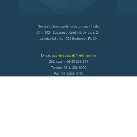
Nemzeti Élelmiszerlánc-biztonsági Hivatal
Cím: 1024 Budapest, Keleti Károly utca. 24.
Levelezési cím: 1525 Budapest. Pf. 30.
E-mail:
ugyfelszolgalat@nebih.gov.hu
Zöld szám: 06-80/263-244
Telefon: 06-1/ 336-9000
Fax: 06-1/336-9479