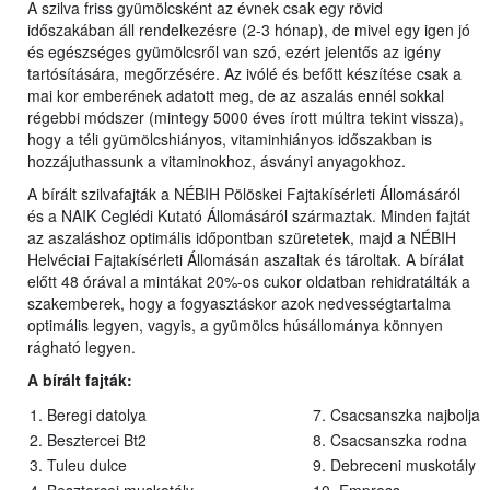
A szilva friss gyümölcsként az évnek csak egy rövid
időszakában áll rendelkezésre (2-3 hónap), de mivel egy igen jó
és egészséges gyümölcsről van szó, ezért jelentős az igény
tartósítására, megőrzésére. Az ivólé és befőtt készítése csak a
mai kor emberének adatott meg, de az aszalás ennél sokkal
régebbi módszer (mintegy 5000 éves írott múltra tekint vissza),
hogy a téli gyümölcshiányos, vitaminhiányos időszakban is
hozzájuthassunk a vitaminokhoz, ásványi anyagokhoz.
A bírált szilvafajták a NÉBIH Pölöskei Fajtakísérleti Állomásáról
és a NAIK Ceglédi Kutató Állomásáról származtak. Minden fajtát
az aszaláshoz optimális időpontban szüretetek, majd a NÉBIH
Helvéciai Fajtakísérleti Állomásán aszaltak és tároltak. A bírálat
előtt 48 órával a mintákat 20%-os cukor oldatban rehidratálták a
szakemberek, hogy a fogyasztáskor azok nedvességtartalma
optimális legyen, vagyis, a gyümölcs húsállománya könnyen
rágható legyen.
A bírált fajták:
1. Beregi datolya
7. Csacsanszka najbolja
2. Besztercei Bt2
8. Csacsanszka rodna
3. Tuleu dulce
9. Debreceni muskotály