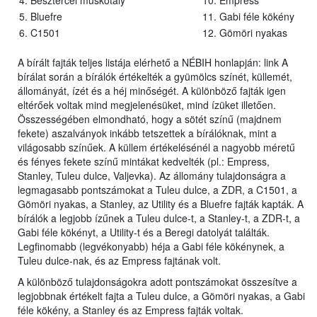
4. Besztercei muskotály
10. Empress
5. Bluefre
11. Gabi féle kökény
6. C1501
12. Gömöri nyakas
A bírált fajták teljes listája elérhető a NÉBIH honlapján: link A
bírálat során a bírálók értékelték a gyümölcs színét, küllemét,
állományát, ízét és a héj minőségét. A különböző fajták igen
eltérőek voltak mind megjelenésüket, mind ízüket illetően.
Összességében elmondható, hogy a sötét színű (majdnem
fekete) aszalványok inkább tetszettek a bírálóknak, mint a
világosabb színűek. A küllem értékelésénél a nagyobb méretű
és fényes fekete színű mintákat kedvelték (pl.: Empress,
Stanley, Tuleu dulce, Valjevka). Az állomány tulajdonságra a
legmagasabb pontszámokat a Tuleu dulce, a ZDR, a C1501, a
Gömöri nyakas, a Stanley, az Utility és a Bluefre fajták kapták. A
bírálók a legjobb ízűnek a Tuleu dulce-t, a Stanley-t, a ZDR-t, a
Gabi féle kökényt, a Utility-t és a Beregi datolyát találták.
Legfinomabb (legvékonyabb) héja a Gabi féle kökénynek, a
Tuleu dulce-nak, és az Empress fajtának volt.
A különböző tulajdonságokra adott pontszámokat összesítve a
legjobbnak értékelt fajta a Tuleu dulce, a Gömöri nyakas, a Gabi
féle kökény, a Stanley és az Empress fajták voltak.