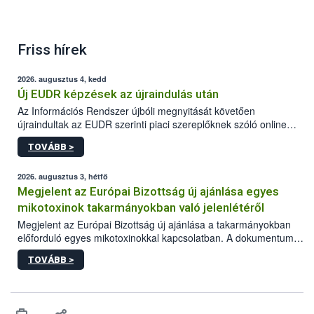
Friss hírek
2026. augusztus 4, kedd
Új EUDR képzések az újraindulás után
Az Információs Rendszer újbóli megnyitását követően
újraindultak az EUDR szerinti piaci szereplőknek szóló online
képzések.
TOVÁBB >
2026. augusztus 3, hétfő
Megjelent az Európai Bizottság új ajánlása egyes
mikotoxinok takarmányokban való jelenlétéről
Megjelent az Európai Bizottság új ajánlása a takarmányokban
előforduló egyes mikotoxinokkal kapcsolatban. A dokumentum
2027-től új irányértékek alkalmazását írja elő, és a jelenleg
TOVÁBB >
hatályos uniós ajánlások helyébe lép.