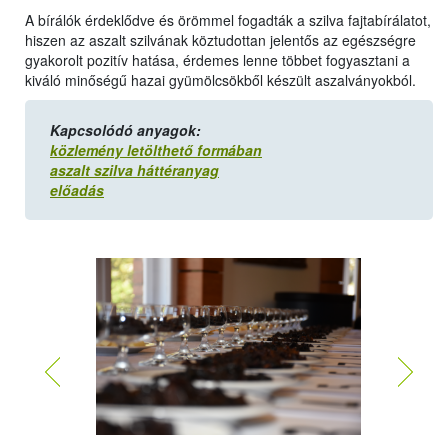
A bírálók érdeklődve és örömmel fogadták a szilva fajtabírálatot,
hiszen az aszalt szilvának köztudottan jelentős az egészségre
gyakorolt pozitív hatása, érdemes lenne többet fogyasztani a
kiváló minőségű hazai gyümölcsökből készült aszalványokból.
Kapcsolódó anyagok:
közlemény letölthető formában
aszalt szilva háttéranyag
előadás