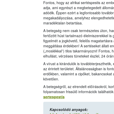
Fontos, hogy az afrikai sertéspestis az emb
adja, ami egyrészt a megbetegedett állomán
adódik. Éppen ezért a legfontosabb továbbra
megakadályozása, amelyhez elengedhetetlen 
maradéktalan betartása.
A betegség nem csak természetes úton, hanem
fertőzött húst tartalmazó élelmiszerekkel is 
figyelmét a jogkövető, felelős magatartásra
meggátlása érdekben! A sertéseket állati er
(„moslékkal”) tilos takarmányozni! Fontos, 
elhullást, vérzéses tüneteket észlel, 24 órán
A vírust a kirándulók is továbbterjeszthetik,
az érintett területet. Általánosságban is fo
erdőkben, valamint a cipőket, bakancsokat al
követően.
A betegségről, az elrendelt előírásokról, korl
folyamatosan frissülő információk található
sertespestis
Kapcsolódó anyagok: