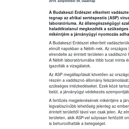
2019. szeptember 29, vasárnap
A Budakeszi Erdészet elkerített vadászter
tegnap az afrikai sertéspestis (ASP) víru
laboratóriuma. Az állategészségügyi sza
haladéktalanul megkezdték a szükséges 
mikéntjére a járványügyi nyomozás adha
A Budakeszi Erdészet elkerített vadászterüle
elmúlt napokban a Nébih-nek. Az országos 
elrendelte az érintett területen a vaddisznó 
A Nébih laboratóriumába több tucat minta ér
igazolták a vizsgálatok.
Az ASP megállapítását követően az országos 
részén a vaddisznó-állomány felszámolását,
szükséges intézkedéseket. Ezek közé tartozik
belül, a járványügyi védekezés szempontjából
A fertőzés megjelenésének mikéntjére a já
legvalószínűbb lehetőség jelenleg az ember
érintett területtől távol van csak jelen. Az e
területen, akik ASP-vel súlyosan fertőzött o
is behurcolhatták a betegséget.