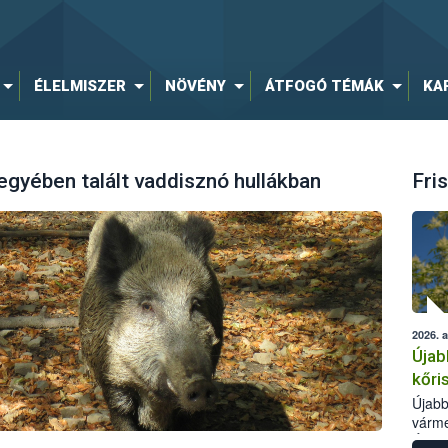
ÉLELMISZER
NÖVÉNY
ÁTFOGÓ TÉMÁK
KA
egyében talált vaddisznó hullákban
Fris
2026. 
Újab
kőri
Újabb
várme
Élelm