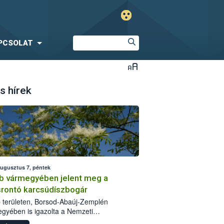
PCSOLAT
s hírek
augusztus 7, péntek
b vármegyében jelent meg a
srontó karcsúdíszbogár
 területen, Borsod-Abaúj-Zemplén
gyében is igazolta a Nemzeti
iszerlánc-biztonsági Hivatal (Nébih) a