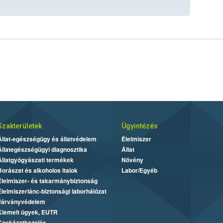
Szakterületek
Ügyintézés
Állat-egészségügy és állatvédelem
Élelmiszer
Állategészségügyi diagnosztika
Állat
Állatgyógyászati termékek
Növény
Borászat és alkoholos italok
Labor/Egyéb
Élelmiszer- és takarmánybiztonság
Élelmiszerlánc-biztonsági laborhálózat
Járványvédelem
Kiemelt ügyek, EUTR
Kockázatkezelés