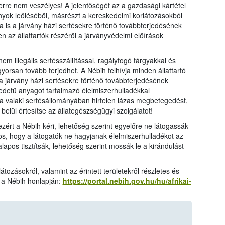
erre nem veszélyes! A jelentőségét az a gazdasági kártétel
yok leöléséből, másrészt a kereskedelmi korlátozásokból
 is a járvány házi sertésekre történő továbbterjedésének
az állattartók részéről a járványvédelmi előírások
 illegális sertésszállítással, ragályfogó tárgyakkal és
gyorsan tovább terjedhet. A Nébih felhívja minden állattartó
 a járvány házi sertésekre történő továbbterjedésének
edetű anyagot tartalmazó élelmiszerhulladékkal
ha valaki sertésállományában hirtelen lázas megbetegedést,
 belül értesítse az állategészségügyi szolgálatot!
 ezért a Nébih kéri, lehetőség szerint egyelőre ne látogassák
ntos, hogy a látogatók ne hagyjanak élelmiszerhulladékot az
apos tisztítsák, lehetőség szerint mossák le a kirándulást
átozásokról, valamint az érintett területekről részletes és
k a Nébih honlapján:
https://portal.nebih.gov.hu/hu/afrikai-