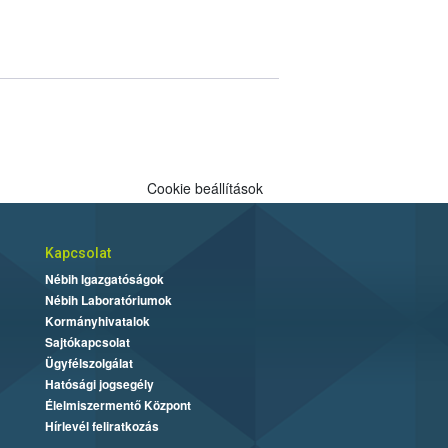
Cookie beállítások
Kapcsolat
Nébih Igazgatóságok
Nébih Laboratóriumok
Kormányhivatalok
Sajtókapcsolat
Ügyfélszolgálat
Hatósági jogsegély
Élelmiszermentő Központ
Hírlevél feliratkozás