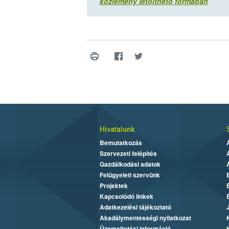
közlemény letölthető formában
Hivatalunk
Bemutatkozás
Szervezeti felépítés
Gazdálkodási adatok
Felügyeleti szervünk
Projektek
Kapcsolódó linkek
Adatkezelési tájékoztató
Akadálymentességi nyilatkozat
Üzemeltetési információ