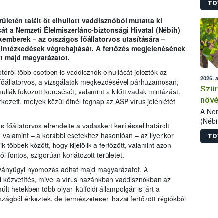
TO
kőris
jelen
ületén talált öt elhullott vaddisznóból mutatta ki
talál
sát a Nemzeti Élelmiszerlánc-biztonsági Hivatal (Nébih)
azono
kemberek – az országos főállatorvos utasítására –
folyta
intézkedések végrehajtását. A fertőzés megjelenésének
intéz
t majd magyarázatot.
össze
érdek
téről több esetben is vaddisznók elhullását jelezték az
2026. 
főállatorvos, a vizsgálatok megkezdésével párhuzamosan,
Szür
hullák fokozott keresését, valamint a kilőtt vadak mintázást.
növé
kezett, melyek közül ötnél tegnap az ASP vírus jelenlétét
szől
A Nem
(Nébi
főállatorvos elrendelte a vadaskert kerítéssel határolt
Klart
 valamint – a korábbi esetekhez hasonlóan – az ilyenkor
TO
módos
 többek között, hogy kijelölik a fertőzött, valamint azon
egész
 fontos, szigorúan korlátozott területet.
felha
célja
rványügyi nyomozás adhat majd magyarázatot. A
lehet
i közvetítés, mivel a vírus hazánkban vaddisznókban az
Az Or
lmúlt hetekben több olyan külföldi állampolgár is járt a
felha
rszágból érkeztek, de természetesen hazai fertőzött régiókból
terme