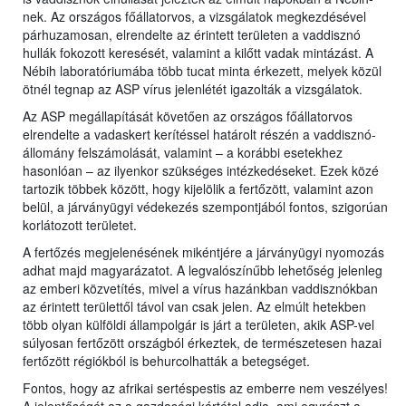
nek. Az országos főállatorvos, a vizsgálatok megkezdésével
párhuzamosan, elrendelte az érintett területen a vaddisznó
hullák fokozott keresését, valamint a kilőtt vadak mintázást. A
Nébih laboratóriumába több tucat minta érkezett, melyek közül
ötnél tegnap az ASP vírus jelenlétét igazolták a vizsgálatok.
Az ASP megállapítását követően az országos főállatorvos
elrendelte a vadaskert kerítéssel határolt részén a vaddisznó-
állomány felszámolását, valamint – a korábbi esetekhez
hasonlóan – az ilyenkor szükséges intézkedéseket. Ezek közé
tartozik többek között, hogy kijelölik a fertőzött, valamint azon
belül, a járványügyi védekezés szempontjából fontos, szigorúan
korlátozott területet.
A fertőzés megjelenésének mikéntjére a járványügyi nyomozás
adhat majd magyarázatot. A legvalószínűbb lehetőség jelenleg
az emberi közvetítés, mivel a vírus hazánkban vaddisznókban
az érintett területtől távol van csak jelen. Az elmúlt hetekben
több olyan külföldi állampolgár is járt a területen, akik ASP-vel
súlyosan fertőzött országból érkeztek, de természetesen hazai
fertőzött régiókból is behurcolhatták a betegséget.
Fontos, hogy az afrikai sertéspestis az emberre nem veszélyes!