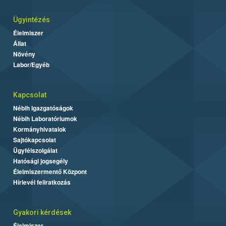
Ügyintézés
Élelmiszer
Állat
Növény
Labor/Egyéb
Kapcsolat
Nébih Igazgatóságok
Nébih Laboratóriumok
Kormányhivatalok
Sajtókapcsolat
Ügyfélszolgálat
Hatósági jogsegély
Élelmiszermentő Központ
Hírlevél feliratkozás
Gyakori kérdések
Élelmiszer