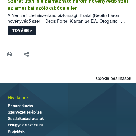
hatósággal is összehangolják a terjedés megállítása érdekében.
Szüret után is alkalmazható három növényvédő szer
az amerikai szőlőkabóca ellen
A Nemzeti Élelmiszerlánc-biztonsági Hivatal (Nébih) három
növényvédő szer – Decis Forte, Klartan 24 EW, Oroganic –
engedélyokiratát módosította, így azok a szüretet követően,
TOVÁBB >
egészen a vesszőérettség (BBCH 91) stádiumáig
felhasználhatóak a szőlőben. A kiterjesztések célja, hogy a korai
érésű szőlőkben is legyen lehetőség a károsító elleni további
védekezésre. Az Oroganic készítmény kis kiszerelésben kiskerti
felhasználók számára is elérhető és ökológiai termesztésben is
engedélyezett.
Cookie beállítások
Hivatalunk
Bemutatkozás
Szervezeti felépítés
Gazdálkodási adatok
Felügyeleti szervünk
Projektek