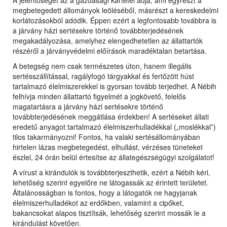
A jelentőségét az a gazdasági kártétel adja, ami egyrészt a
megbetegedett állományok leöléséből, másrészt a kereskedelmi
korlátozásokból adódik. Éppen ezért a legfontosabb továbbra is
a járvány házi sertésekre történő továbbterjedésének
megakadályozása, amelyhez elengedhetetlen az állattartók
részéről a járványvédelmi előírások maradéktalan betartása.
A betegség nem csak természetes úton, hanem illegális
sertésszállítással, ragályfogó tárgyakkal és fertőzött húst
tartalmazó élelmiszerekkel is gyorsan tovább terjedhet. A Nébih
felhívja minden állattartó figyelmét a jogkövető, felelős
magatartásra a járvány házi sertésekre történő
továbbterjedésének meggátlása érdekben! A sertéseket állati
eredetű anyagot tartalmazó élelmiszerhulladékkal („moslékkal”)
tilos takarmányozni! Fontos, ha valaki sertésállományában
hirtelen lázas megbetegedést, elhullást, vérzéses tüneteket
észlel, 24 órán belül értesítse az állategészségügyi szolgálatot!
A vírust a kirándulók is továbbterjeszthetik, ezért a Nébih kéri,
lehetőség szerint egyelőre ne látogassák az érintett területet.
Általánosságban is fontos, hogy a látogatók ne hagyjanak
élelmiszerhulladékot az erdőkben, valamint a cipőket,
bakancsokat alapos tisztítsák, lehetőség szerint mossák le a
kirándulást követően.