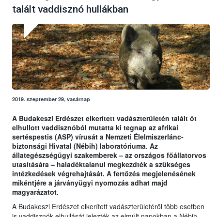
talált vaddisznó hullákban
2019. szeptember 29, vasárnap
A Budakeszi Erdészet elkerített vadászterületén talált öt
elhullott vaddisznóból mutatta ki tegnap az afrikai
sertéspestis (ASP) vírusát a Nemzeti Élelmiszerlánc-
biztonsági Hivatal (Nébih) laboratóriuma. Az
állategészségügyi szakemberek – az országos főállatorvos
utasítására – haladéktalanul megkezdték a szükséges
intézkedések végrehajtását. A fertőzés megjelenésének
mikéntjére a járványügyi nyomozás adhat majd
magyarázatot.
A Budakeszi Erdészet elkerített vadászterületéről több esetben
is vaddisznók elhullását jelezték az elmúlt napokban a Nébih-