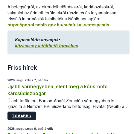
A betegségről, az elrendelt előírásokról, korlátozásokról,
valamint az érintett területekről részletes és folyamatosan
frissülő információk találhatók a Nébih honlapján:
https://portal.nebih.gov.hu/hu/afrikai-sertespestis
Kapcsolódó anyagok:
közlemény letölthető formában
Friss hírek
2026. augusztus 7, péntek
Újabb vármegyében jelent meg a kőrisrontó
karcsúdíszbogár
Újabb területen, Borsod-Abaúj-Zemplén vármegyében is
igazolta a Nemzeti Élelmiszerlánc-biztonsági Hivatal (Nébih) a
kőrisrontó karcsúdíszbogár (Agrilus planipennis) jelenlétét. A
TOVÁBB >
kártevőt nem csak színcsapdában találták meg, de már fertőzött
fában is azonosították. A növényvédelmi szakemberek folytatják
az intenzív felderítést, emellett az intézkedéseket a szlovák
2026. augusztus 6, csütörtök