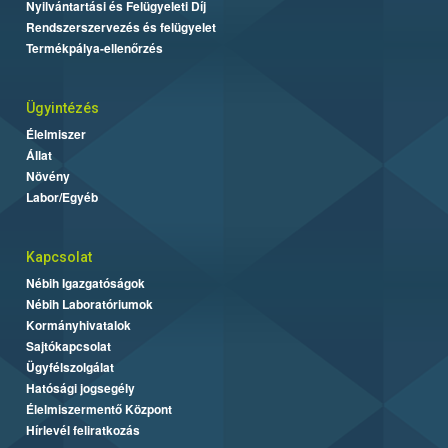
Nyilvántartási és Felügyeleti Díj
Rendszerszervezés és felügyelet
Termékpálya-ellenőrzés
Ügyintézés
Élelmiszer
Állat
Növény
Labor/Egyéb
Kapcsolat
Nébih Igazgatóságok
Nébih Laboratóriumok
Kormányhivatalok
Sajtókapcsolat
Ügyfélszolgálat
Hatósági jogsegély
Élelmiszermentő Központ
Hírlevél feliratkozás