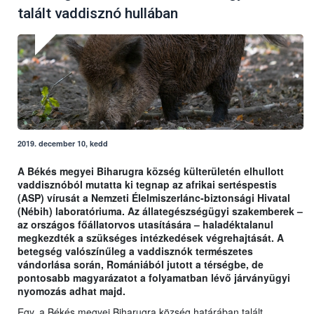
talált vaddisznó hullában
2019. december 10, kedd
A Békés megyei Biharugra község külterületén elhullott
vaddisznóból mutatta ki tegnap az afrikai sertéspestis
(ASP) vírusát a Nemzeti Élelmiszerlánc-biztonsági Hivatal
(Nébih) laboratóriuma. Az állategészségügyi szakemberek –
az országos főállatorvos utasítására – haladéktalanul
megkezdték a szükséges intézkedések végrehajtását. A
betegség valószínűleg a vaddisznók természetes
vándorlása során, Romániából jutott a térségbe, de
pontosabb magyarázatot a folyamatban lévő járványügyi
nyomozás adhat majd.
Egy, a Békés megyei Biharugra község határában talált