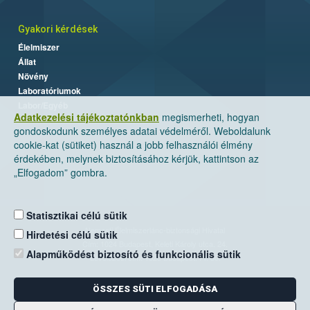
Gyakori kérdések
Élelmiszer
Állat
Növény
Laboratóriumok
Labor/Egyéb
Adatkezelési tájékoztatónkban
megismerheti, hogyan
gondoskodunk személyes adatai védelméről. Weboldalunk
cookie-kat (sütiket) használ a jobb felhasználói élmény
érdekében, melynek biztosításához kérjük, kattintson az
„Elfogadom” gombra.
Statisztikai célú sütik
Nemzeti Élelmiszerlánc-biztonsági Hivatal
Hirdetési célú sütik
Cím: 1024 Budapest, Keleti Károly utca. 24.
Alapműködést biztosító és funkcionális sütik
Levelezési cím: 1525 Budapest. Pf. 30.
ÖSSZES SÜTI ELFOGADÁSA
E-mail:
ugyfelszolgalat@nebih.gov.hu
Zöld szám: 06-80/263-244