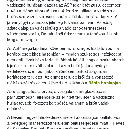
vaddisznó hullában igazolta az ASP jelenlétét 2019. december
09-én a Nébih laboratóriuma. A fertőzött állatot a vaddisznó
hullák szervezett keresése során találták a helyi vadászok. A
járványügyi nyomozás jelenleg folyamatban van. Az eddigi
adatok alapján valószínűleg a vaddisznók természetes
vándorlása során, Romániából érkezhettek a fertőzött állatok
Magyarországra.
Az ASP megállapítását követően az országos főállatorvos – a
korábbi esetekhez hasonlóan – minden szükséges intézkedést
elrendelt. Ezek közé tartozik többek között, hogy a szakemberek
kijelölték a fertőzött, valamint azon belül (a járványügyi
védekezés szempontjából különösen fontos) szigorúan
korlátozott területet. Az érintett területekről és a vonatkozó
előírásokról részletes tájékoztató található a
Nébih honlapján
.
Az országos főállatorvos, a vizsgálatok megkezdésével
párhuzamosan, elrendelte az érintett területen a vaddisznó
hullák további fokozott keresését, valamint a kilőtt vadak
mintázást.
A Békés megyei intézkedések mellett az országos főállatorvos –
a betegség már fertőzött területen belüli terjedése miatt – Heves
és Szabolcs-Szatmár-Bereg megyében a fertőzött terület