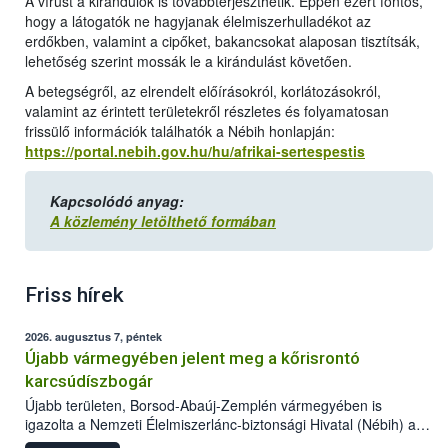
A vírust a kirándulók is továbbterjeszthetik. Éppen ezért fontos,
hogy a látogatók ne hagyjanak élelmiszerhulladékot az
erdőkben, valamint a cipőket, bakancsokat alaposan tisztítsák,
lehetőség szerint mossák le a kirándulást követően.
A betegségről, az elrendelt előírásokról, korlátozásokról,
valamint az érintett területekről részletes és folyamatosan
frissülő információk találhatók a Nébih honlapján:
https://portal.nebih.gov.hu/hu/afrikai-sertespestis
Kapcsolódó anyag:
A közlemény letölthető formában
Friss hírek
2026. augusztus 7, péntek
Újabb vármegyében jelent meg a kőrisrontó
karcsúdíszbogár
Újabb területen, Borsod-Abaúj-Zemplén vármegyében is
igazolta a Nemzeti Élelmiszerlánc-biztonsági Hivatal (Nébih) a
kőrisrontó karcsúdíszbogár (Agrilus planipennis) jelenlétét. A