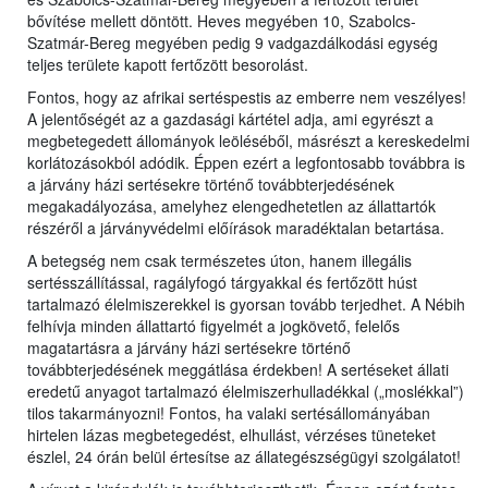
bővítése mellett döntött. Heves megyében 10, Szabolcs-
Szatmár-Bereg megyében pedig 9 vadgazdálkodási egység
teljes területe kapott fertőzött besorolást.
Fontos, hogy az afrikai sertéspestis az emberre nem veszélyes!
A jelentőségét az a gazdasági kártétel adja, ami egyrészt a
megbetegedett állományok leöléséből, másrészt a kereskedelmi
korlátozásokból adódik. Éppen ezért a legfontosabb továbbra is
a járvány házi sertésekre történő továbbterjedésének
megakadályozása, amelyhez elengedhetetlen az állattartók
részéről a járványvédelmi előírások maradéktalan betartása.
A betegség nem csak természetes úton, hanem illegális
sertésszállítással, ragályfogó tárgyakkal és fertőzött húst
tartalmazó élelmiszerekkel is gyorsan tovább terjedhet. A Nébih
felhívja minden állattartó figyelmét a jogkövető, felelős
magatartásra a járvány házi sertésekre történő
továbbterjedésének meggátlása érdekben! A sertéseket állati
eredetű anyagot tartalmazó élelmiszerhulladékkal („moslékkal”)
tilos takarmányozni! Fontos, ha valaki sertésállományában
hirtelen lázas megbetegedést, elhullást, vérzéses tüneteket
észlel, 24 órán belül értesítse az állategészségügyi szolgálatot!