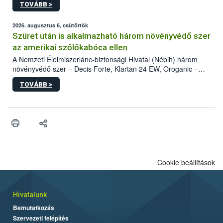
TOVÁBB >
kártevőt nem csak színcsapdában találták meg, de már fertőzött
fában is azonosították. A növényvédelmi szakemberek folytatják
az intenzív felderítést, emellett az intézkedéseket a szlovák
2026. augusztus 6, csütörtök
hatósággal is összehangolják a terjedés megállítása érdekében.
Szüret után is alkalmazható három növényvédő szer
az amerikai szőlőkabóca ellen
A Nemzeti Élelmiszerlánc-biztonsági Hivatal (Nébih) három
növényvédő szer – Decis Forte, Klartan 24 EW, Oroganic –
engedélyokiratát módosította, így azok a szüretet követően,
TOVÁBB >
egészen a vesszőérettség (BBCH 91) stádiumáig
felhasználhatóak a szőlőben. A kiterjesztések célja, hogy a korai
érésű szőlőkben is legyen lehetőség a károsító elleni további
védekezésre. Az Oroganic készítmény kis kiszerelésben kiskerti
felhasználók számára is elérhető és ökológiai termesztésben is
engedélyezett.
Cookie beállítások
Hivatalunk
Bemutatkozás
Szervezeti felépítés