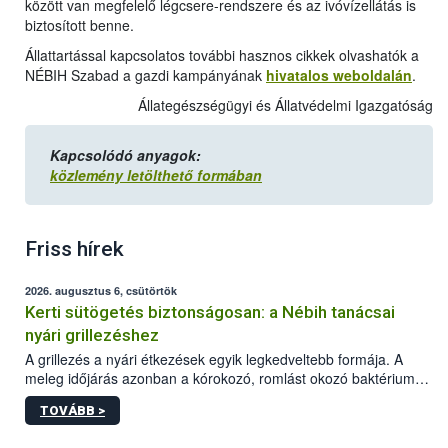
között van megfelelő légcsere-rendszere és az ivóvízellátás is
biztosított benne.
Állattartással kapcsolatos további hasznos cikkek olvashatók a
NÉBIH Szabad a gazdi kampányának
hivatalos weboldalán
.
Állategészségügyi és Állatvédelmi Igazgatóság
Kapcsolódó anyagok:
közlemény letölthető formában
Friss hírek
2026. augusztus 6, csütörtök
Kerti sütögetés biztonságosan: a Nébih tanácsai
nyári grillezéshez
A grillezés a nyári étkezések egyik legkedveltebb formája. A
meleg időjárás azonban a kórokozó, romlást okozó baktériumok
gyorsabb szaporodásának is kedvez. A szabadtéri sütögetés
TOVÁBB >
ezért nem csupán a megfelelő sütési technikáról szól: legalább
ilyen fontos az alapanyagok biztonságos kezelése, az alapvető