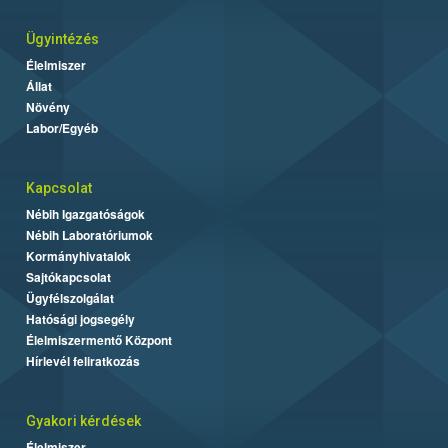
Ügyintézés
Élelmiszer
Állat
Növény
Labor/Egyéb
Kapcsolat
Nébih Igazgatóságok
Nébih Laboratóriumok
Kormányhivatalok
Sajtókapcsolat
Ügyfélszolgálat
Hatósági jogsegély
Élelmiszermentő Központ
Hírlevél feliratkozás
Gyakori kérdések
Élelmiszer