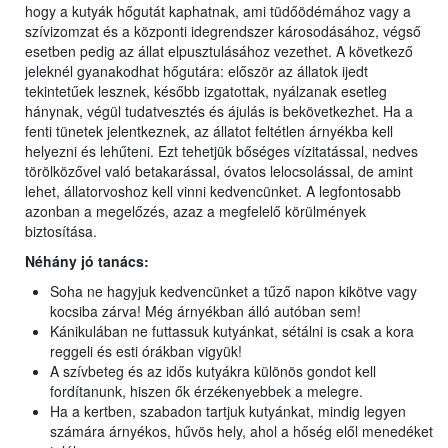
hogy a kutyák hőgutát kaphatnak, ami tüdőödémához vagy a
szívizomzat és a központi idegrendszer károsodásához, végső
esetben pedig az állat elpusztulásához vezethet. A következő
jeleknél gyanakodhat hőgutára: először az állatok ijedt
tekintetűek lesznek, később izgatottak, nyálzanak esetleg
hánynak, végül tudatvesztés és ájulás is bekövetkezhet. Ha a
fenti tünetek jelentkeznek, az állatot feltétlen árnyékba kell
helyezni és lehűteni. Ezt tehetjük bőséges vízitatással, nedves
törölközővel való betakarással, óvatos lelocsolással, de amint
lehet, állatorvoshoz kell vinni kedvencünket. A legfontosabb
azonban a megelőzés, azaz a megfelelő körülmények
biztosítása.
Néhány jó tanács:
Soha ne hagyjuk kedvencünket a tűző napon kikötve vagy
kocsiba zárva! Még árnyékban álló autóban sem!
Kánikulában ne futtassuk kutyánkat, sétálni is csak a kora
reggeli és esti órákban vigyük!
A szívbeteg és az idős kutyákra különös gondot kell
fordítanunk, hiszen ők érzékenyebbek a melegre.
Ha a kertben, szabadon tartjuk kutyánkat, mindig legyen
számára árnyékos, hűvös hely, ahol a hőség elől menedéket