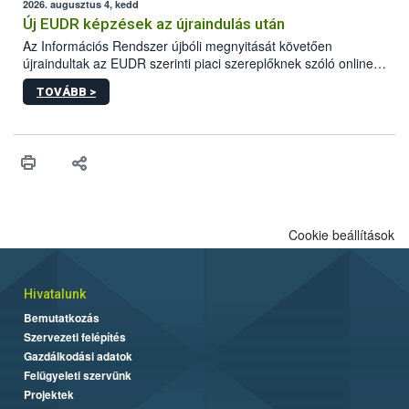
higiéniai szabályok betartása, a megfelelő hőkezelés, valamint a
2026. augusztus 4, kedd
maradékok szakszerű tárolása. A Nemzeti Élelmiszerlánc-
Új EUDR képzések az újraindulás után
biztonsági Hivatal (Nébih) Oktatási Programja összegyűjtötte a
Az Információs Rendszer újbóli megnyitását követően
biztonságos grillezés legfontosabb tudnivalóit.
újraindultak az EUDR szerinti piaci szereplőknek szóló online
képzések.
TOVÁBB >
Cookie beállítások
Hivatalunk
Bemutatkozás
Szervezeti felépítés
Gazdálkodási adatok
Felügyeleti szervünk
Projektek