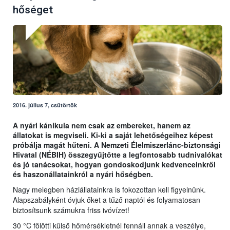
hőséget
2016. július 7, csütörtök
A nyári kánikula nem csak az embereket, hanem az
állatokat is megviseli. Ki-ki a saját lehetőségeihez képest
próbálja magát hűteni. A Nemzeti Élelmiszerlánc-biztonsági
Hivatal (NÉBIH) összegyűjtötte a legfontosabb tudnivalókat
és jó tanácsokat, hogyan gondoskodjunk kedvenceinkről
és haszonállatainkról a nyári hőségben.
Nagy melegben háziállatainkra is fokozottan kell figyelnünk.
Alapszabályként óvjuk őket a tűző naptól és folyamatosan
biztosítsunk számukra friss ivóvízet!
30 °C fölötti külső hőmérsékletnél fennáll annak a veszélye,