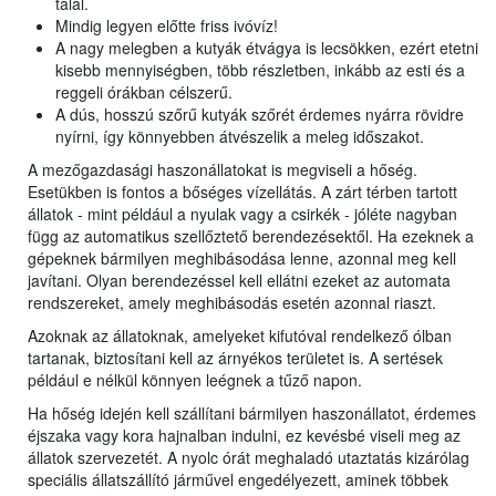
talál.
Mindig legyen előtte friss ivóvíz!
A nagy melegben a kutyák étvágya is lecsökken, ezért etetni
kisebb mennyiségben, több részletben, inkább az esti és a
reggeli órákban célszerű.
A dús, hosszú szőrű kutyák szőrét érdemes nyárra rövidre
nyírni, így könnyebben átvészelik a meleg időszakot.
A mezőgazdasági haszonállatokat is megviseli a hőség.
Esetükben is fontos a bőséges vízellátás. A zárt térben tartott
állatok - mint például a nyulak vagy a csirkék - jóléte nagyban
függ az automatikus szellőztető berendezésektől. Ha ezeknek a
gépeknek bármilyen meghibásodása lenne, azonnal meg kell
javítani. Olyan berendezéssel kell ellátni ezeket az automata
rendszereket, amely meghibásodás esetén azonnal riaszt.
Azoknak az állatoknak, amelyeket kifutóval rendelkező ólban
tartanak, biztosítani kell az árnyékos területet is. A sertések
például e nélkül könnyen leégnek a tűző napon.
Ha hőség idején kell szállítani bármilyen haszonállatot, érdemes
éjszaka vagy kora hajnalban indulni, ez kevésbé viseli meg az
állatok szervezetét. A nyolc órát meghaladó utaztatás kizárólag
speciális állatszállító járművel engedélyezett, aminek többek