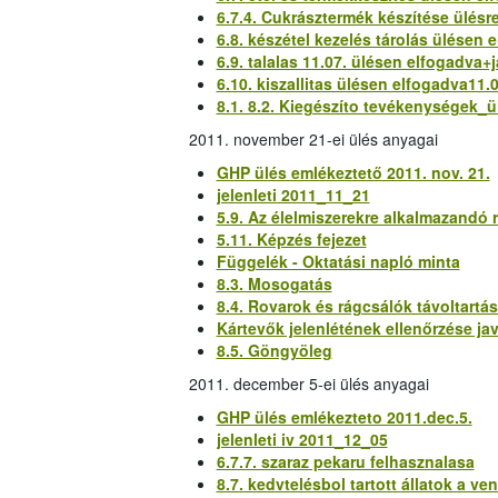
6.7.4. Cukrásztermék készítése ülésr
6.8. készétel kezelés tárolás ülésen e
6.9. talalas 11.07. ülésen elfogadva+
6.10. kiszallitas ülésen elfogadva11.
8.1. 8.2. Kiegészíto tevékenységek_ü
2011. november 21-ei ülés anyagai
GHP ülés emlékeztető 2011. nov. 21.
jelenleti 2011_11_21
5.9. Az élelmiszerekre alkalmazandó
5.11. Képzés fejezet
Függelék - Oktatási napló minta
8.3. Mosogatás
8.4. Rovarok és rágcsálók távoltartás
Kártevők jelenlétének ellenőrzése jav
8.5. Göngyöleg
2011. december 5-ei ülés anyagai
GHP ülés emlékezteto 2011.dec.5.
jelenleti iv 2011_12_05
6.7.7. szaraz pekaru felhasznalasa
8.7. kedvtelésbol tartott állatok a v