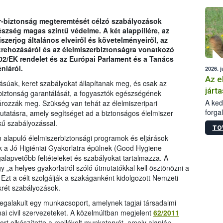
épüle
zer-biztonság megteremtését célzó szabályozások
észség magas szintű védelme. A két alappillére, az
szerjog általános elveiről és követelményeiről, az
trehozásáról és az élelmiszerbiztonságra vonatkozó
002/EK rendelet és az Európai Parlament és a Tanács
niáról.
2026. j
Az e
súak, keret szabályokat állapítanak meg, és csak az
járta
-biztonság garantálását, a fogyasztók egészségének
A kedv
ározzák meg. Szükség van tehát az élelmiszeripari
forga
utatásra, amely segítséget ad a biztonságos élelmiszer
Korm.
kű szabályozással.
TO
sérül
lapuló élelmiszerbiztonsági programok és eljárások
felme
k a Jó Higiéniai Gyakorlatra épülnek (Good Hygiene
veszé
alapvetőbb feltételeket és szabályokat tartalmazza. A
Ezen 
„a helyes gyakorlatról szóló útmutatókkal kell ösztönözni a
vonni
 Ezt a célt szolgálják a szakáganként kidolgozott Nemzeti
jártas
rét szabályozások.
galakult egy munkacsoport, amelynek tagjai társadalmi
i civil szervezeteket. A közelmúltban megjelent
62/2011
t elkészítette a mellékelt munkatervét, amely alapján