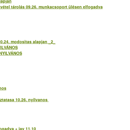
lapjan
uátvétel tárolás 09.26. munkacsoport ülésen elfogadva
 10.24. modositas alapjan _2_
NYILVÁNOS
a NYILVÁNOS
anos
ztatasa 10.26. nyilvanos
fogadva + jav 11.10