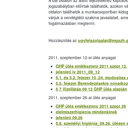
A bal oldalon az adott fejezetekhez kapcsol
jogszabályban előírtak találhatók, azokon 
oldalon találhatók a munkacsoportban kidog
várjuk a vendéglátó szakma javaslatait, a
fogalmazásban megtenni.
Hozzászólás az
ugyfelszolgalat@mgszh.
2011. szeptember 12-ei ülés anyagai
GHP ülés emlékezteto 2011 szept 12.
jelenleti iv 2011_09_12
5.1. és 5.2. fejezet 10 .24. modositas 
5.5. fejezet Berendezésekre vonatko
5 7 Vízellátás 09 12 GHP ülés alapján
2011. szeptember 26-ai ülés anyagai
GHP ülés emlékezteto 2011 szept 26
elelmiszerhigienia mindenkinek
jelenleti 09.26
5.8. személyi higiénia_09.26. ülésen