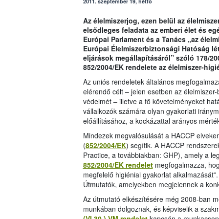
2011. szeptember 19, hétfő
Az élelmiszerjog, ezen belül az élelmis
elsődleges feladata az emberi élet és eg
Európai Parlament és a Tanács „az élelmi
Európai Élelmiszerbiztonsági Hatóság lé
eljárások megállapításáról” szóló 178/2
852/2004/EK rendelete az élelmiszer-higié
Az uniós rendeletek általános megfogalmazá
elérendő célt – jelen esetben az élelmiszer
védelmét – illetve a fő követelményeket hat
vállalkozók számára olyan gyakorlati iránym
előállításához, a kockázattal arányos mérté
Mindezek megvalósulását a HACCP elveken a
(
852/2004/EK
) segítik. A HACCP rendszere
Practice, a továbbiakban: GHP), amely a leg
852/2004/EK rendelet
megfogalmazza, hogy 
megfelelő higiéniai gyakorlat alkalmazását”.
Útmutatók, amelyekben megjelennek a konk
Az útmutató elkészítésére még 2008-ban me
munkában dolgoznak, és képviselik a szakma
(VI.30.) VM rendelet
kapcsán a munkacsopor