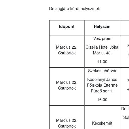
Országjáró körút helyszínei
:
Időpont
Helyszín
Veszprém
Március 22.
Gizella Hotel Jókai
Csütörtök
Mór u. 48.
11:00
Székesfehérvár
Kodolányi János
Március 22.
Főiskola Étterme
Csütörtök
H
Fürdő sor 1.
16:00
Dr. 
Sch
Március 22.
Kecskemét
Csütörtök