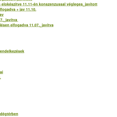
e elokészítve 11.11-én konszenzussal végleges_javított
lfogadva + jav 11.10.
jav
07._javítva
lésen elfogadva 11.07._javítva
 rendelkezések
ai
.
endégtérben