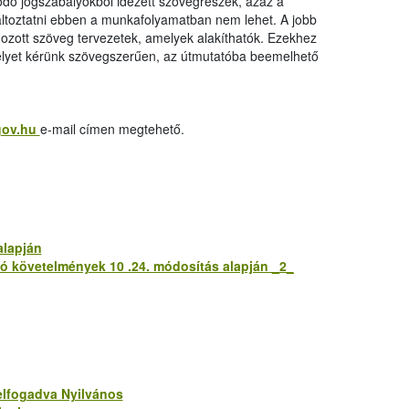
ódó jogszabályokból idézett szövegrészek, azaz a
változtatni ebben a munkafolyamatban nem lehet. A jobb
ozott szöveg tervezetek, amelyek alakíthatók. Ezekhez
melyet kérünk szövegszerűen, az útmutatóba beemelhető
gov.hu
e-mail címen megtehető.
alapján
zó követelmények 10 .24. módosítás alapján _2_
 elfogadva Nyilvános