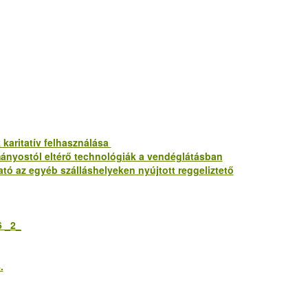
karitatív felhasználása
yományostól eltérő technológiák a vendéglátásban
utató az egyéb szálláshelyeken nyújtott reggeliztető
 _2_
.