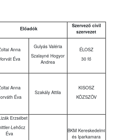
Szervező civil
Előadók
szervezet
Gulyás Valéria
Zoltai Anna
ÉLOSZ
Szalayné Hogyor
Horvát Éva
30 fő
Andrea
Zoltai Anna
KISOSZ
Szakály Attila
orváth Éva
KÖZSZÖV
Lizák Erzsébet
ittler-Lehőcz
BKM Kereskedelmi
Éva
és Iparkamara