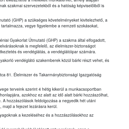
nak szakmai szervezetekből és a hatóság képviselőiből is
mutató (GHP) a szükséges követelményeket kivitelezhető, a
tartalmazza, vegye figyelembe a nemzeti szokásokat,
éniai Gyakorlat Útmutató (GHP) a szakma által elfogadott,
elvárásoknak is megfelelő, az élelmiszer-biztonságot
tkeztetés és vendéglátás, a vendéglátóipar számára.
gyakorló vendéglátó szakemberek közül bárki részt vehet, és
utca 81. Élelmiszer és Takarmánybiztonsági Igazgatóság
vege terveink szerint 4 hétig kikerül a munkacsoportban
nlapjára, azokhoz ez alatt az idő alatt bárki hozzászólhat,
re. A hozzászólások feldolgozása a negyedik hét utáni
majd a fejezet lezárásra kerül.
nyagoknak a kezeléséhez és a hozzászólásokhoz az