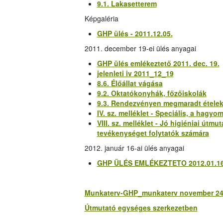
9.1. Lakasetterem
Képgaléria
GHP ülés - 2011.12.05.
2011. december 19-ei ülés anyagai
GHP ülés emlékeztető 2011. dec. 19.
jelenleti iv 2011_12_19
8.6. Élőállat vágása
9.2. Oktatókonyhák, főzőiskolák
9.3. Rendezvényen megmaradt ételek 
IV. sz. melléklet - Speciális, a hag
VIII. sz. melléklet - Jó higiéniai útm
tevékenységet folytatók számára
2012. január 16-ai ülés anyagai
GHP ÜLÉS EMLÉKEZTETO 2012.01.16
Munkaterv-GHP_munkaterv november 24
Útmutató egységes szerkezetben