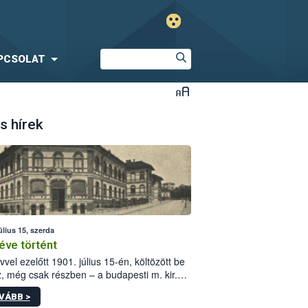
PCSOLAT
s hírek
úlius 15, szerda
éve történt
vvel ezelőtt 1901. július 15-én, költözött be
z, még csak részben – a budapesti m. kir.
i vetőmagvizsgáló állomás a Kis Rókus utca
VÁBB >
ám alatti, Czigler Győző által tervezett új