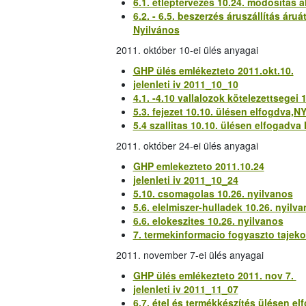
6.1. étleptervezés 10.24. modositas a
6.2. - 6.5. beszerzés áruszállítás ár
Nyilvános
2011. október 10-ei ülés anyagai
GHP ülés emlékezteto 2011.okt.10.
jelenleti iv 2011_10_10
4.1. -4.10 vallalozok kötelezettsegei
5.3. fejezet 10.10. ülésen elfogdva,
5.4 szallitas 10.10. ülésen elfogadv
2011. október 24-ei ülés anyagai
GHP emlekezteto 2011.10.24
jelenleti iv 2011_10_24
5.10. csomagolas 10.26. nyilvanos
5.6. elelmiszer-hulladek 10.26. nyilv
6.6. elokeszites 10.26. nyilvanos
7. termekinformacio fogyaszto tajeko
2011. november 7-ei ülés anyagai
GHP ülés emlékezteto 2011. nov 7.
jelenleti iv 2011_11_07
6.7. étel és termékkészítés ülésen el