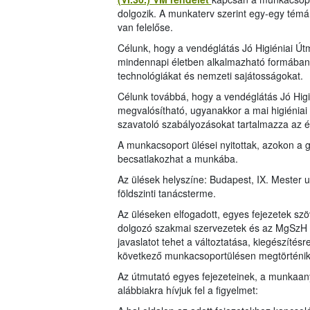
dolgozik. A munkaterv szerint egy-egy témá
van felelőse.
Célunk, hogy a vendéglátás Jó Higiéniai Út
mindennapi életben alkalmazható formában 
technológiákat és nemzeti sajátosságokat.
Célunk továbbá, hogy a vendéglátás Jó Higi
megvalósítható, ugyanakkor a mai higiéniai 
szavatoló szabályozásokat tartalmazza az é
A munkacsoport ülései nyitottak, azokon a 
becsatlakozhat a munkába.
Az ülések helyszíne: Budapest, IX. Mester 
földszinti tanácsterme.
Az üléseken elfogadott, egyes fejezetek szö
dolgozó szakmai szervezetek és az MgSzH ho
javaslatot tehet a változtatása, kiegészítés
következő munkacsoportülésen megtörténik, 
Az útmutató egyes fejezeteinek, a munkaa
alábbiakra hívjuk fel a figyelmet: