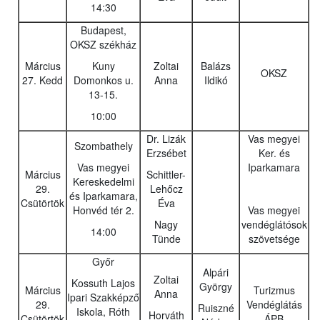
14:30
Budapest,
OKSZ székház
Március
Kuny
Zoltai
Balázs
OKSZ
27. Kedd
Domonkos u.
Anna
Ildikó
13-15.
10:00
Dr. Lizák
Vas megyei
Szombathely
Erzsébet
Ker. és
Vas megyei
Iparkamara
Március
Schittler-
Kereskedelmi
29.
Lehőcz
és Iparkamara,
Csütörtök
Éva
Honvéd tér 2.
Vas megyei
Nagy
vendéglátósok
14:00
Tünde
szövetsége
Győr
Alpári
Zoltai
Kossuth Lajos
György
Március
Turizmus
Anna
Ipari Szakképző
29.
Vendéglátás
Ruiszné
Iskola, Róth
Horváth
Csütörtök
ÁPB