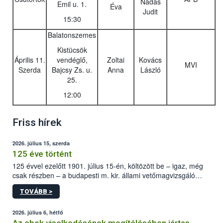
Nádas
Emil u. 1.
Éva
Judit
15:30
Balatonszemes
Kistücsök
Április 11.
vendéglő,
Zoltai
Kovács
MVI
Szerda
Bajcsy Zs. u.
Anna
László
25.
12:00
Friss hírek
2026. július 15, szerda
125 éve történt
125 évvel ezelőtt 1901. július 15-én, költözött be – igaz, még
csak részben – a budapesti m. kir. állami vetőmagvizsgáló
állomás a Kis Rókus utca 15. szám alatti, Czigler Győző által
TOVÁBB >
tervezett új épületébe.
2026. július 6, hétfő
Az ebek viselkedésének megítélésében jártas