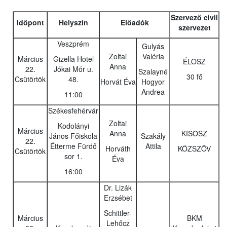
Szervező civil
Időpont
Helyszín
Előadók
szervezet
Veszprém
Gulyás
Zoltai
Valéria
Március
Gizella Hotel
ÉLOSZ
Anna
22.
Jókai Mór u.
Szalayné
30 fő
Csütörtök
48.
Horvát Éva
Hogyor
Andrea
11:00
Székesfehérvár
Zoltai
Kodolányi
Március
Anna
KISOSZ
János Főiskola
Szakály
22.
Étterme Fürdő
Attila
Horváth
KÖZSZÖV
Csütörtök
sor 1.
Éva
16:00
Dr. Lizák
Erzsébet
Schittler-
Március
BKM
Lehőcz