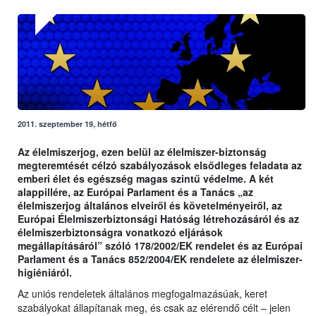
2011. szeptember 19, hétfő
Az élelmiszerjog, ezen belül az élelmiszer-biztonság
megteremtését célzó szabályozások elsődleges feladata az
emberi élet és egészség magas szintű védelme. A két
alappillére, az Európai Parlament és a Tanács „az
élelmiszerjog általános elveiről és követelményeiről, az
Európai Élelmiszerbiztonsági Hatóság létrehozásáról és az
élelmiszerbiztonságra vonatkozó eljárások
megállapításáról” szóló 178/2002/EK rendelet és az Európai
Parlament és a Tanács 852/2004/EK rendelete az élelmiszer-
higiéniáról.
Az uniós rendeletek általános megfogalmazásúak, keret
szabályokat állapítanak meg, és csak az elérendő célt – jelen