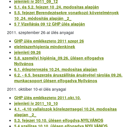
jelenleti iv 2011_09_12
5.1. és 5.2. fejezet 10 .24. modositas alapján
5.5. fejezet Berendezésekre vonatkozó követelmények
10 .24. módosítás alapján _2_
5 7 Vízellátás 09 12 GHP ülés alapján
2011. szeptember 26-ai ülés anyagai
GHP ülés emlékezteto 2011 szept 26
elelmiszerhigienia mindenkinek
jelenleti 09.26
5.8. személyi higiénia_09.26. ülésen elfogadva
Nyilvános
6.1. étleptervezés 10.24. modositas alapjan
6.2. - 6.5. beszerzés áruszállítás áruátvétel tárolás 09.26.
munkacsoport ülésen elfogadva Nyilvános
2011. október 10-ei ülés anyagai
GHP ülés emlékezteto 2011.okt.10.
jelenleti iv 2011_10_10
4.1. -4.10 vallalozok kötelezettsegei 10.24. modositas
alapjan _2_
5.3. fejezet 10.10. ülésen elfogdva,NYILVÁNOS
5.4 szallitas 10.10. ülésen elfogadva NYILVÁNOS