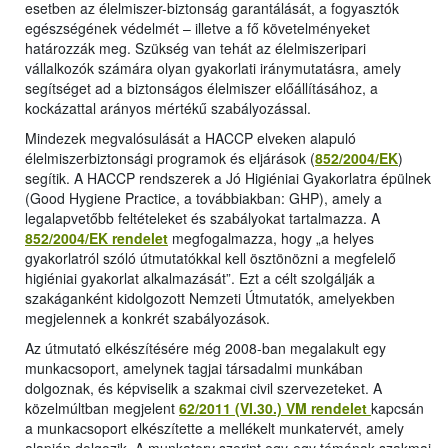
esetben az élelmiszer-biztonság garantálását, a fogyasztók
egészségének védelmét – illetve a fő követelményeket
határozzák meg. Szükség van tehát az élelmiszeripari
vállalkozók számára olyan gyakorlati iránymutatásra, amely
segítséget ad a biztonságos élelmiszer előállításához, a
kockázattal arányos mértékű szabályozással.
Mindezek megvalósulását a HACCP elveken alapuló
élelmiszerbiztonsági programok és eljárások (
852/2004/EK
)
segítik. A HACCP rendszerek a Jó Higiéniai Gyakorlatra épülnek
(Good Hygiene Practice, a továbbiakban: GHP), amely a
legalapvetőbb feltételeket és szabályokat tartalmazza. A
852/2004/EK rendelet
megfogalmazza, hogy „a helyes
gyakorlatról szóló útmutatókkal kell ösztönözni a megfelelő
higiéniai gyakorlat alkalmazását”. Ezt a célt szolgálják a
szakáganként kidolgozott Nemzeti Útmutatók, amelyekben
megjelennek a konkrét szabályozások.
Az útmutató elkészítésére még 2008-ban megalakult egy
munkacsoport, amelynek tagjai társadalmi munkában
dolgoznak, és képviselik a szakmai civil szervezeteket. A
közelmúltban megjelent
62/2011 (VI.30.) VM rendelet
kapcsán
a munkacsoport elkészítette a mellékelt munkatervét, amely