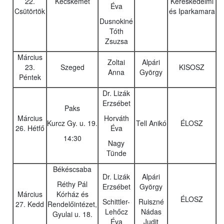
22.
Kecskemét
Kereskedelmi
Éva
Csütörtök
és Iparkamara
Dusnokiné
Tóth
Zsuzsa
Március
Zoltai
Alpári
23.
Szeged
KISOSZ
Anna
György
Péntek
Dr. Lizák
Erzsébet
Paks
Március
Horváth
Kurcz Gy. u. 19.
Tell Anikó
ÉLOSZ
26. Hétfő
Éva
14:30
Nagy
Tünde
Békéscsaba
Dr. Lizák
Alpári
Réthy Pál
Erzsébet
György
Március
Kórház és
ÉLOSZ
Schittler-
Ruiszné
27. Kedd
Rendelőintézet,
Lehőcz
Nádas
Gyulai u. 18.
Éva
Judit