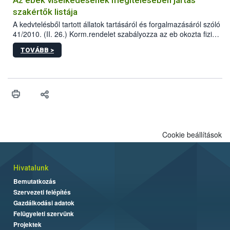
szakértők listája
A kedvtelésből tartott állatok tartásáról és forgalmazásáról szóló
41/2010. (II. 26.) Korm.rendelet szabályozza az eb okozta fizikai
sérülés, illetve ennek veszélye keletkezésekor felmerülő
TOVÁBB >
hatósági feladatokat, valamint a veszélyes eb tartását és annak
engedélyezését. Ezen eljárások során szükség esetén be kell
vonni az ebek viselkedésének megítélésében jártas szakértőt.
Cookie beállítások
Hivatalunk
Bemutatkozás
Szervezeti felépítés
Gazdálkodási adatok
Felügyeleti szervünk
Projektek