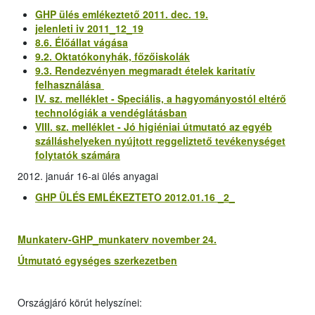
GHP ülés emlékeztető 2011. dec. 19.
jelenleti iv 2011_12_19
8.6. Élőállat vágása
9.2. Oktatókonyhák, főzőiskolák
9.3. Rendezvényen megmaradt ételek karitatív
felhasználása
IV. sz. melléklet - Speciális, a hagyományostól eltérő
technológiák a vendéglátásban
VIII. sz. melléklet - Jó higiéniai útmutató az egyéb
szálláshelyeken nyújtott reggeliztető tevékenységet
folytatók számára
2012. január 16-ai ülés anyagai
GHP ÜLÉS EMLÉKEZTETO 2012.01.16 _2_
Munkaterv-GHP_munkaterv november 24.
Útmutató egységes szerkezetben
Országjáró körút helyszínei
: