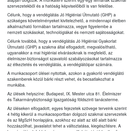
alapján dolgozik. A munkaterv szerint egy-egy témának szakmai
szervezetekből és a hatóság képviselőiből is van felelőse.
Célunk, hogy a vendéglátás Jó Higiéniai Útmutató (GHP) a
szükséges követelményeket kivitelezhető, a mindennapi életben
alkalmazható formában tartalmazza, vegye figyelembe a
nemzeti szokásokat, technológiákat és nemzeti sajátosságokat.
Célunk továbbá, hogy a vendéglátás Jó Higiéniai Gyakorlat
Útmutató (GHP) a szakma által elfogadott, megvalósítható,
ugyanakkor a mai higiéniai elvárásoknak is megfelelő, az
élelmiszer-biztonságot szavatoló szabályozásokat tartalmazza
az étkeztetés és vendéglátás, a vendéglátóipar számára.
A munkacsoport ülései nyitottak, azokon a gyakorló vendéglátó
szakemberek közül bárki részt vehet, és becsatlakozhat a
munkába.
Az ülések helyszíne: Budapest, IX. Mester utca 81. Élelmiszer
és Takarmánybiztonsági Igazgatóság földszinti tanácsterme.
Az üléseken elfogadott, egyes fejezetek szövege terveink szerint
4 hétig kikerül a munkacsoportban dolgozó szakmai szervezetek
és az MgSzH honlapjára, azokhoz ez alatt az idő alatt bárki
hozzászólhat, javaslatot tehet a változtatása, kiegészítésre. A