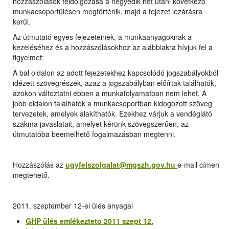
hozzászólások feldolgozása a negyedik hét utáni következő
munkacsoportülésen megtörténik, majd a fejezet lezárásra
kerül.
Az útmutató egyes fejezeteinek, a munkaanyagoknak a
kezeléséhez és a hozzászólásokhoz az alábbiakra hívjuk fel a
figyelmet:
A bal oldalon az adott fejezetekhez kapcsolódó jogszabályokból
idézett szövegrészek, azaz a jogszabályban előírtak találhatók,
azokon változtatni ebben a munkafolyamatban nem lehet. A
jobb oldalon találhatók a munkacsoportban kidogozott szöveg
tervezetek, amelyek alakíthatók. Ezekhez várjuk a vendéglátó
szakma javaslatait, amelyet kérünk szövegszerűen, az
útmutatóba beemelhető fogalmazásban megtenni.
Hozzászólás az
ugyfelszolgalat@mgszh.gov.hu
e-mail címen
megtehető.
2011. szeptember 12-ei ülés anyagai
GHP ülés emlékezteto 2011 szept 12.