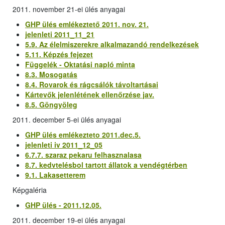
2011. november 21-ei ülés anyagai
GHP ülés emlékeztető 2011. nov. 21.
jelenleti 2011_11_21
5.9. Az élelmiszerekre alkalmazandó rendelkezések
5.11. Képzés fejezet
Függelék - Oktatási napló minta
8.3. Mosogatás
8.4. Rovarok és rágcsálók távoltartásai
Kártevők jelenlétének ellenőrzése jav.
8.5. Göngyöleg
2011. december 5-ei ülés anyagai
GHP ülés emlékezteto 2011.dec.5.
jelenleti iv 2011_12_05
6.7.7. szaraz pekaru felhasznalasa
8.7. kedvtelésbol tartott állatok a vendégtérben
9.1. Lakasetterem
Képgaléria
GHP ülés - 2011.12.05.
2011. december 19-ei ülés anyagai