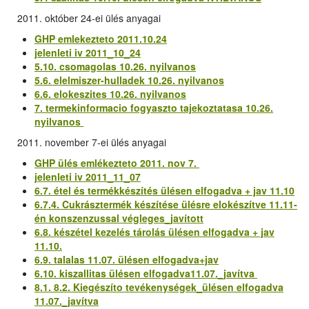
2011. október 24-ei ülés anyagai
GHP emlekezteto 2011.10.24
jelenleti iv 2011_10_24
5.10. csomagolas 10.26. nyilvanos
5.6. elelmiszer-hulladek 10.26. nyilvanos
6.6. elokeszites 10.26. nyilvanos
7. termekinformacio fogyaszto tajekoztatasa 10.26.
nyilvanos
2011. november 7-ei ülés anyagai
GHP ülés emlékezteto 2011. nov 7.
jelenleti iv 2011_11_07
6.7. étel és termékkészítés ülésen elfogadva + jav 11.10
6.7.4. Cukrásztermék készítése ülésre elokészítve 11.11-
én konszenzussal végleges_javított
6.8. készétel kezelés tárolás ülésen elfogadva + jav
11.10.
6.9. talalas 11.07. ülésen elfogadva+jav
6.10. kiszallitas ülésen elfogadva11.07._javítva
8.1. 8.2. Kiegészíto tevékenységek_ülésen elfogadva
11.07._javítva