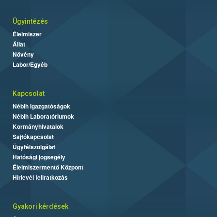
Ügyintézés
Élelmiszer
Állat
Növény
Labor/Egyéb
Kapcsolat
Nébih Igazgatóságok
Nébih Laboratóriumok
Kormányhivatalok
Sajtókapcsolat
Ügyfélszolgálat
Hatósági jogsegély
Élelmiszermentő Központ
Hírlevél feliratkozás
Gyakori kérdések