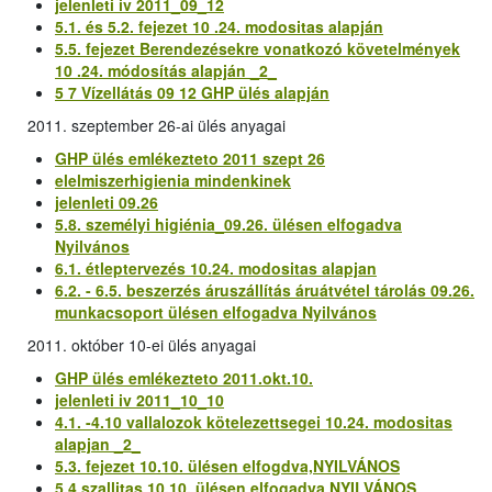
jelenleti iv 2011_09_12
5.1. és 5.2. fejezet 10 .24. modositas alapján
5.5. fejezet Berendezésekre vonatkozó követelmények
10 .24. módosítás alapján _2_
5 7 Vízellátás 09 12 GHP ülés alapján
2011. szeptember 26-ai ülés anyagai
GHP ülés emlékezteto 2011 szept 26
elelmiszerhigienia mindenkinek
jelenleti 09.26
5.8. személyi higiénia_09.26. ülésen elfogadva
Nyilvános
6.1. étleptervezés 10.24. modositas alapjan
6.2. - 6.5. beszerzés áruszállítás áruátvétel tárolás 09.26.
munkacsoport ülésen elfogadva Nyilvános
2011. október 10-ei ülés anyagai
GHP ülés emlékezteto 2011.okt.10.
jelenleti iv 2011_10_10
4.1. -4.10 vallalozok kötelezettsegei 10.24. modositas
alapjan _2_
5.3. fejezet 10.10. ülésen elfogdva,NYILVÁNOS
5.4 szallitas 10.10. ülésen elfogadva NYILVÁNOS