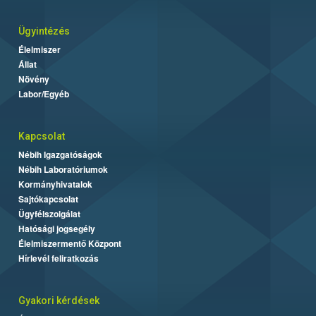
Ügyintézés
Élelmiszer
Állat
Növény
Labor/Egyéb
Kapcsolat
Nébih Igazgatóságok
Nébih Laboratóriumok
Kormányhivatalok
Sajtókapcsolat
Ügyfélszolgálat
Hatósági jogsegély
Élelmiszermentő Központ
Hírlevél feliratkozás
Gyakori kérdések