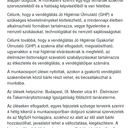
alapján dolgozik. A munkaterv szerint egy-egy témának szakmai
szervezetekből és a hatóság képviselőiből is van felelőse.
Célunk, hogy a vendéglátás Jó Higiéniai Útmutató (GHP) a
szükséges követelményeket kivitelezhető, a mindennapi életben
alkalmazható formában tartalmazza, vegye figyelembe a
nemzeti szokásokat, technológiákat és nemzeti sajátosságokat.
Célunk továbbá, hogy a vendéglátás Jó Higiéniai Gyakorlat
Útmutató (GHP) a szakma által elfogadott, megvalósítható,
ugyanakkor a mai higiéniai elvárásoknak is megfelelő, az
élelmiszer-biztonságot szavatoló szabályozásokat tartalmazza
az étkeztetés és vendéglátás, a vendéglátóipar számára.
A munkacsoport ülései nyitottak, azokon a gyakorló vendéglátó
szakemberek közül bárki részt vehet, és becsatlakozhat a
munkába.
Az ülések helyszíne: Budapest, IX. Mester utca 81. Élelmiszer
és Takarmánybiztonsági Igazgatóság földszinti tanácsterme.
Az üléseken elfogadott, egyes fejezetek szövege terveink szerint
4 hétig kikerül a munkacsoportban dolgozó szakmai szervezetek
és az MgSzH honlapjára, azokhoz ez alatt az idő alatt bárki
hozzászólhat, javaslatot tehet a változtatása, kiegészítésre. A