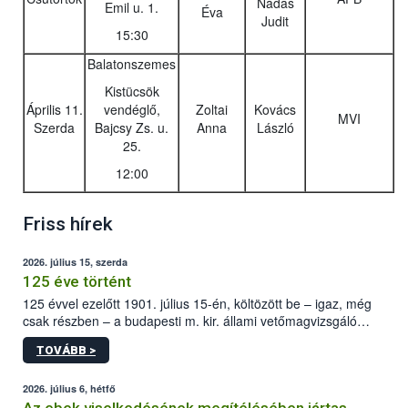
Nádas
Emil u. 1.
Éva
Judit
15:30
Balatonszemes
Kistücsök
Április 11.
vendéglő,
Zoltai
Kovács
MVI
Szerda
Bajcsy Zs. u.
Anna
László
25.
12:00
Friss hírek
2026. július 15, szerda
125 éve történt
125 évvel ezelőtt 1901. július 15-én, költözött be – igaz, még
csak részben – a budapesti m. kir. állami vetőmagvizsgáló
állomás a Kis Rókus utca 15. szám alatti, Czigler Győző által
TOVÁBB >
tervezett új épületébe.
2026. július 6, hétfő
Az ebek viselkedésének megítélésében jártas