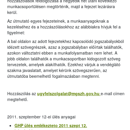
hozzászólások feldolgozása a negyedik hét utáni következő
munkacsoportülésen megtörténik, majd a fejezet lezárásra
kerül.
Az útmutató egyes fejezeteinek, a munkaanyagoknak a
kezeléséhez és a hozzászólásokhoz az alábbiakra hívjuk fel a
figyelmet:
A bal oldalon az adott fejezetekhez kapcsolódó jogszabályokból
idézett szövegrészek, azaz a jogszabályban előírtak találhatók,
azokon változtatni ebben a munkafolyamatban nem lehet. A
jobb oldalon találhatók a munkacsoportban kidogozott szöveg
tervezetek, amelyek alakíthatók. Ezekhez várjuk a vendéglátó
szakma javaslatait, amelyet kérünk szövegszerűen, az
útmutatóba beemelhető fogalmazásban megtenni.
Hozzászólás az
ugyfelszolgalat@mgszh.gov.hu
e-mail címen
megtehető.
2011. szeptember 12-ei ülés anyagai
GHP ülés emlékezteto 2011 szept 12.