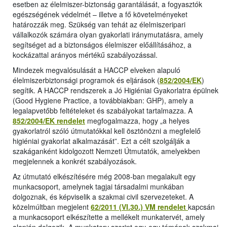
esetben az élelmiszer-biztonság garantálását, a fogyasztók
egészségének védelmét – illetve a fő követelményeket
határozzák meg. Szükség van tehát az élelmiszeripari
vállalkozók számára olyan gyakorlati iránymutatásra, amely
segítséget ad a biztonságos élelmiszer előállításához, a
kockázattal arányos mértékű szabályozással.
Mindezek megvalósulását a HACCP elveken alapuló
élelmiszerbiztonsági programok és eljárások (
852/2004/EK
)
segítik. A HACCP rendszerek a Jó Higiéniai Gyakorlatra épülnek
(Good Hygiene Practice, a továbbiakban: GHP), amely a
legalapvetőbb feltételeket és szabályokat tartalmazza. A
852/2004/EK rendelet
megfogalmazza, hogy „a helyes
gyakorlatról szóló útmutatókkal kell ösztönözni a megfelelő
higiéniai gyakorlat alkalmazását”. Ezt a célt szolgálják a
szakáganként kidolgozott Nemzeti Útmutatók, amelyekben
megjelennek a konkrét szabályozások.
Az útmutató elkészítésére még 2008-ban megalakult egy
munkacsoport, amelynek tagjai társadalmi munkában
dolgoznak, és képviselik a szakmai civil szervezeteket. A
közelmúltban megjelent
62/2011 (VI.30.) VM rendelet
kapcsán
a munkacsoport elkészítette a mellékelt munkatervét, amely