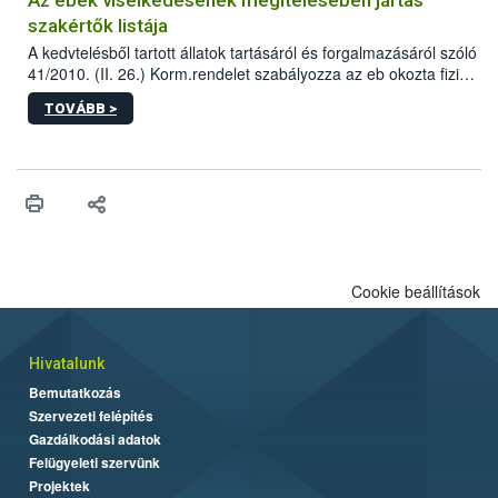
szakértők listája
A kedvtelésből tartott állatok tartásáról és forgalmazásáról szóló
41/2010. (II. 26.) Korm.rendelet szabályozza az eb okozta fizikai
sérülés, illetve ennek veszélye keletkezésekor felmerülő
TOVÁBB >
hatósági feladatokat, valamint a veszélyes eb tartását és annak
engedélyezését. Ezen eljárások során szükség esetén be kell
vonni az ebek viselkedésének megítélésében jártas szakértőt.
Cookie beállítások
Hivatalunk
Bemutatkozás
Szervezeti felépítés
Gazdálkodási adatok
Felügyeleti szervünk
Projektek