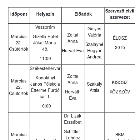
Szervező civil
Időpont
Helyszín
Előadók
szervezet
Veszprém
Gulyás
Zoltai
Valéria
Március
Gizella Hotel
ÉLOSZ
Anna
22.
Jókai Mór u.
Szalayné
30 fő
Csütörtök
48.
Horvát Éva
Hogyor
Andrea
11:00
Székesfehérvár
Zoltai
Kodolányi
Március
Anna
KISOSZ
János Főiskola
Szakály
22.
Étterme Fürdő
Attila
Horváth
KÖZSZÖV
Csütörtök
sor 1.
Éva
16:00
Dr. Lizák
Erzsébet
Schittler-
Március
BKM
Lehőcz