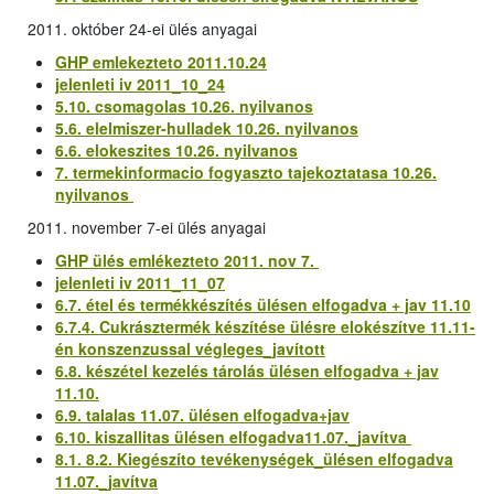
2011. október 24-ei ülés anyagai
GHP emlekezteto 2011.10.24
jelenleti iv 2011_10_24
5.10. csomagolas 10.26. nyilvanos
5.6. elelmiszer-hulladek 10.26. nyilvanos
6.6. elokeszites 10.26. nyilvanos
7. termekinformacio fogyaszto tajekoztatasa 10.26.
nyilvanos
2011. november 7-ei ülés anyagai
GHP ülés emlékezteto 2011. nov 7.
jelenleti iv 2011_11_07
6.7. étel és termékkészítés ülésen elfogadva + jav 11.10
6.7.4. Cukrásztermék készítése ülésre elokészítve 11.11-
én konszenzussal végleges_javított
6.8. készétel kezelés tárolás ülésen elfogadva + jav
11.10.
6.9. talalas 11.07. ülésen elfogadva+jav
6.10. kiszallitas ülésen elfogadva11.07._javítva
8.1. 8.2. Kiegészíto tevékenységek_ülésen elfogadva
11.07._javítva