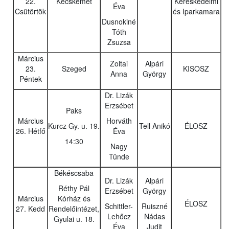
22.
Kecskemét
Kereskedelmi
Éva
Csütörtök
és Iparkamara
Dusnokiné
Tóth
Zsuzsa
Március
Zoltai
Alpári
23.
Szeged
KISOSZ
Anna
György
Péntek
Dr. Lizák
Erzsébet
Paks
Március
Horváth
Kurcz Gy. u. 19.
Tell Anikó
ÉLOSZ
26. Hétfő
Éva
14:30
Nagy
Tünde
Békéscsaba
Dr. Lizák
Alpári
Réthy Pál
Erzsébet
György
Március
Kórház és
ÉLOSZ
Schittler-
Ruiszné
27. Kedd
Rendelőintézet,
Lehőcz
Nádas
Gyulai u. 18.
Éva
Judit