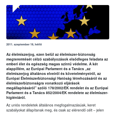
2011. szeptember 19, hétfő
Az élelmiszerjog, ezen belül az élelmiszer-biztonság
megteremtését célzó szabályozások elsődleges feladata az
emberi élet és egészség magas szintű védelme. A két
alappillére, az Európai Parlament és a Tanács „az
élelmiszerjog általános elveiről és követelményeiről, az
Európai Élelmiszerbiztonsági Hatóság létrehozásáról és az
élelmiszerbiztonságra vonatkozó eljárások
megállapításáról” szóló 178/2002/EK rendelet és az Európai
Parlament és a Tanács 852/2004/EK rendelete az élelmiszer-
higiéniáról.
Az uniós rendeletek általános megfogalmazásúak, keret
szabályokat állapítanak meg, és csak az elérendő célt – jelen