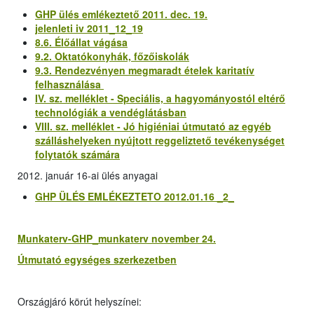
GHP ülés emlékeztető 2011. dec. 19.
jelenleti iv 2011_12_19
8.6. Élőállat vágása
9.2. Oktatókonyhák, főzőiskolák
9.3. Rendezvényen megmaradt ételek karitatív
felhasználása
IV. sz. melléklet - Speciális, a hagyományostól eltérő
technológiák a vendéglátásban
VIII. sz. melléklet - Jó higiéniai útmutató az egyéb
szálláshelyeken nyújtott reggeliztető tevékenységet
folytatók számára
2012. január 16-ai ülés anyagai
GHP ÜLÉS EMLÉKEZTETO 2012.01.16 _2_
Munkaterv-GHP_munkaterv november 24.
Útmutató egységes szerkezetben
Országjáró körút helyszínei
: