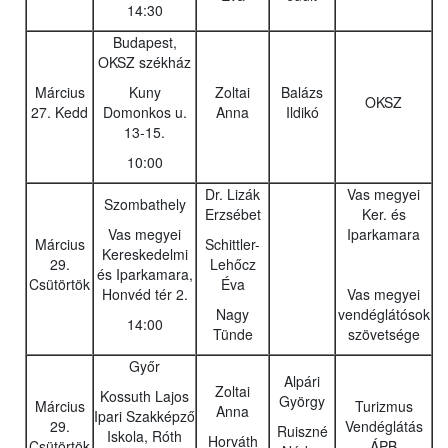
14:30
Budapest,
OKSZ székház
Március
Kuny
Zoltai
Balázs
OKSZ
27. Kedd
Domonkos u.
Anna
Ildikó
13-15.
10:00
Dr. Lizák
Vas megyei
Szombathely
Erzsébet
Ker. és
Vas megyei
Iparkamara
Március
Schittler-
Kereskedelmi
29.
Lehőcz
és Iparkamara,
Csütörtök
Éva
Honvéd tér 2.
Vas megyei
Nagy
vendéglátósok
14:00
Tünde
szövetsége
Győr
Alpári
Zoltai
Kossuth Lajos
György
Március
Turizmus
Anna
Ipari Szakképző
29.
Vendéglátás
Ruiszné
Iskola, Róth
Horváth
Csütörtök
ÁPB