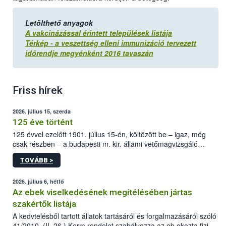
Letölthető anyagok
A vakcinázással érintett települések listája
Térkép - a veszettség elleni immunizáció tervezett
időrendje megyénként 2016 tavaszán
Friss hírek
2026. július 15, szerda
125 éve történt
125 évvel ezelőtt 1901. július 15-én, költözött be – igaz, még
csak részben – a budapesti m. kir. állami vetőmagvizsgáló
állomás a Kis Rókus utca 15. szám alatti, Czigler Győző által
TOVÁBB >
tervezett új épületébe.
2026. július 6, hétfő
Az ebek viselkedésének megítélésében jártas
szakértők listája
A kedvtelésből tartott állatok tartásáról és forgalmazásáról szóló
41/2010. (II. 26.) Korm.rendelet szabályozza az eb okozta fizikai