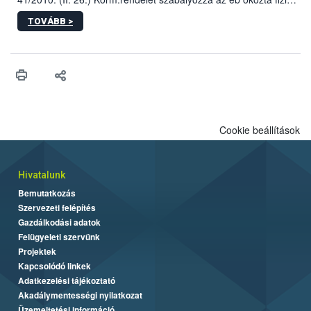
sérülés, illetve ennek veszélye keletkezésekor felmerülő
TOVÁBB >
hatósági feladatokat, valamint a veszélyes eb tartását és annak
engedélyezését. Ezen eljárások során szükség esetén be kell
vonni az ebek viselkedésének megítélésében jártas szakértőt.
Cookie beállítások
Hivatalunk
Bemutatkozás
Szervezeti felépítés
Gazdálkodási adatok
Felügyeleti szervünk
Projektek
Kapcsolódó linkek
Adatkezelési tájékoztató
Akadálymentességi nyilatkozat
Üzemeltetési információ