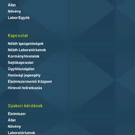
Állat
Növény
Labor/Egyéb
Kapcsolat
Nébih Igazgatóságok
Nébih Laboratóriumok
Kormányhivatalok
Sajtókapcsolat
Ügyfélszolgálat
Hatósági jogsegély
Élelmiszermentő Központ
Hírlevél feliratkozás
Gyakori kérdések
Élelmiszer
Állat
Növény
Laboratóriumok