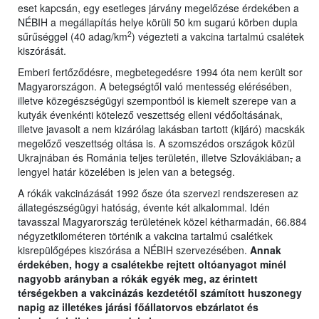
eset kapcsán, egy esetleges járvány megelőzése érdekében a
NÉBIH a megállapítás helye körüli 50 km sugarú körben dupla
2
sűrűséggel (40 adag/km
) végezteti a vakcina tartalmú csalétek
kiszórását.
Emberi fertőződésre, megbetegedésre 1994 óta nem került sor
Magyarországon. A betegségtől való mentesség elérésében,
illetve közegészségügyi szempontból is kiemelt szerepe van a
kutyák évenkénti kötelező veszettség elleni védőoltásának,
illetve javasolt a nem kizárólag lakásban tartott (kijáró) macskák
megelőző veszettség oltása is. A szomszédos országok közül
Ukrajnában és Románia teljes területén, illetve Szlovákiában
,
a
lengyel határ közelében is jelen van a betegség.
A rókák vakcinázását 1992 ősze óta szervezi rendszeresen az
állategészségügyi hatóság, évente két alkalommal. Idén
tavasszal Magyarország területének közel kétharmadán, 66.884
négyzetkilométeren történik a vakcina tartalmú csalétkek
kisrepülőgépes kiszórása a NÉBIH szervezésében.
Annak
érdekében, hogy a csalétekbe rejtett oltóanyagot minél
nagyobb arányban a rókák egyék meg, az érintett
térségekben a vakcinázás kezdetétől számított huszonegy
napig az illetékes járási főállatorvos ebzárlatot és