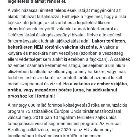
legeltetési tilalmat rendel el.
A vakcinázással érintett települések listáját megyénként az
alábbi táblázat tartalmazza. Felhívjuk a figyelmet, hogy a lista
tájékoztató jellegű, az ebzárlat és a legeltetési tilalom
elrendelésének tényéről, valamint annak időtartamáról az
illetékes járási állategészségügyi hivatal, illetve a települési
önkormányzatok tudnak tájékoztatást adni.
Lakott területen,
belterületen NEM történik vakcina kiszórás.
A vakcina
kutyára és macskára nem veszélyes (azonban a veszettség
elleni védettséget sem alakít ki ezekben a fajokban). A csalétek
az ember számára kellemetlen szagú, belsejében alumínium
bliszterben található az oltóanyag, amely ha kézre, vagy más
fedetlen testrészre kerül, az érintett területet azonnal le kell
mosni szappannal és vízzel.
Ha a vakcina az ember szájába,
orrába, vagy megsértett bőrére jutna, haladéktalanul
orvoshoz kell fordulni!
A mintegy 600 millió forintos költségvetésű róka immunizációs
program 75 százalékos Európai Uniós társfinanszírozással
valósul meg. 2016-ban 13 tagállam területén zajlik uniós
támogatással veszettség mentesítési program. Az Európai
Bizottság célkitűzése, hogy 2020-ra az EU valamennyi
tagállamában felszámolásra kerüljön a betegség.