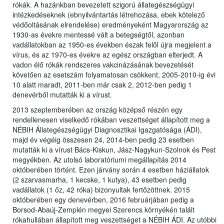
rókák. A hazánkban bevezetett szigorú állategészségügyi
intézkedéseknek (ebnyilvántartás létrehozása, ebek kötelező
védőoltásának elrendelése) eredményeként Magyarország az
1930-as évekre mentessé vált a betegségtől, azonban
vadállatokban az 1950-es években észak felől újra megjelent a
vírus, és az 1970-es évekre az egész országban elterjedt. A
vadon élő rókák rendszeres vakcinázásának bevezetését
követően az esetszám folyamatosan csökkent, 2005-2010-ig évi
10 alatt maradt, 2011-ben már csak 2, 2012-ben pedig 1
denevérből mutatták ki a vírust.
2013 szeptemberében az ország középső részén egy
rendellenesen viselkedő rókában veszettséget állapított meg a
NÉBIH Állategészségügyi Diagnosztikai Igazgatósága (ÁDI),
majd év végéig összesen 24, 2014-ben pedig 23 esetben
mutatták ki a vírust Bács-Kiskun, Jász-Nagykun-Szolnok és Pest
megyékben. Az utolsó laboratóriumi megállapítás 2014
októberében történt. Ezen járvány során 4 esetben háziállatok
(2 szarvasmarha, 1 kecske, 1 kutya), 43 esetben pedig
vadállatok (1 őz, 42 róka) bizonyultak fertőzöttnek. 2015
októberében egy denevérben, 2016 februárjában pedig a
Borsod-Abaúj-Zemplén megyei Szerencs környékén talált
rókahullában állapított meg veszettséget a NÉBIH ÁDI. Az utóbbi