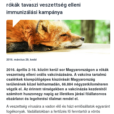
rókák tavaszi veszettség elleni
immunizálási kampánya
2016. március 29, kedd
2016. április 2-16. között kerül sor Magyarországon a rókák
veszettség elleni orális vakcinázására. A vakcina tartalmú
csalétkek kisrepülőgépes kiszórását Magyarország
területének közel kétharmadán, 66.884 négyzetkilométeren
végzik el. Az érintett térségekben a vakcinázás kezdetétől
számított huszonegy napig az illetékes járási főállatorvos
ebzárlatot és legeltetési tilalmat rendel el.
A veszettség vírusára a vadon élő és házi emlősállatok egyaránt
fogékonyak. Vadállatokban a fertőzés fő fenntartói a vörös