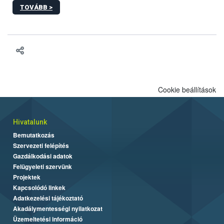
sérülés, illetve ennek veszélye keletkezésekor felmerülő
TOVÁBB >
hatósági feladatokat, valamint a veszélyes eb tartását és annak
engedélyezését. Ezen eljárások során szükség esetén be kell
vonni az ebek viselkedésének megítélésében jártas szakértőt.
Cookie beállítások
Hivatalunk
Bemutatkozás
Szervezeti felépítés
Gazdálkodási adatok
Felügyeleti szervünk
Projektek
Kapcsolódó linkek
Adatkezelési tájékoztató
Akadálymentességi nyilatkozat
Üzemeltetési információ