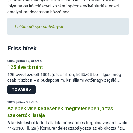
folyamatos követésével - számítógépes nyilvántartást vezet,
amelyet rendszeresen közzétesz.
Letölthető nyomtatványok
Friss hírek
2026. július 15, szerda
125 éve történt
125 évvel ezelőtt 1901. július 15-én, költözött be – igaz, még
csak részben – a budapesti m. kir. állami vetőmagvizsgáló
állomás a Kis Rókus utca 15. szám alatti, Czigler Győző által
TOVÁBB >
tervezett új épületébe.
2026. július 6, hétfő
Az ebek viselkedésének megítélésében jártas
szakértők listája
A kedvtelésből tartott állatok tartásáról és forgalmazásáról szóló
41/2010. (II. 26.) Korm.rendelet szabályozza az eb okozta fizikai