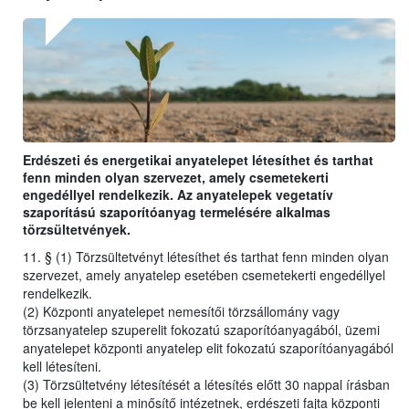
Erdészeti és energetikai anyatelepet létesíthet és tarthat
fenn minden olyan szervezet, amely csemetekerti
engedéllyel rendelkezik. Az anyatelepek vegetatív
szaporítású szaporítóanyag termelésére alkalmas
törzsültetvények.
11. § (1) Törzsültetvényt létesíthet és tarthat fenn minden olyan
szervezet, amely anyatelep esetében csemetekerti engedéllyel
rendelkezik.
(2) Központi anyatelepet nemesítői törzsállomány vagy
törzsanyatelep szuperelit fokozatú szaporítóanyagából, üzemi
anyatelepet központi anyatelep elit fokozatú szaporítóanyagából
kell létesíteni.
(3) Törzsültetvény létesítését a létesítés előtt 30 nappal írásban
be kell jelenteni a minősítő intézetnek, erdészeti fajta központi