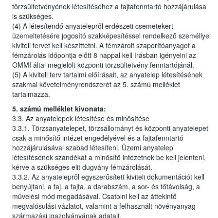
törzsültetvényének létesítéséhez a fajtafenntartó hozzájárulása
is szükséges.
(4) A létesítendő anyatelepről erdészeti csemetekert
üzemeltetésére jogosító szakképesítéssel rendelkező személlyel
kiviteli tervet kell készíttetni. A fémzárolt szaporítóanyagot a
fémzárolás időpontja előtt 8 nappal kell írásban igényelni az
OMMI által megjelölt központi törzsültetvény fenntartójánál.
(5) A kiviteli terv tartalmi előírásait, az anyatelep létesítésének
szakmai követelményrendszerét az 5. számú melléklet
tartalmazza.
5. számú melléklet kivonata:
3.3. Az anyatelepek létesítése és minősítése
3.3.1. Törzsanyatelepet, törzsállományt és központi anyatelepet
csak a minősítő intézet engedélyével és a fajtafenntartó
hozzájárulásával szabad létesíteni. Üzemi anyatelep
létesítésének szándékát a minősítő intézetnek be kell jelenteni,
kérve a szükséges elit dugvány fémzárolását.
3.3.2. Az anyatelepről egyszerűsített kiviteli dokumentációt kell
benyújtani, a faj, a fajta, a darabszám, a sor- és tőtávolság, a
művelési mód megadásával. Csatolni kell az áttekintő
megvalósulási vázlatot, valamint a felhasznált növényanyag
származási igazolványának adatait.