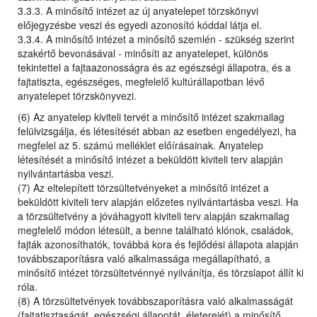
3.3.3. A minősítő intézet az új anyatelepet törzskönyvi
előjegyzésbe veszi és egyedi azonosító kóddal látja el.
3.3.4. A minősítő intézet a minősítő szemlén - szükség szerint
szakértő bevonásával - minősíti az anyatelepet, különös
tekintettel a fajtaazonosságra és az egészségi állapotra, és a
fajtatiszta, egészséges, megfelelő kultúrállapotban lévő
anyatelepet törzskönyvezi.
(6) Az anyatelep kiviteli tervét a minősítő intézet szakmailag
felülvizsgálja, és létesítését abban az esetben engedélyezi, ha
megfelel az 5. számú melléklet előírásainak. Anyatelep
létesítését a minősítő intézet a beküldött kiviteli terv alapján
nyilvántartásba veszi.
(7) Az eltelepített törzsültetvényeket a minősítő intézet a
beküldött kiviteli terv alapján előzetes nyilvántartásba veszi. Ha
a törzsültetvény a jóváhagyott kiviteli terv alapján szakmailag
megfelelő módon létesült, a benne található klónok, családok,
fajták azonosíthatók, továbbá kora és fejlődési állapota alapján
továbbszaporításra való alkalmassága megállapítható, a
minősítő intézet törzsültetvénnyé nyilvánítja, és törzslapot állít ki
róla.
(8) A törzsültetvények továbbszaporításra való alkalmasságát
(fajtatisztaságát, egészségi állapotát, életerejét) a minősítő