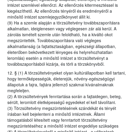
intézet szemlével ellenőrzi. Az ellenőrzés kitermesztéssel is
kiegészíthető. Az ellenőrzés tényéről és eredményéről a
minősítő intézet szemlejegyzőkönyvet állít ki.
(9) Ha a szemle alapján a törzsültetvény továbbszaporításra
alkalmatlan, ideiglenesen vagy véglegesen zár alá kerül. A
zárolás ismételt szemle után feloldható, ha a kiváltó okot
megszüntették. Továbbszaporításra való végleges
alkalmatlanság (a fajtatisztaságban, egészségi állapotban,
életerőben bekövetkezett lényeges és helyrehozhatatlan
leromlás) esetén a minősítő intézet a törzsültetvényt a
továbbszaporításból kizárja, és törli a törzskönyvből.
12. § (1) A törzsültetvényeket olyan kultúrállapotban kell tartani,
hogy termőképességük, életerejük, növény-egészségügyi
állapotuk a fajra, fajtára jellemző szakmai kívánalmaknak
megfeleljen.
(2) A törzsültetvények fenntartása során a fajtaidegen, beteg,
sérült, leromlott életképességű egyedeket el kell távolítani.
(3) Törzsültetvény megszüntetésének szándékát és tényét
írásban kell bejelenteni a minősítő intézetnek. Állami
támogatásból létesített vagy fenntartott törzsültetvény
megszüntetéséhez a minősítő intézet engedélye szükséges
(5) A törzsültetvényekről a minősítő intézet - a változások