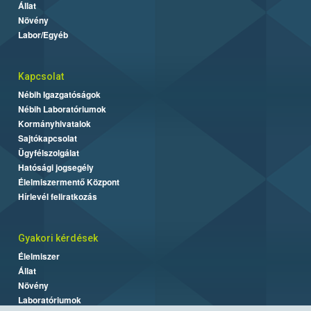
Állat
Növény
Labor/Egyéb
Kapcsolat
Nébih Igazgatóságok
Nébih Laboratóriumok
Kormányhivatalok
Sajtókapcsolat
Ügyfélszolgálat
Hatósági jogsegély
Élelmiszermentő Központ
Hírlevél feliratkozás
Gyakori kérdések
Élelmiszer
Állat
Növény
Laboratóriumok