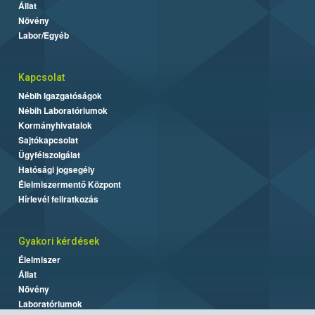
Állat
Növény
Labor/Egyéb
Kapcsolat
Nébih Igazgatóságok
Nébih Laboratóriumok
Kormányhivatalok
Sajtókapcsolat
Ügyfélszolgálat
Hatósági jogsegély
Élelmiszermentő Központ
Hírlevél feliratkozás
Gyakori kérdések
Élelmiszer
Állat
Növény
Laboratóriumok