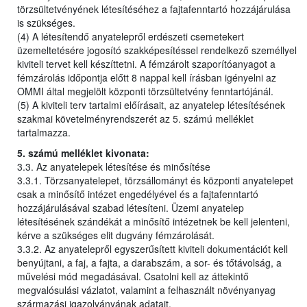
törzsültetvényének létesítéséhez a fajtafenntartó hozzájárulása
is szükséges.
(4) A létesítendő anyatelepről erdészeti csemetekert
üzemeltetésére jogosító szakképesítéssel rendelkező személlyel
kiviteli tervet kell készíttetni. A fémzárolt szaporítóanyagot a
fémzárolás időpontja előtt 8 nappal kell írásban igényelni az
OMMI által megjelölt központi törzsültetvény fenntartójánál.
(5) A kiviteli terv tartalmi előírásait, az anyatelep létesítésének
szakmai követelményrendszerét az 5. számú melléklet
tartalmazza.
5. számú melléklet kivonata:
3.3. Az anyatelepek létesítése és minősítése
3.3.1. Törzsanyatelepet, törzsállományt és központi anyatelepet
csak a minősítő intézet engedélyével és a fajtafenntartó
hozzájárulásával szabad létesíteni. Üzemi anyatelep
létesítésének szándékát a minősítő intézetnek be kell jelenteni,
kérve a szükséges elit dugvány fémzárolását.
3.3.2. Az anyatelepről egyszerűsített kiviteli dokumentációt kell
benyújtani, a faj, a fajta, a darabszám, a sor- és tőtávolság, a
művelési mód megadásával. Csatolni kell az áttekintő
megvalósulási vázlatot, valamint a felhasznált növényanyag
származási igazolványának adatait.