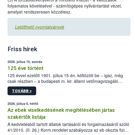
folyamatos követésével - számítógépes nyilvántartást vezet,
amelyet rendszeresen közzétesz.
Letölthető nyomtatványok
Friss hírek
2026. július 15, szerda
125 éve történt
125 évvel ezelőtt 1901. július 15-én, költözött be – igaz, még
csak részben – a budapesti m. kir. állami vetőmagvizsgáló
állomás a Kis Rókus utca 15. szám alatti, Czigler Győző által
TOVÁBB >
tervezett új épületébe.
2026. július 6, hétfő
Az ebek viselkedésének megítélésében jártas
szakértők listája
A kedvtelésből tartott állatok tartásáról és forgalmazásáról szóló
41/2010. (II. 26.) Korm.rendelet szabályozza az eb okozta fizikai