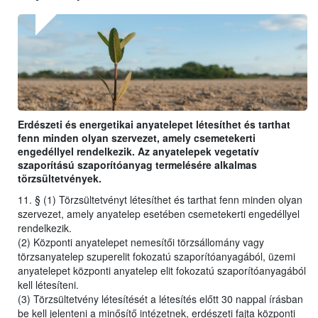
Erdészeti és energetikai anyatelepet létesíthet és tarthat
fenn minden olyan szervezet, amely csemetekerti
engedéllyel rendelkezik. Az anyatelepek vegetatív
szaporítású szaporítóanyag termelésére alkalmas
törzsültetvények.
11. § (1) Törzsültetvényt létesíthet és tarthat fenn minden olyan
szervezet, amely anyatelep esetében csemetekerti engedéllyel
rendelkezik.
(2) Központi anyatelepet nemesítői törzsállomány vagy
törzsanyatelep szuperelit fokozatú szaporítóanyagából, üzemi
anyatelepet központi anyatelep elit fokozatú szaporítóanyagából
kell létesíteni.
(3) Törzsültetvény létesítését a létesítés előtt 30 nappal írásban
be kell jelenteni a minősítő intézetnek, erdészeti fajta központi