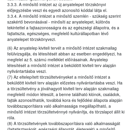
3.3.3. A minősítő intézet az új anyatelepet törzskönyvi
előjegyzésbe veszi és egyedi azonosító kóddal látja el.
3.3.4. A minősítő intézet a minősítő szemlén - szükség szerint
szakértő bevonásával - minősíti az anyatelepet, különös
tekintettel a fajtaazonosságra és az egészségi állapotra, és a
fajtatiszta, egészséges, megfelelő kultúrállapotban lévő
anyatelepet törzskönyvezi.
(6) Az anyatelep kiviteli tervét a minősítő intézet szakmailag
felülvizsgálja, és létesítését abban az esetben engedélyezi, ha
megfelel az 5. számú melléklet előírásainak. Anyatelep
létesítését a minősítő intézet a beküldött kiviteli terv alapján
nyilvántartásba veszi.
(7) Az eltelepített törzsültetvényeket a minősítő intézet a
beküldött kiviteli terv alapján előzetes nyilvántartásba veszi. Ha
a törzsültetvény a jóváhagyott kiviteli terv alapján szakmailag
megfelelő módon létesült, a benne található klónok, családok,
fajták azonosíthatók, továbbá kora és fejlődési állapota alapján
továbbszaporításra való alkalmassága megállapítható, a
minősítő intézet törzsültetvénnyé nyilvánítja, és törzslapot állít ki
róla.
(8) A törzsültetvények továbbszaporításra való alkalmasságát
(fajtatisztaságát, egészségi állapotát, életerejét) a minősítő