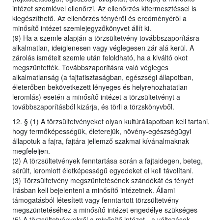
intézet szemlével ellenőrzi. Az ellenőrzés kitermesztéssel is
kiegészíthető. Az ellenőrzés tényéről és eredményéről a
minősítő intézet szemlejegyzőkönyvet állít ki.
(9) Ha a szemle alapján a törzsültetvény továbbszaporításra
alkalmatlan, ideiglenesen vagy véglegesen zár alá kerül. A
zárolás ismételt szemle után feloldható, ha a kiváltó okot
megszüntették. Továbbszaporításra való végleges
alkalmatlanság (a fajtatisztaságban, egészségi állapotban,
életerőben bekövetkezett lényeges és helyrehozhatatlan
leromlás) esetén a minősítő intézet a törzsültetvényt a
továbbszaporításból kizárja, és törli a törzskönyvből.
12. § (1) A törzsültetvényeket olyan kultúrállapotban kell tartani,
hogy termőképességük, életerejük, növény-egészségügyi
állapotuk a fajra, fajtára jellemző szakmai kívánalmaknak
megfeleljen.
(2) A törzsültetvények fenntartása során a fajtaidegen, beteg,
sérült, leromlott életképességű egyedeket el kell távolítani.
(3) Törzsültetvény megszüntetésének szándékát és tényét
írásban kell bejelenteni a minősítő intézetnek. Állami
támogatásból létesített vagy fenntartott törzsültetvény
megszüntetéséhez a minősítő intézet engedélye szükséges
(5) A törzsültetvényekről a minősítő intézet - a változások