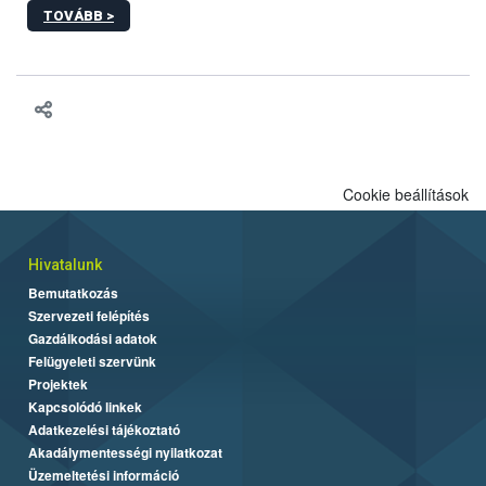
sérülés, illetve ennek veszélye keletkezésekor felmerülő
TOVÁBB >
hatósági feladatokat, valamint a veszélyes eb tartását és annak
engedélyezését. Ezen eljárások során szükség esetén be kell
vonni az ebek viselkedésének megítélésében jártas szakértőt.
Cookie beállítások
Hivatalunk
Bemutatkozás
Szervezeti felépítés
Gazdálkodási adatok
Felügyeleti szervünk
Projektek
Kapcsolódó linkek
Adatkezelési tájékoztató
Akadálymentességi nyilatkozat
Üzemeltetési információ