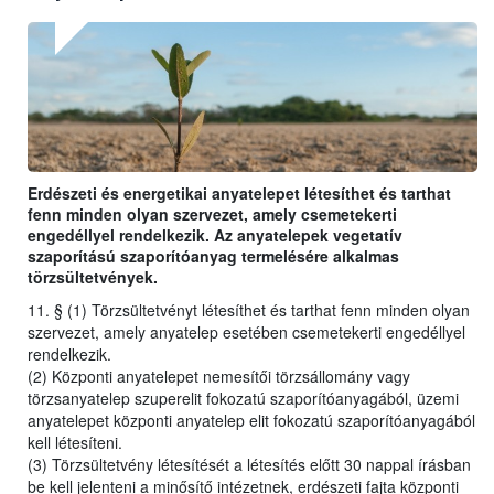
Erdészeti és energetikai anyatelepet létesíthet és tarthat
fenn minden olyan szervezet, amely csemetekerti
engedéllyel rendelkezik. Az anyatelepek vegetatív
szaporítású szaporítóanyag termelésére alkalmas
törzsültetvények.
11. § (1) Törzsültetvényt létesíthet és tarthat fenn minden olyan
szervezet, amely anyatelep esetében csemetekerti engedéllyel
rendelkezik.
(2) Központi anyatelepet nemesítői törzsállomány vagy
törzsanyatelep szuperelit fokozatú szaporítóanyagából, üzemi
anyatelepet központi anyatelep elit fokozatú szaporítóanyagából
kell létesíteni.
(3) Törzsültetvény létesítését a létesítés előtt 30 nappal írásban
be kell jelenteni a minősítő intézetnek, erdészeti fajta központi