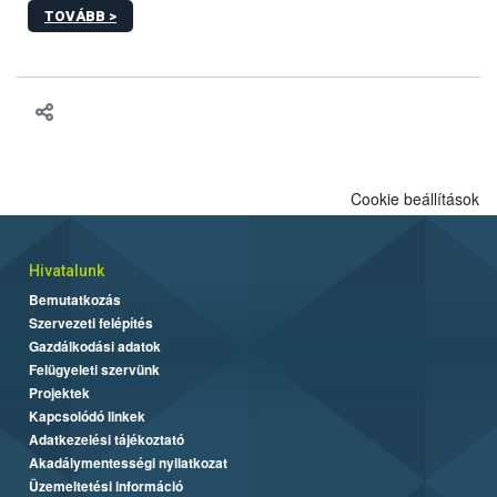
sérülés, illetve ennek veszélye keletkezésekor felmerülő
TOVÁBB >
hatósági feladatokat, valamint a veszélyes eb tartását és annak
engedélyezését. Ezen eljárások során szükség esetén be kell
vonni az ebek viselkedésének megítélésében jártas szakértőt.
Cookie beállítások
Hivatalunk
Bemutatkozás
Szervezeti felépítés
Gazdálkodási adatok
Felügyeleti szervünk
Projektek
Kapcsolódó linkek
Adatkezelési tájékoztató
Akadálymentességi nyilatkozat
Üzemeltetési információ