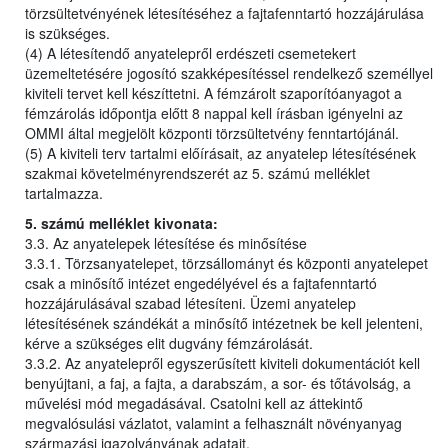
törzsültetvényének létesítéséhez a fajtafenntartó hozzájárulása
is szükséges.
(4) A létesítendő anyatelepről erdészeti csemetekert
üzemeltetésére jogosító szakképesítéssel rendelkező személlyel
kiviteli tervet kell készíttetni. A fémzárolt szaporítóanyagot a
fémzárolás időpontja előtt 8 nappal kell írásban igényelni az
OMMI által megjelölt központi törzsültetvény fenntartójánál.
(5) A kiviteli terv tartalmi előírásait, az anyatelep létesítésének
szakmai követelményrendszerét az 5. számú melléklet
tartalmazza.
5. számú melléklet kivonata:
3.3. Az anyatelepek létesítése és minősítése
3.3.1. Törzsanyatelepet, törzsállományt és központi anyatelepet
csak a minősítő intézet engedélyével és a fajtafenntartó
hozzájárulásával szabad létesíteni. Üzemi anyatelep
létesítésének szándékát a minősítő intézetnek be kell jelenteni,
kérve a szükséges elit dugvány fémzárolását.
3.3.2. Az anyatelepről egyszerűsített kiviteli dokumentációt kell
benyújtani, a faj, a fajta, a darabszám, a sor- és tőtávolság, a
művelési mód megadásával. Csatolni kell az áttekintő
megvalósulási vázlatot, valamint a felhasznált növényanyag
származási igazolványának adatait.