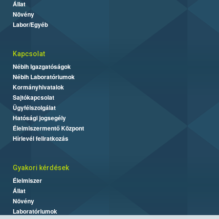
Állat
Növény
Labor/Egyéb
Kapcsolat
Nébih Igazgatóságok
Nébih Laboratóriumok
Kormányhivatalok
Sajtókapcsolat
Ügyfélszolgálat
Hatósági jogsegély
Élelmiszermentő Központ
Hírlevél feliratkozás
Gyakori kérdések
Élelmiszer
Állat
Növény
Laboratóriumok