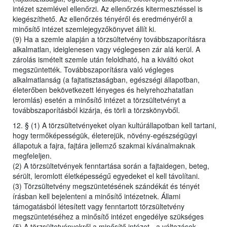
intézet szemlével ellenőrzi. Az ellenőrzés kitermesztéssel is
kiegészíthető. Az ellenőrzés tényéről és eredményéről a
minősítő intézet szemlejegyzőkönyvet állít ki.
(9) Ha a szemle alapján a törzsültetvény továbbszaporításra
alkalmatlan, ideiglenesen vagy véglegesen zár alá kerül. A
zárolás ismételt szemle után feloldható, ha a kiváltó okot
megszüntették. Továbbszaporításra való végleges
alkalmatlanság (a fajtatisztaságban, egészségi állapotban,
életerőben bekövetkezett lényeges és helyrehozhatatlan
leromlás) esetén a minősítő intézet a törzsültetvényt a
továbbszaporításból kizárja, és törli a törzskönyvből.
12. § (1) A törzsültetvényeket olyan kultúrállapotban kell tartani,
hogy termőképességük, életerejük, növény-egészségügyi
állapotuk a fajra, fajtára jellemző szakmai kívánalmaknak
megfeleljen.
(2) A törzsültetvények fenntartása során a fajtaidegen, beteg,
sérült, leromlott életképességű egyedeket el kell távolítani.
(3) Törzsültetvény megszüntetésének szándékát és tényét
írásban kell bejelenteni a minősítő intézetnek. Állami
támogatásból létesített vagy fenntartott törzsültetvény
megszüntetéséhez a minősítő intézet engedélye szükséges
(5) A törzsültetvényekről a minősítő intézet - a változások