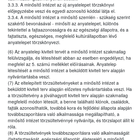
3.3.3. A minősítő intézet az új anyatelepet törzskönyvi
előjegyzésbe veszi és egyedi azonosító kóddal látja el.
3.3.4. A minősítő intézet a minősítő szemlén - szükség szerint
szakértő bevonásával - minősíti az anyatelepet, különös
tekintettel a fajtaazonosságra és az egészségi állapotra, és a
fajtatiszta, egészséges, megfelelő kultúrállapotban lévő
anyatelepet törzskönyvezi.
(6) Az anyatelep kiviteli tervét a minősítő intézet szakmailag
felülvizsgálja, és létesítését abban az esetben engedélyezi, ha
megfelel az 5. számú melléklet előírásainak. Anyatelep
létesítését a minősítő intézet a beküldött kiviteli terv alapján
nyilvántartásba veszi.
(7) Az eltelepített törzsültetvényeket a minősítő intézet a
beküldött kiviteli terv alapján előzetes nyilvántartásba veszi. Ha
a törzsültetvény a jóváhagyott kiviteli terv alapján szakmailag
megfelelő módon létesült, a benne található klónok, családok,
fajták azonosíthatók, továbbá kora és fejlődési állapota alapján
továbbszaporításra való alkalmassága megállapítható, a
minősítő intézet törzsültetvénnyé nyilvánítja, és törzslapot állít ki
róla.
(8) A törzsültetvények továbbszaporításra való alkalmasságát
(fajtatisztaságát, egészségi állapotát, életerejét) a minősítő