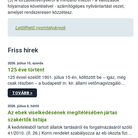
folyamatos követésével - számítógépes nyilvántartást vezet,
amelyet rendszeresen közzétesz.
Letölthető nyomtatványok
Friss hírek
2026. július 15, szerda
125 éve történt
125 évvel ezelőtt 1901. július 15-én, költözött be – igaz, még
csak részben – a budapesti m. kir. állami vetőmagvizsgáló
állomás a Kis Rókus utca 15. szám alatti, Czigler Győző által
TOVÁBB >
tervezett új épületébe.
2026. július 6, hétfő
Az ebek viselkedésének megítélésében jártas
szakértők listája
A kedvtelésből tartott állatok tartásáról és forgalmazásáról szóló
41/2010. (II. 26.) Korm.rendelet szabályozza az eb okozta fizikai