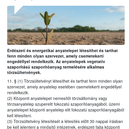
Erdészeti és energetikai anyatelepet létesíthet és tarthat
fenn minden olyan szervezet, amely csemetekerti
engedéllyel rendelkezik. Az anyatelepek vegetatív
szaporítású szaporítóanyag termelésére alkalmas
törzsültetvények.
11. § (1) Törzsültetvényt létesíthet és tarthat fenn minden olyan
szervezet, amely anyatelep esetében csemetekerti engedéllyel
rendelkezik.
(2) Központi anyatelepet nemesítői törzsállomány vagy
törzsanyatelep szuperelit fokozatú szaporítóanyagából, üzemi
anyatelepet központi anyatelep elit fokozatú szaporítóanyagából
kell létesíteni.
(3) Törzsültetvény létesítését a létesítés előtt 30 nappal írásban
be kell jelenteni a minősítő intézetnek, erdészeti fajta központi