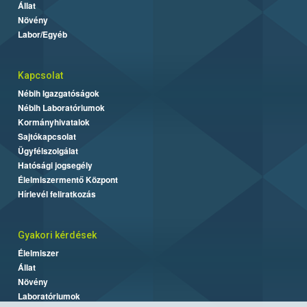
Állat
Növény
Labor/Egyéb
Kapcsolat
Nébih Igazgatóságok
Nébih Laboratóriumok
Kormányhivatalok
Sajtókapcsolat
Ügyfélszolgálat
Hatósági jogsegély
Élelmiszermentő Központ
Hírlevél feliratkozás
Gyakori kérdések
Élelmiszer
Állat
Növény
Laboratóriumok