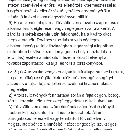
intézet szemlével ellenőrzi. Az ellenőrzés kitermesztéssel is
kiegészíthető. Az ellenőrzés tényéről és eredményéről a
minősítő intézet szemlejegyzőkönyvet állít ki.
(9) Ha a szemle alapján a törzsültetvény továbbszaporításra
alkalmatlan, ideiglenesen vagy véglegesen zár alá kerül. A
zárolás ismételt szemle után feloldható, ha a kiváltó okot
megszüntették. Továbbszaporításra való végleges
alkalmatlanság (a fajtatisztaságban, egészségi állapotban,
életerőben bekövetkezett lényeges és helyrehozhatatlan
leromlás) esetén a minősítő intézet a törzsültetvényt a
továbbszaporításból kizárja, és törli a törzskönyvből.
12. § (1) A törzsültetvényeket olyan kultúrállapotban kell tartani,
hogy termőképességük, életerejük, növény-egészségügyi
állapotuk a fajra, fajtára jellemző szakmai kívánalmaknak
megfeleljen.
(2) A törzsültetvények fenntartása során a fajtaidegen, beteg,
sérült, leromlott életképességű egyedeket el kell távolítani.
(3) Törzsültetvény megszüntetésének szándékát és tényét
írásban kell bejelenteni a minősítő intézetnek. Állami
támogatásból létesített vagy fenntartott törzsültetvény
megszüntetéséhez a minősítő intézet engedélye szükséges
(5) A törzsültetvényekről a minősítő intézet - a változások