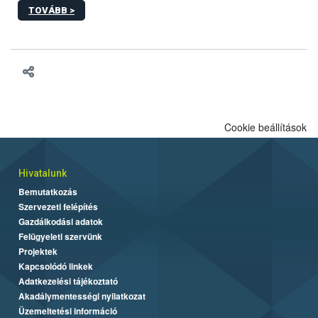
sérülés, illetve ennek veszélye keletkezésekor felmerülő
TOVÁBB >
hatósági feladatokat, valamint a veszélyes eb tartását és annak
engedélyezését. Ezen eljárások során szükség esetén be kell
vonni az ebek viselkedésének megítélésében jártas szakértőt.
Cookie beállítások
Hivatalunk
Bemutatkozás
Szervezeti felépítés
Gazdálkodási adatok
Felügyeleti szervünk
Projektek
Kapcsolódó linkek
Adatkezelési tájékoztató
Akadálymentességi nyilatkozat
Üzemeltetési információ