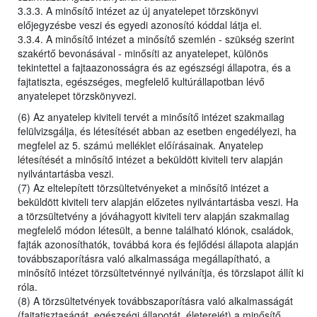
3.3.3. A minősítő intézet az új anyatelepet törzskönyvi
előjegyzésbe veszi és egyedi azonosító kóddal látja el.
3.3.4. A minősítő intézet a minősítő szemlén - szükség szerint
szakértő bevonásával - minősíti az anyatelepet, különös
tekintettel a fajtaazonosságra és az egészségi állapotra, és a
fajtatiszta, egészséges, megfelelő kultúrállapotban lévő
anyatelepet törzskönyvezi.
(6) Az anyatelep kiviteli tervét a minősítő intézet szakmailag
felülvizsgálja, és létesítését abban az esetben engedélyezi, ha
megfelel az 5. számú melléklet előírásainak. Anyatelep
létesítését a minősítő intézet a beküldött kiviteli terv alapján
nyilvántartásba veszi.
(7) Az eltelepített törzsültetvényeket a minősítő intézet a
beküldött kiviteli terv alapján előzetes nyilvántartásba veszi. Ha
a törzsültetvény a jóváhagyott kiviteli terv alapján szakmailag
megfelelő módon létesült, a benne található klónok, családok,
fajták azonosíthatók, továbbá kora és fejlődési állapota alapján
továbbszaporításra való alkalmassága megállapítható, a
minősítő intézet törzsültetvénnyé nyilvánítja, és törzslapot állít ki
róla.
(8) A törzsültetvények továbbszaporításra való alkalmasságát
(fajtatisztaságát, egészségi állapotát, életerejét) a minősítő