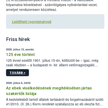
folyamatos követésével - számítógépes nyilvántartást vezet,
amelyet rendszeresen közzétesz.
Letölthető nyomtatványok
Friss hírek
2026. július 15, szerda
125 éve történt
125 évvel ezelőtt 1901. július 15-én, költözött be – igaz, még
csak részben – a budapesti m. kir. állami vetőmagvizsgáló
állomás a Kis Rókus utca 15. szám alatti, Czigler Győző által
TOVÁBB >
tervezett új épületébe.
2026. július 6, hétfő
Az ebek viselkedésének megítélésében jártas
szakértők listája
A kedvtelésből tartott állatok tartásáról és forgalmazásáról szóló
41/2010. (II. 26.) Korm.rendelet szabályozza az eb okozta fizikai