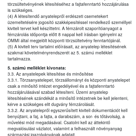
törzsültetvényének létesítéséhez a fajtafenntartó hozzájárulása
is szükséges.
(4) A létesítendő anyatelepről erdészeti csemetekert
üzemeltetésére jogosító szakképesítéssel rendelkező személlyel
kiviteli tervet kell készíttetni. A fémzárolt szaporítóanyagot a
fémzárolás időpontja előtt 8 nappal kell írásban igényelni az
OMMI által megjelölt központi törzsültetvény fenntartójánál.
(5) A kiviteli terv tartalmi előírásait, az anyatelep létesítésének
szakmai követelményrendszerét az 5. számú melléklet
tartalmazza.
5. számú melléklet kivonata:
3.3. Az anyatelepek létesítése és minősítése
3.3.1. Törzsanyatelepet, törzsállományt és központi anyatelepet
csak a minősítő intézet engedélyével és a fajtafenntartó
hozzájárulásával szabad létesíteni. Üzemi anyatelep
létesítésének szándékát a minősítő intézetnek be kell jelenteni,
kérve a szükséges elit dugvány fémzárolását.
3.3.2. Az anyatelepről egyszerűsített kiviteli dokumentációt kell
benyújtani, a faj, a fajta, a darabszám, a sor- és tőtávolság, a
művelési mód megadásával. Csatolni kell az áttekintő
megvalósulási vázlatot, valamint a felhasznált növényanyag
származási igazolványának adatait.