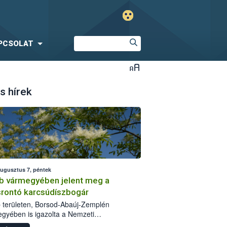
PCSOLAT
s hírek
augusztus 7, péntek
b vármegyében jelent meg a
srontó karcsúdíszbogár
 területen, Borsod-Abaúj-Zemplén
gyében is igazolta a Nemzeti
iszerlánc-biztonsági Hivatal (Nébih) a