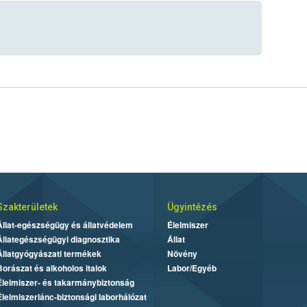
Szakterületek
Ügyintézés
Állat-egészségügy és állatvédelem
Élelmiszer
Állategészségügyi diagnosztika
Állat
Állatgyógyászati termékek
Növény
Borászat és alkoholos italok
Labor/Egyéb
Élelmiszer- és takarmánybiztonság
Élelmiszerlánc-biztonsági laborhálózat