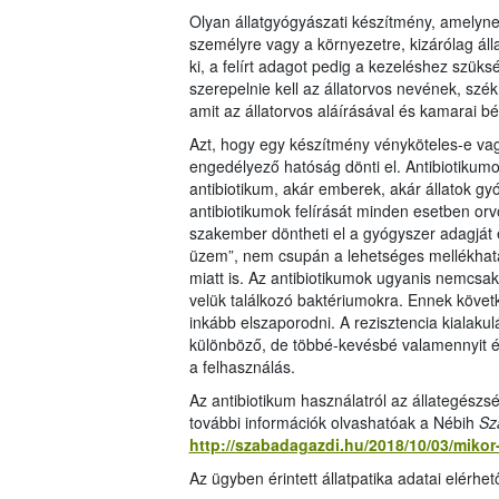
Olyan állatgyógyászati készítmény, amelynek
személyre vagy a környezetre, kizárólag állat
ki, a felírt adagot pedig a kezeléshez szük
szerepelnie kell az állatorvos nevének, s
amit az állatorvos aláírásával és kamarai bé
Azt, hogy egy készítmény vényköteles-e va
engedélyező hatóság dönti el. Antibiotikum
antibiotikum, akár emberek, akár állatok gy
antibiotikumok felírását minden esetben orvo
szakember döntheti el a gyógyszer adagját 
üzem”, nem csupán a lehetséges mellékhatás
miatt is. Az antibiotikumok ugyanis nemcsa
velük találkozó baktériumokra. Ennek követ
inkább elszaporodni. A rezisztencia kialak
különböző, de többé-kevésbé valamennyit éri
a felhasználás.
Az antibiotikum használatról az állategészsé
további információk olvashatóak a Nébih
Sz
http://szabadagazdi.hu/2018/10/03/miko
Az ügyben érintett állatpatika adatai elérhe