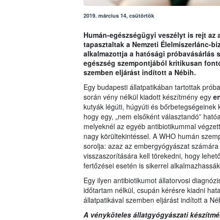
2019. március 14, csütörtök
Humán-egészségügyi veszélyt is rejt az a
tapasztaltak a Nemzeti Élelmiszerlánc-biz
alkalmazottja a hatósági próbavásárlás s
egészség szempontjából kritikusan fonto
szemben eljárást indított a Nébih.
Egy budapesti állatpatikában tartottak prób
során vény nélkül kiadott készítmény egy
en
kutyák légúti, húgyúti és bőrbetegségeinek k
hogy egy, „nem elsőként választandó” hatóan
melyeknél az egyéb antibiotikummal végzett
nagy körültekintéssel. A WHO humán szempon
sorolja: azaz az embergyógyászat számára i
visszaszorítására kell törekedni, hogy lehe
fertőzései esetén is sikerrel alkalmazhassák
Egy ilyen antibiotikumot állatorvosi diagnóz
időtartam nélkül, csupán kérésre kiadni hat
állatpatikával szemben eljárást indított a Né
A vényköteles állatgyógyászati készítmé