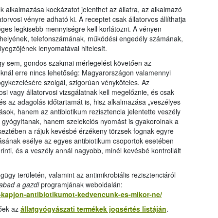
 alkalmazása kockázatot jelenthet az állatra, az alkalmazó
orvosi vényre adható ki. A receptet csak állatorvos állíthatja
séges legkisebb mennyiségre kell korlátozni. A vényen
zékhelyének, telefonszámának, működési engedély számának,
lyegzőjének lenyomatával hitelesít.
gy sem, gondos szakmai mérlegelést követően az
oknál erre nincs lehetőség: Magyarországon valamennyi
ógykezelésére szolgál, szigorúan vényköteles. Az
si vagy állatorvosi vizsgálatnak kell megelőznie, és csak
és az adagolás időtartamát is, hisz alkalmazása „veszélyes
ok, hanem az antibiotikum rezisztencia jelentette veszély
k gyógyítanak, hanem szelekciós nyomást is gyakorolnak a
keztében a rájuk kevésbé érzékeny törzsek fognak egyre
ulásának esélye az egyes antibiotikum csoportok esetében
nti, és a veszély annál nagyobb, minél kevésbé kontrollált
gügy területén, valamint az antimikrobiális rezisztenciáról
abad a gazdi
programjának weboldalán:
r-kapjon-antibiotikumot-kedvencunk-es-mikor-ne/
tőek az
állatgyógyászati termékek jogsértés listáján
.