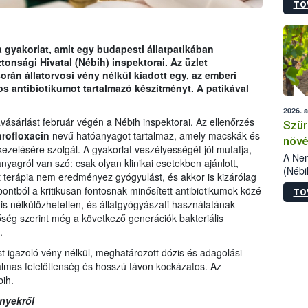
TO
kőris
jelen
talál
azono
 gyakorlat, amit egy budapesti állatpatikában
folyta
tonsági Hivatal (Nébih) inspektorai. Az üzlet
intéz
orán állatorvosi vény nélkül kiadott egy, az emberi
össze
s antibiotikumot tartalmazó készítményt. A patikával
érdek
2026. 
avásárlást február végén a Nébih inspektorai. Az ellenőrzés
Szür
rofloxacin
nevű hatóanyagot tartalmaz, amely macskák és
növé
ezelésére szolgál. A gyakorlat veszélyességét jól mutatja,
szől
A Nem
yagról van szó: csak olyan klinikai esetekben ajánlott,
(Nébi
 terápia nem eredményez gyógyulást, és akkor is kizárólag
Klart
tból a kritikusan fontosnak minősített antibiotikumok közé
TO
módos
s nélkülözhetetlen, és állatgyógyászati használatának
egész
tőség szerint még a következő generációk bakteriális
felha
.
célja
lehet
ist igazoló vény nélkül, meghatározott dózis és adagolási
Az Or
almas felelőtlenség és hosszú távon kockázatos. Az
felha
bih.
terme
nyekről