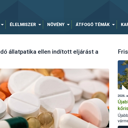
ÉLELMISZER
NÖVÉNY
ÁTFOGÓ TÉMÁK
KA
ó állatpatika ellen indított eljárást a
Fris
2026. 
Újab
kőri
Újabb
várme
Élelm